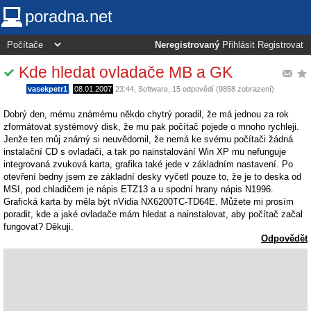
poradna.net
Neregistrovaný
Přihlásit
Registrovat
Kde hledat ovladače MB a GK
vasekpetr1
,
08.01.2007
23:44
,
Software
, 15 odpovědí (9858 zobrazení)
Dobrý den, mému známému někdo chytrý poradil, že má jednou za rok
zformátovat systémový disk, že mu pak počítač pojede o mnoho rychleji.
Jenže ten můj známý si neuvědomil, že nemá ke svému počítači žádná
instalační CD s ovladači, a tak po nainstalování Win XP mu nefunguje
integrovaná zvuková karta, grafika také jede v základním nastavení. Po
otevření bedny jsem ze základní desky vyčetl pouze to, že je to deska od
MSI, pod chladičem je nápis ETZ13 a u spodní hrany nápis N1996.
Grafická karta by měla být nVidia NX6200TC-TD64E. Můžete mi prosím
poradit, kde a jaké ovladače mám hledat a nainstalovat, aby počítač začal
fungovat? Děkuji.
Odpovědět