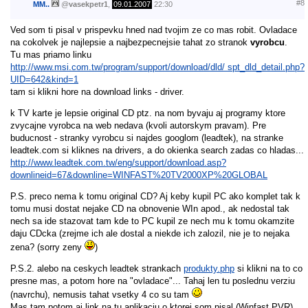
#8
MM..
@
vasekpetr1
,
09.01.2007
22:30
Ved som ti pisal v prispevku hned nad tvojim ze co mas robit. Ovladace
na cokolvek je najlepsie a najbezpecnejsie tahat zo stranok
vyrobcu
.
Tu mas priamo linku
http://www.msi.com.tw/program/support/download/dld/ spt_dld_detail.php?
UID=642&kind=1
tam si klikni hore na download links - driver.
k TV karte je lepsie original CD ptz. na nom byvaju aj programy ktore
zvycajne vyrobca na web nedava (kvoli autorskym pravam). Pre
buducnost - stranky vyrobcu si najdes googlom (leadtek), na stranke
leadtek.com si kliknes na drivers, a do okienka search zadas co hladas...
http://www.leadtek.com.tw/eng/support/download.asp?
downlineid=67&downline=WINFAST%20TV2000XP%20GLOBAL
P.S. preco nema k tomu original CD? Aj keby kupil PC ako komplet tak k
tomu musi dostat nejake CD na obnovenie WIn apod., ak nedostal tak
nech sa ide stazovat tam kde to PC kupil ze nech mu k tomu okamzite
daju CDcka (zrejme ich ale dostal a niekde ich zalozil, nie je to nejaka
zena? (sorry zeny
)
P.S.2. alebo na ceskych leadtek strankach
produkty.php
si klikni na to co
presne mas, a potom hore na "ovladace"... Tahaj len tu poslednu verziu
(navrchu), nemusis tahat vsetky 4 co su tam
Mas tam potom aj link na tu aplikaciu o ktorej som pisal (Winfast PVR)