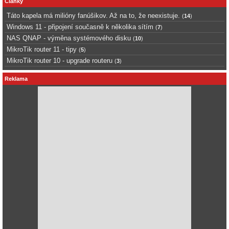
Články
Táto kapela má milióny fanúšikov. Až na to, že neexistuje.
(
14
)
Windows 11 - připojení současně k několika sítím
(
7
)
NAS QNAP - výměna systémového disku
(
10
)
MikroTik router 11 - tipy
(
5
)
MikroTik router 10 - upgrade routeru
(
3
)
Reklama