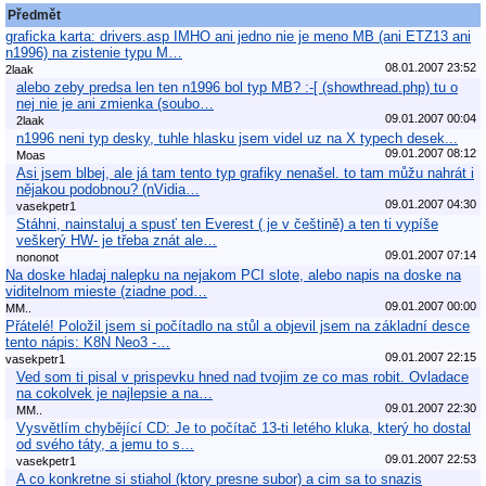
Předmět
graficka karta: drivers.asp IMHO ani jedno nie je meno MB (ani ETZ13 ani
n1996) na zistenie typu M…
08.01.2007 23:52
2laak
alebo zeby predsa len ten n1996 bol typ MB? :-[ (showthread.php) tu o
nej nie je ani zmienka (soubo…
09.01.2007 00:04
2laak
n1996 neni typ desky, tuhle hlasku jsem videl uz na X typech desek...
09.01.2007 08:12
Moas
Asi jsem blbej, ale já tam tento typ grafiky nenašel. to tam můžu nahrát i
nějakou podobnou? (nVidia…
09.01.2007 04:30
vasekpetr1
Stáhni, nainstaluj a spusť ten Everest ( je v češtině) a ten ti vypíše
veškerý HW- je třeba znát ale…
09.01.2007 07:14
nononot
Na doske hladaj nalepku na nejakom PCI slote, alebo napis na doske na
viditelnom mieste (ziadne pod…
09.01.2007 00:00
MM..
Přátelé! Položil jsem si počítadlo na stůl a objevil jsem na základní desce
tento nápis: K8N Neo3 -…
09.01.2007 22:15
vasekpetr1
Ved som ti pisal v prispevku hned nad tvojim ze co mas robit. Ovladace
na cokolvek je najlepsie a na…
09.01.2007 22:30
MM..
Vysvětlím chybějící CD: Je to počítač 13-ti letého kluka, který ho dostal
od svého táty, a jemu to s…
09.01.2007 22:53
vasekpetr1
A co konkretne si stiahol (ktory presne subor) a cim sa to snazis