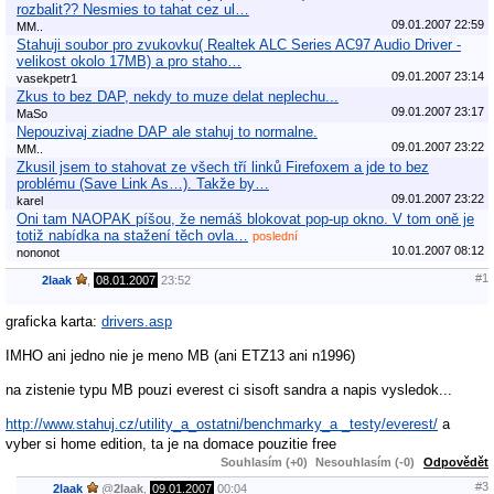
rozbalit?? Nesmies to tahat cez ul…
09.01.2007 22:59
MM..
Stahuji soubor pro zvukovku( Realtek ALC Series AC97 Audio Driver -
velikost okolo 17MB) a pro staho…
09.01.2007 23:14
vasekpetr1
Zkus to bez DAP, nekdy to muze delat neplechu...
09.01.2007 23:17
MaSo
Nepouzivaj ziadne DAP ale stahuj to normalne.
09.01.2007 23:22
MM..
Zkusil jsem to stahovat ze všech tří linků Firefoxem a jde to bez
problému (Save Link As…). Takže by…
09.01.2007 23:22
karel
Oni tam NAOPAK píšou, že nemáš blokovat pop-up okno. V tom oně je
totiž nabídka na stažení těch ovla…
poslední
10.01.2007 08:12
nononot
#1
2laak
,
08.01.2007
23:52
graficka karta:
drivers.asp
IMHO ani jedno nie je meno MB (ani ETZ13 ani n1996)
na zistenie typu MB pouzi everest ci sisoft sandra a napis vysledok...
http://www.stahuj.cz/utility_a_ostatni/benchmarky_a _testy/everest/
a
vyber si home edition, ta je na domace pouzitie free
Souhlasím (+0)
Nesouhlasím (-0)
Odpovědět
#3
2laak
@
2laak
,
09.01.2007
00:04