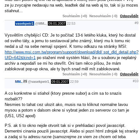
ze ju zvycajne nedavaju na web, leadtek dal na web aj to, tak si ju mozes
stiahnut...
Souhlasím (+0)
Nesouhlasím (-0)
Odpovědět
#9
vasekpetr1
@
MM..
,
09.01.2007
22:53
Vysvětlím chybějící CD: Je to počítač 13-ti letého kluka, který ho dostal
od svého táty, a jemu to sestavoval jeho známý, který mu k tomu nic
nedal a už na sebe nemají spojení. K tomu odkazu na stránky MSI:
http://www.msi.com.tw/program/support/download/dld/ spt_dld_detail.php?
UID=642&kind=1
po stažení mně systém hlásí, že u souboru je neplatný
archiv a nepodaří se mi ho otevřít. Oni tam něco píšou, že mám
zablokovat pop-up okna, ale ty bych snad měl mít zablokované.
Souhlasím (+0)
Nesouhlasím (-0)
Odpovědět
#10
MM..
@
vasekpetr1
,
09.01.2007
22:59
A co konkretne si stiahol (ktory presne subor) a cim sa to snazis
rozbalit??
Nesmies to tahat cez ulozit ako, musis na to kliknut normalne lavou
mysou a potom v dalsom okne si vybrat jeden zo serverov co tam je
(US1, US2 apod)
P.S. ak ti to okno nejde otvorit tak si v prehliadaci povol javascript.
Dementni cinania pouzili javascript. Alebo si pozri html zdrojak tej stranky
a zadaj si tu adresu rucne (samozrejme ze viem ze chcem od teba