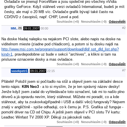
Ovladače se jmenují ForceWare a jsou společné pro všechny nVidia
grafiky GeForce. Když stáhneš verzi ovladačů International, budeš je mít
česky, ale mají o 20 MB víc. Ovladače grafik bývají také často na
CD/DVD z časopisů, např. CHIP, Level a pod.
Souhlasím (+0)
Nesouhlasím (-0)
Odpovědět
#2
MM..
,
09.01.2007
00:00
Na doske hladaj nalepku na nejakom PCI slote, alebo napis na doske na
viditelnom mieste (ziadne pod chladicom), a potom si tu dosku najdi na
http://www.msi.com.tw/program/support/download/dld/ spt_dld_list.php?
kind=1
, pravdepodobne uz bude v sekcii "archives", a klikni si tam na
prislusne oznacenie dosky a mas ovladace.
Souhlasím (+0)
Nesouhlasím (-0)
Odpovědět
#7
vasekpetr1
,
09.01.2007
22:15
Přátelé! Položil jsem si počítadlo na stůl a objevil jsem na základní desce
tento nápis:
K8N Neo3
- a to si myslím, že je ten správný název desky!
Jenže když jsem zadal do vyhledávače toto označení, tak mi to našlo plno
driverů a já opravdu nevím, který stáhnout. Můžete mi poradit, co a kde
stáhnout, aby ta zvukovka(případně i USB a další věci) fungovaly? Nejsem
znalý v angličtině - spíše odhaduji, co k čemu je. P.S. Grafika už funguje -
pomohl driver na CD od Chipu. A ještě jsem objevil v PCI slotu TV kartu:
Leadtec Winfast TV 2000 XP. Děkuji za jakoukoli radu.
Souhlasím (+0)
Nesouhlasím (-0)
Odpovědět