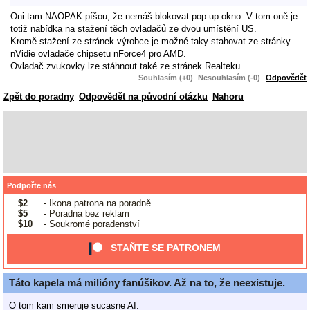
Oni tam NAOPAK píšou, že nemáš blokovat pop-up okno. V tom oně je
totiž nabídka na stažení těch ovladačů ze dvou umístění US.
Kromě stažení ze stránek výrobce je možné taky stahovat ze stránky
nVidie ovladače chipsetu nForce4 pro AMD.
Ovladač zvukovky lze stáhnout také ze stránek Realteku
Souhlasím (+0)
Nesouhlasím (-0)
Odpovědět
Zpět do poradny
Odpovědět na původní otázku
Nahoru
Podpořte nás
$2
- Ikona patrona na poradně
$5
- Poradna bez reklam
$10
- Soukromé poradenství
STAŇTE SE PATRONEM
Táto kapela má milióny fanúšikov. Až na to, že neexistuje.
O tom kam smeruje sucasne AI.