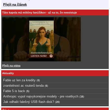
Přejít na článek
Táto kapela má milióny fanúšikov - až na to, že neexistuje
Přejít na videa
Aktuality
Fable uz len za kredity
(
0
)
zranitelnost ac routerů tenda
(
6
)
Fable 5 is back
(
5
)
Anthropic vypol najvykonejsie modely - pre vsetkych
(
16
)
Jak odhalit falešný USB flash disk?
(
20
)