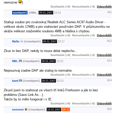
nemozne
)
Souhlasím (+0)
Nesouhlasím (-0)
Odpovědět
#11
vasekpetr1
@
MM..
,
09.01.2007
23:14
Stahuji soubor pro zvukovku( Realtek ALC Series AC97 Audio Driver -
velikost okolo 17MB) a pro stahování používám DAP. V průzkumníku se
ukáže velikost staženého souboru 4MB a hláška s chybou.
Souhlasím (+0)
Nesouhlasím (-0)
Odpovědět
#12
MaSo
@
vasekpetr1
,
09.01.2007
23:17
Zkus to bez DAP, nekdy to muze delat neplechu...
Souhlasím (+0)
Nesouhlasím (-0)
Odpovědět
#13
MM..
@
vasekpetr1
,
09.01.2007
23:22
Nepouzivaj ziadne DAP ale stahuj to normalne.
Souhlasím (+0)
Nesouhlasím (-0)
Odpovědět
#14
karel
@
vasekpetr1
,
09.01.2007
23:22
Zkusil jsem to stahovat ze všech tří linků Firefoxem a jde to bez
problému (Save Link As…).
Takže by to mělo fungovat i v IE.
Souhlasím (+0)
Nesouhlasím (-0)
Odpovědět
#15
nononot
@
vasekpetr1
,
10.01.2007
08:12