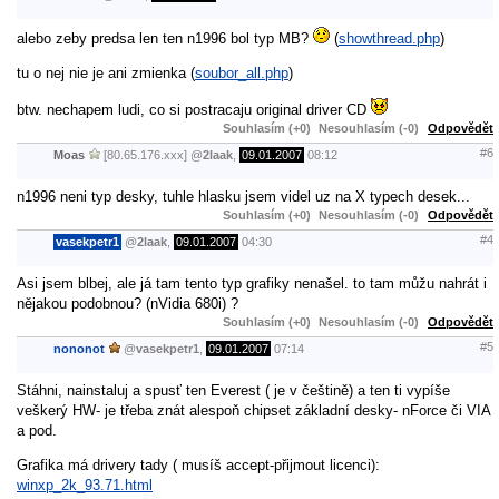
alebo zeby predsa len ten n1996 bol typ MB?
(
showthread.php
)
tu o nej nie je ani zmienka (
soubor_all.php
)
btw. nechapem ludi, co si postracaju original driver CD
Souhlasím (+0)
Nesouhlasím (-0)
Odpovědět
#6
Moas
[80.65.176.xxx]
@
2laak
,
09.01.2007
08:12
n1996 neni typ desky, tuhle hlasku jsem videl uz na X typech desek...
Souhlasím (+0)
Nesouhlasím (-0)
Odpovědět
#4
vasekpetr1
@
2laak
,
09.01.2007
04:30
Asi jsem blbej, ale já tam tento typ grafiky nenašel. to tam můžu nahrát i
nějakou podobnou? (nVidia 680i) ?
Souhlasím (+0)
Nesouhlasím (-0)
Odpovědět
#5
nononot
@
vasekpetr1
,
09.01.2007
07:14
Stáhni, nainstaluj a spusť ten Everest ( je v češtině) a ten ti vypíše
veškerý HW- je třeba znát alespoň chipset základní desky- nForce či VIA
a pod.
Grafika má drivery tady ( musíš accept-přijmout licenci):
winxp_2k_93.71.html