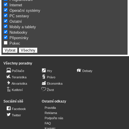
Internet
Operační systémy
PC sestavy
Ostatní
Mobily a tablety
Notebooky
Připomínky
Pokec
Všechny poradny
Počítače
Hry
Debaty
Teraristika
Právo
Akvaristika
Ekonomika
Kutilství
Život
Sociální sítě
Ostatní odkazy
Pravidla
Facebook
Reklama
Twitter
Podpořte nás
FAQ
Kontakt