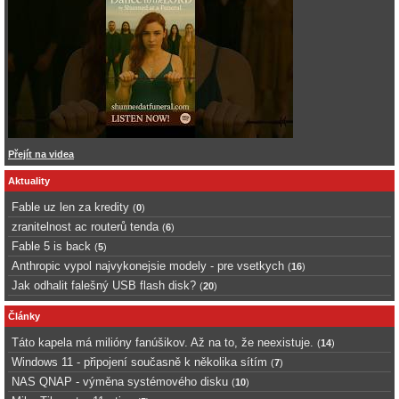
Přejít na videa
Aktuality
Fable uz len za kredity
(
0
)
zranitelnost ac routerů tenda
(
6
)
Fable 5 is back
(
5
)
Anthropic vypol najvykonejsie modely - pre vsetkych
(
16
)
Jak odhalit falešný USB flash disk?
(
20
)
Články
Táto kapela má milióny fanúšikov. Až na to, že neexistuje.
(
14
)
Windows 11 - připojení současně k několika sítím
(
7
)
NAS QNAP - výměna systémového disku
(
10
)