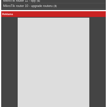
MikroTik router 11 - tipy
(
5
)
MikroTik router 10 - upgrade routeru
(
3
)
Reklama