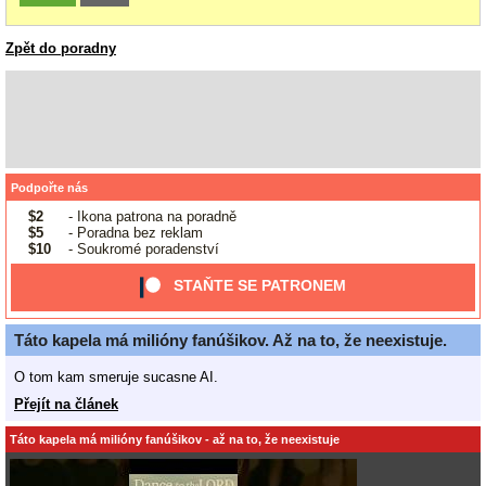
Zpět do poradny
Podpořte nás
$2
- Ikona patrona na poradně
$5
- Poradna bez reklam
$10
- Soukromé poradenství
STAŇTE SE PATRONEM
Táto kapela má milióny fanúšikov. Až na to, že neexistuje.
O tom kam smeruje sucasne AI.
Přejít na článek
Táto kapela má milióny fanúšikov - až na to, že neexistuje