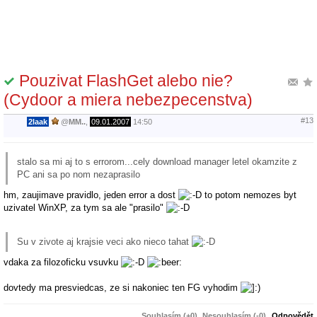
Pouzivat FlashGet alebo nie?
(Cydoor a miera nebezpecenstva)
#13
2laak
@
MM..
,
09.01.2007
14:50
stalo sa mi aj to s errorom...cely download manager letel okamzite z
PC ani sa po nom nezaprasilo
hm, zaujimave pravidlo, jeden error a dost
to potom nemozes byt
uzivatel WinXP, za tym sa ale "prasilo"
Su v zivote aj krajsie veci ako nieco tahat
vdaka za filozoficku vsuvku
dovtedy ma presviedcas, ze si nakoniec ten FG vyhodim
Souhlasím (+0)
Nesouhlasím (-0)
Odpovědět