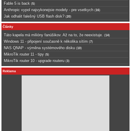
Fable 5 is back
(
5
)
Anthropic vypol najvykonejsie modely - pre vsetkych
(
16
)
Jak odhalit falešný USB flash disk?
(
20
)
Články
Táto kapela má milióny fanúšikov. Až na to, že neexistuje.
(
14
)
Windows 11 - připojení současně k několika sítím
(
7
)
NAS QNAP - výměna systémového disku
(
10
)
MikroTik router 11 - tipy
(
5
)
MikroTik router 10 - upgrade routeru
(
3
)
Reklama