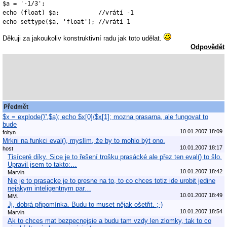
$a = '-1/3';

echo (float) $a;           //vrátí -1

echo settype($a, 'float'); //vrátí 1
Děkuji za jakoukoliv konstruktivní radu jak toto udělat.
Odpovědět
Předmět
$x = explode('/',$a); echo $x[0]/$x[1]; mozna prasarna, ale fungovat to
bude
10.01.2007 18:09
foltyn
Mrkni na funkci eval(), myslím, že by to mohlo být ono.
10.01.2007 18:17
host
Tisíceré díky. Sice je to řešení trošku prasácké ale přez ten eval() to šlo.
Upravil jsem to takto:…
10.01.2007 18:42
Marvin
Nie je to prasacke je to presne na to, to co chces totiz ide urobit jedine
nejakym inteligentnym par…
10.01.2007 18:49
MM..
Jj, dobrá připomínka. Budu to muset nějak ošetřit. ;-)
10.01.2007 18:54
Marvin
Ak to chces mat bezpecnejsie a budu tam vzdy len zlomky, tak to co