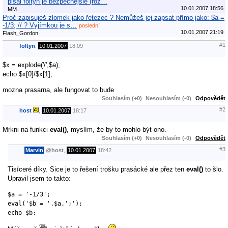
pisal foltyn je bezpecnejsie (roz…
10.01.2007 18:56
MM..
Proč zapisuješ zlomek jako řetezec ? Nemůžeš jej zapsat přímo jako: $a =
-1/3; // ? Vyjímkou je s…
poslední
10.01.2007 21:19
Flash_Gordon
#1
foltyn
,
10.01.2007
18:09
$x = explode('/',$a);
echo $x[0]/$x[1];
mozna prasarna, ale fungovat to bude
Souhlasím (+0)
Nesouhlasím (-0)
Odpovědět
#2
host
,
10.01.2007
18:17
Mrkni na funkci
eval()
, myslím, že by to mohlo být ono.
Souhlasím (+0)
Nesouhlasím (-0)
Odpovědět
#3
Marvin
@
host
,
10.01.2007
18:42
Tisíceré díky. Sice je to řešení trošku prasácké ale přez ten
eval()
to šlo.
Upravil jsem to takto:
$a = '-1/3';

eval('$b = '.$a.';');

echo $b;