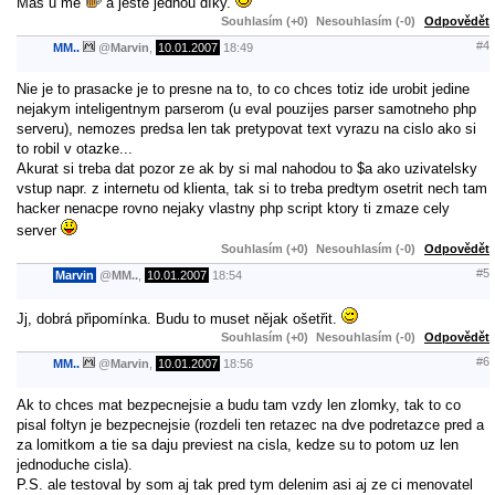
Máš u mě
a ještě jednou díky.
Souhlasím (+0)
Nesouhlasím (-0)
Odpovědět
#4
MM..
@
Marvin
,
10.01.2007
18:49
Nie je to prasacke je to presne na to, to co chces totiz ide urobit jedine
nejakym inteligentnym parserom (u eval pouzijes parser samotneho php
serveru), nemozes predsa len tak pretypovat text vyrazu na cislo ako si
to robil v otazke...
Akurat si treba dat pozor ze ak by si mal nahodou to $a ako uzivatelsky
vstup napr. z internetu od klienta, tak si to treba predtym osetrit nech tam
hacker nenacpe rovno nejaky vlastny php script ktory ti zmaze cely
server
Souhlasím (+0)
Nesouhlasím (-0)
Odpovědět
#5
Marvin
@
MM..
,
10.01.2007
18:54
Jj, dobrá připomínka. Budu to muset nějak ošetřit.
Souhlasím (+0)
Nesouhlasím (-0)
Odpovědět
#6
MM..
@
Marvin
,
10.01.2007
18:56
Ak to chces mat bezpecnejsie a budu tam vzdy len zlomky, tak to co
pisal foltyn je bezpecnejsie (rozdeli ten retazec na dve podretazce pred a
za lomitkom a tie sa daju previest na cisla, kedze su to potom uz len
jednoduche cisla).
P.S. ale testoval by som aj tak pred tym delenim asi aj ze ci menovatel