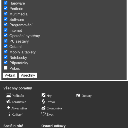
Hardware
Periferie
Multimédia
Software
Programování
Internet
Operační systémy
PC sestavy
Ostatní
Mobily a tablety
Notebooky
Připomínky
Pokec
Všechny poradny
Počítače
Hry
Debaty
Teraristika
Právo
Akvaristika
Ekonomika
Kutilství
Život
Sociální sítě
Ostatní odkazy