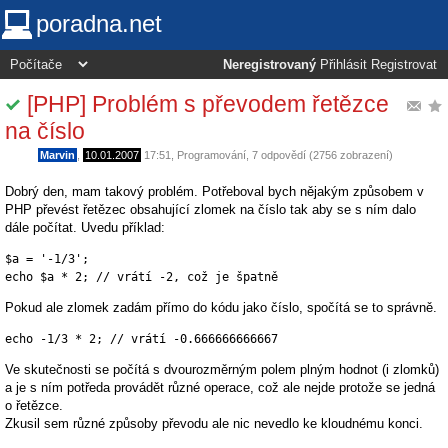
poradna.net
Neregistrovaný
Přihlásit
Registrovat
[PHP] Problém s převodem řetězce
na číslo
Marvin
,
10.01.2007
17:51
,
Programování
, 7 odpovědí (2756 zobrazení)
Dobrý den, mam takový problém. Potřeboval bych nějakým způsobem v
PHP převést řetězec obsahující zlomek na číslo tak aby se s ním dalo
dále počítat. Uvedu příklad:
$a = '-1/3';

echo $a * 2; // vrátí -2, což je špatně
Pokud ale zlomek zadám přímo do kódu jako číslo, spočítá se to správně.
echo -1/3 * 2; // vrátí -0.666666666667
Ve skutečnosti se počítá s dvourozměrným polem plným hodnot (i zlomků)
a je s ním potředa provádět různé operace, což ale nejde protože se jedná
o řetězce.
Zkusil sem různé způsoby převodu ale nic nevedlo ke kloudnému konci.