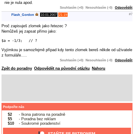
nie je nula apod.
Souhlasím (+0)
Nesouhlasím (-0)
Odpovědět
#7
Flash_Gordon
,
10.01.2007
21:19
Proč zapisuješ zlomek jako řetezec ?
Nemůžeš jej zapsat přímo jako:
Vyjímkou je samozřejmě případ kdy tento zlomek bereš někde od uživatele
z formuláře.....
Souhlasím (+0)
Nesouhlasím (-0)
Odpovědět
Zpět do poradny
Odpovědět na původní otázku
Nahoru
Podpořte nás
$2
- Ikona patrona na poradně
$5
- Poradna bez reklam
$10
- Soukromé poradenství
STAŇTE SE PATRONEM