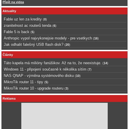
Přejít na videa
Aktuality
Fable uz len za kredity
(
0
)
zranitelnost ac routerů tenda
(
6
)
Fable 5 is back
(
5
)
Anthropic vypol najvykonejsie modely - pre vsetkych
(
16
)
Jak odhalit falešný USB flash disk?
(
20
)
Články
Táto kapela má milióny fanúšikov. Až na to, že neexistuje.
(
14
)
Windows 11 - připojení současně k několika sítím
(
7
)
NAS QNAP - výměna systémového disku
(
10
)
MikroTik router 11 - tipy
(
5
)
MikroTik router 10 - upgrade routeru
(
3
)
Reklama