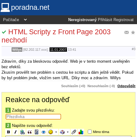
poradna.net
Neregistrovaný
Přihlásit
Registrovat
HTML Scripty z Front Page 2003
nechodí
#3
Willys
[82.202.117.xxx],
11.01.2007
13:41
Zdravím, díky za bleskovou odpověď. Web je v tento moment uveřejněn
bez efektů.
Zkusím prověřit ten problém s cestou ke scriptu a dám ještě vědět. Pokud
by byl problém jinde, vložím sem URL. Díky moc a zdravím. Willys
Souhlasím (+0)
Nesouhlasím (-0)
Odpovědět
Reakce na odpověď
1
Zadajte svou přezdívku:
2
Napište svou odpověď:
Mimo téma