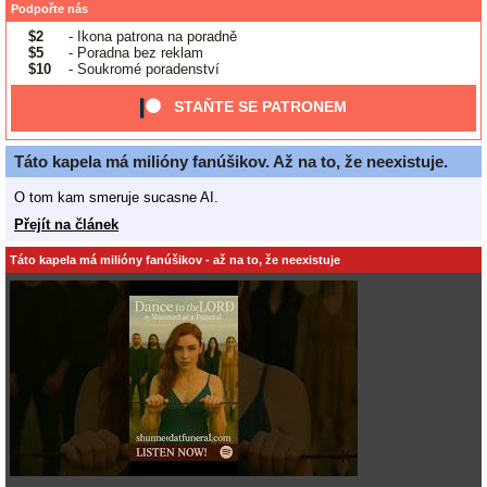
Podpořte nás
$2
- Ikona patrona na poradně
$5
- Poradna bez reklam
$10
- Soukromé poradenství
STAŇTE SE PATRONEM
Táto kapela má milióny fanúšikov. Až na to, že neexistuje.
O tom kam smeruje sucasne AI.
Přejít na článek
Táto kapela má milióny fanúšikov - až na to, že neexistuje