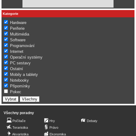
Kategorie
Hardware
Periferie
Multimédia
Software
Programování
Internet
Operační systémy
PC sestavy
Ostatní
Mobily a tablety
Notebooky
Připomínky
Pokec
Všechny poradny
Počítače
Hry
Debaty
Teraristika
Právo
Akvaristika
Ekonomika