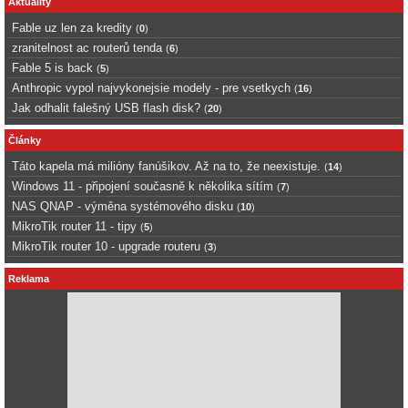
Aktuality
Fable uz len za kredity
(
0
)
zranitelnost ac routerů tenda
(
6
)
Fable 5 is back
(
5
)
Anthropic vypol najvykonejsie modely - pre vsetkych
(
16
)
Jak odhalit falešný USB flash disk?
(
20
)
Články
Táto kapela má milióny fanúšikov. Až na to, že neexistuje.
(
14
)
Windows 11 - připojení současně k několika sítím
(
7
)
NAS QNAP - výměna systémového disku
(
10
)
MikroTik router 11 - tipy
(
5
)
MikroTik router 10 - upgrade routeru
(
3
)
Reklama