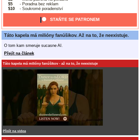
$5
- Poradna bez reklam
$10
- Soukromé poradenství
STAŇTE SE PATRONEM
Táto kapela má milióny fanúšikov. Až na to, že neexistuje.
O tom kam smeruje sucasne AI.
Přejít na článek
Táto kapela má milióny fanúšikov - až na to, že neexistuje
Přejít na videa