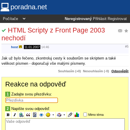
poradna.net
Neregistrovaný
Přihlásit
Registrovat
HTML Scripty z Front Page 2003
nechodí
#5
host
,
11.01.2007
14:46
Jak už bylo řečeno, zkontroluj cesty k souborům se skriptem a také
velikost písmen - doporučuji vše malými písmeny.
Souhlasím (+0)
Nesouhlasím (-0)
Odpovědět
Reakce na odpověď
1
Zadajte svou přezdívku:
2
Napište svou odpověď:
Mimo téma