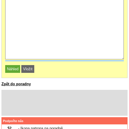
Zpět do poradny
Podpořte nás
$2
- Ikona patrona na poradně