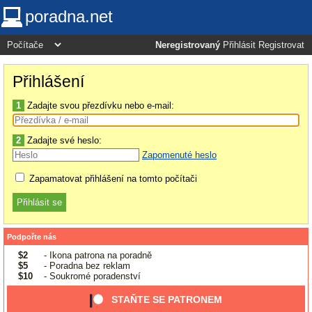
poradna.net
Neregistrovaný
Přihlásit
Registrovat
Přihlášení
1
Zadajte svou přezdívku nebo e-mail:
2
Zadajte své heslo:
Zapomenuté heslo
Zapamatovat přihlášení na tomto počítači
Podpořte nás
$2
- Ikona patrona na poradně
$5
- Poradna bez reklam
$10
- Soukromé poradenství
STAŇTE SE PATRONEM