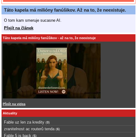
Táto kapela má milióny fanúšikov. Až na to, že neexistuje.
O tom kam smeruje sucasne AI.
Přejít na článek
Táto kapela má milióny fanúšikov - až na to, že neexistuje
Přejít na videa
Aktuality
Fable uz len za kredity
(
0
)
zranitelnost ac routerů tenda
(
6
)
Fable 5 is back
(
5
)