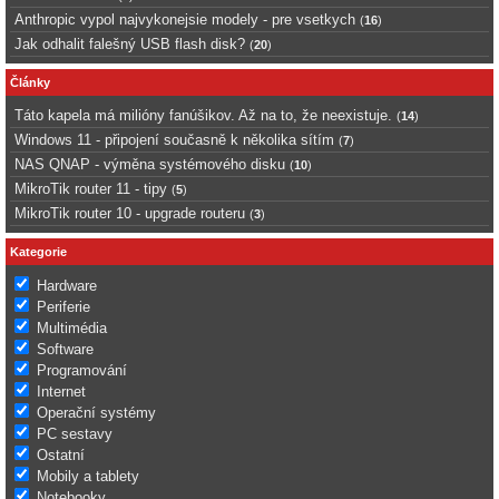
Anthropic vypol najvykonejsie modely - pre vsetkych
(
16
)
Jak odhalit falešný USB flash disk?
(
20
)
Články
Táto kapela má milióny fanúšikov. Až na to, že neexistuje.
(
14
)
Windows 11 - připojení současně k několika sítím
(
7
)
NAS QNAP - výměna systémového disku
(
10
)
MikroTik router 11 - tipy
(
5
)
MikroTik router 10 - upgrade routeru
(
3
)
Kategorie
Hardware
Periferie
Multimédia
Software
Programování
Internet
Operační systémy
PC sestavy
Ostatní
Mobily a tablety
Notebooky