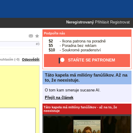
Neregistrovaný
Přihlásit
Registrovat
Podpořte nás
$2
- Ikona patrona na poradně
#3
$5
- Poradna bez reklam
$10
- Soukromé poradenství
uhlasím (-0)
Odpovědět
STAŇTE SE PATRONEM
Táto kapela má milióny fanúšikov. Až na
to, že neexistuje.
O tom kam smeruje sucasne AI.
Přejít na článek
Táto kapela má milióny fanúšikov - až na to, že
neexistuje