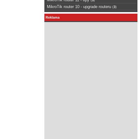
MikroTik router 10 - upgrade routeru
(
3
)
Reklama