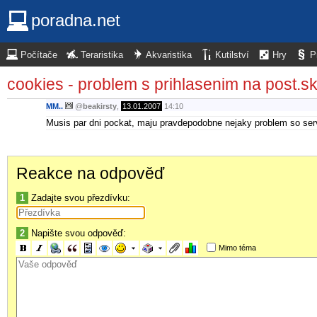
poradna.net
Počítače
Teraristika
Akvaristika
Kutilství
Hry
P
cookies - problem s prihlasenim na post.s
MM..
@
beakirsty
,
13.01.2007
14:10
Musis par dni pockat, maju pravdepodobne nejaky problem so se
Reakce na odpověď
1
Zadajte svou přezdívku:
2
Napište svou odpověď:
Mimo téma