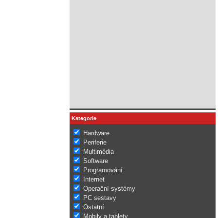
Kategorie
Hardware
Periferie
Multimédia
Software
Programování
Internet
Operační systémy
PC sestavy
Ostatní
Mobily a tablety