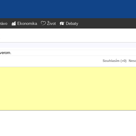
rávo
Ekonomika
Život
Debaty
k
rverom.
Souhlasím (+0)
Neso