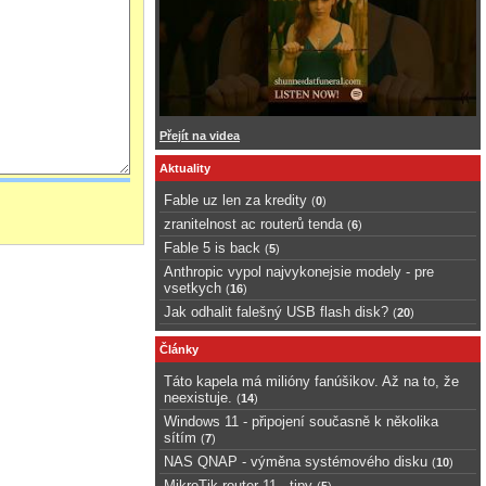
Přejít na videa
Aktuality
Fable uz len za kredity
(
0
)
zranitelnost ac routerů tenda
(
6
)
Fable 5 is back
(
5
)
Anthropic vypol najvykonejsie modely - pre
vsetkych
(
16
)
Jak odhalit falešný USB flash disk?
(
20
)
Články
Táto kapela má milióny fanúšikov. Až na to, že
neexistuje.
(
14
)
Windows 11 - připojení současně k několika
sítím
(
7
)
NAS QNAP - výměna systémového disku
(
10
)
MikroTik router 11 - tipy
(
5
)