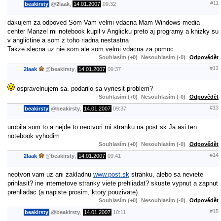
#11
beakirsty
@
2laak
,
14.01.2007
09:32
dakujem za odpoved Som Vam velmi vdacna Mam Windows media
center Manzel mi notebook kupil v Anglicku preto aj programy a knizky su
v anglictine a som z toho riadna nestastna
Takze slecna uz nie som ale som velmi vdacna za pomoc
Souhlasím (+0)
Nesouhlasím (-0)
Odpovědět
#12
2laak
@
beakirsty
,
14.01.2007
09:37
ospravelnujem sa. podarilo sa vyriesit problem?
Souhlasím (+0)
Nesouhlasím (-0)
Odpovědět
#13
beakirsty
@
beakirsty
,
14.01.2007
09:37
urobila som to a nejde to neotvori mi stranku na post.sk Ja asi ten
notebook vyhodim
Souhlasím (+0)
Nesouhlasím (-0)
Odpovědět
#14
2laak
@
beakirsty
,
14.01.2007
09:41
neotvori vam uz ani zakladnu
www.post.sk
stranku, alebo sa neviete
prihlasit? ine internetove stranky viete prehliadat? skuste vypnut a zapnut
prehliadac (a napiste prosim, ktory pouzivate).
Souhlasím (+0)
Nesouhlasím (-0)
Odpovědět
#15
beakirsty
@
beakirsty
,
14.01.2007
10:11