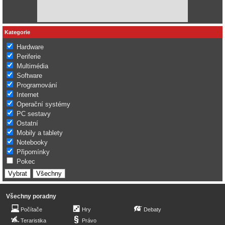
Kategorie
Hardware
Periferie
Multimédia
Software
Programování
Internet
Operační systémy
PC sestavy
Ostatní
Mobily a tablety
Notebooky
Připomínky
Pokec
Všechny poradny
Počítače
Hry
Debaty
Teraristika
Právo