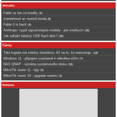
Aktuality
Fable uz len za kredity
(
0
)
zranitelnost ac routerů tenda
(
6
)
Fable 5 is back
(
5
)
Anthropic vypol najvykonejsie modely - pre vsetkych
(
16
)
Jak odhalit falešný USB flash disk?
(
20
)
Články
Táto kapela má milióny fanúšikov. Až na to, že neexistuje.
(
14
)
Windows 11 - připojení současně k několika sítím
(
7
)
NAS QNAP - výměna systémového disku
(
10
)
MikroTik router 11 - tipy
(
5
)
MikroTik router 10 - upgrade routeru
(
3
)
Reklama