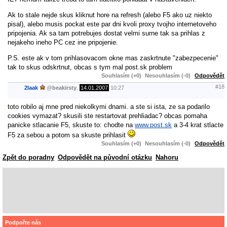
Ak to stale nejde skus kliknut hore na refresh (alebo F5 ako uz niekto
pisal), alebo musis pockat este par dni kvoli proxy tvojho internetoveho
pripojenia. Ak sa tam potrebujes dostat velmi surne tak sa prihlas z
nejakeho ineho PC cez ine pripojenie.
P.S. este ak v tom prihlasovacom okne mas zaskrtnute "zabezpecenie"
tak to skus odskrtnut, obcas s tym mal post.sk problem
Souhlasím (+0)
Nesouhlasím (-0)
Odpovědět
#18
2laak
@
beakirsty
,
14.01.2007
10:27
toto robilo aj mne pred niekolkymi dnami. a ste si ista, ze sa podarilo
cookies vymazat? skusili ste restartovat prehliadac? obcas pomaha
panicke stlacanie F5, skuste to: chodte na
www.post.sk
a 3-4 krat stlacte
F5 za sebou a potom sa skuste prihlasit
Souhlasím (+0)
Nesouhlasím (-0)
Odpovědět
Zpět do poradny
Odpovědět na původní otázku
Nahoru
Podpořte nás