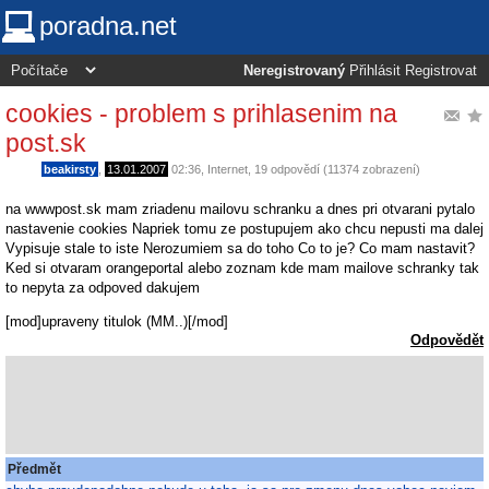
poradna.net
Neregistrovaný
Přihlásit
Registrovat
cookies - problem s prihlasenim na
post.sk
beakirsty
,
13.01.2007
02:36
,
Internet
, 19 odpovědí (11374 zobrazení)
na wwwpost.sk mam zriadenu mailovu schranku a dnes pri otvarani pytalo
nastavenie cookies Napriek tomu ze postupujem ako chcu nepusti ma dalej
Vypisuje stale to iste Nerozumiem sa do toho Co to je? Co mam nastavit?
Ked si otvaram orangeportal alebo zoznam kde mam mailove schranky tak
to nepyta za odpoved dakujem
[mod]upraveny titulok (MM..)[/mod]
Odpovědět
Předmět