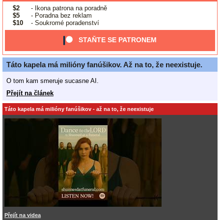
$2
- Ikona patrona na poradně
$5
- Poradna bez reklam
$10
- Soukromé poradenství
STAŇTE SE PATRONEM
Táto kapela má milióny fanúšikov. Až na to, že neexistuje.
O tom kam smeruje sucasne AI.
Přejít na článek
Táto kapela má milióny fanúšikov - až na to, že neexistuje
Přejít na videa