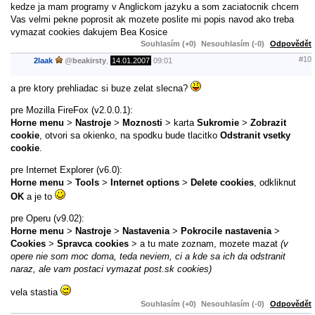
kedze ja mam programy v Anglickom jazyku a som zaciatocnik chcem
Vas velmi pekne poprosit ak mozete poslite mi popis navod ako treba
vymazat cookies dakujem Bea Kosice
Souhlasím (+0)
Nesouhlasím (-0)
Odpovědět
#10
2laak
@
beakirsty
,
14.01.2007
09:01
a pre ktory prehliadac si buze zelat slecna?
pre Mozilla FireFox (v2.0.0.1):
Horne menu
>
Nastroje
>
Moznosti
> karta
Sukromie
>
Zobrazit
cookie
, otvori sa okienko, na spodku bude tlacitko
Odstranit vsetky
cookie
.
pre Internet Explorer (v6.0):
Horne menu
>
Tools
>
Internet options
>
Delete cookies
, odkliknut
OK
a je to
pre Operu (v9.02):
Horne menu
>
Nastroje
>
Nastavenia
>
Pokrocile nastavenia
>
Cookies
>
Spravca cookies
> a tu mate zoznam, mozete mazat
(v
opere nie som moc doma, teda neviem, ci a kde sa ich da odstranit
naraz, ale vam postaci vymazat post.sk cookies)
vela stastia
Souhlasím (+0)
Nesouhlasím (-0)
Odpovědět