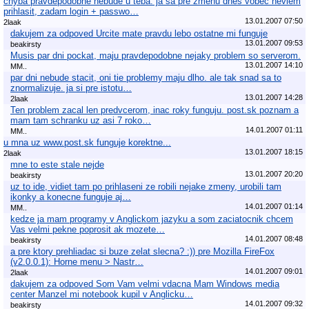
chyba pravdepodobne nebude u teba. ja sa pre zmenu dnes vobec neviem
prihlasit, zadam login + passwo…
13.01.2007 07:50
2laak
dakujem za odpoved Urcite mate pravdu lebo ostatne mi funguje
13.01.2007 09:53
beakirsty
Musis par dni pockat, maju pravdepodobne nejaky problem so serverom.
13.01.2007 14:10
MM..
par dni nebude stacit, oni tie problemy maju dlho. ale tak snad sa to
znormalizuje. ja si pre istotu…
13.01.2007 14:28
2laak
Ten problem zacal len predvcerom, inac roky funguju. post.sk poznam a
mam tam schranku uz asi 7 roko…
14.01.2007 01:11
MM..
u mna uz www.post.sk funguje korektne...
13.01.2007 18:15
2laak
mne to este stale nejde
13.01.2007 20:20
beakirsty
uz to ide, vidiet tam po prihlaseni ze robili nejake zmeny, urobili tam
ikonky a konecne funguje aj…
14.01.2007 01:14
MM..
kedze ja mam programy v Anglickom jazyku a som zaciatocnik chcem
Vas velmi pekne poprosit ak mozete…
14.01.2007 08:48
beakirsty
a pre ktory prehliadac si buze zelat slecna? :)) pre Mozilla FireFox
(v2.0.0.1): Horne menu > Nastr…
14.01.2007 09:01
2laak
dakujem za odpoved Som Vam velmi vdacna Mam Windows media
center Manzel mi notebook kupil v Anglicku…
14.01.2007 09:32
beakirsty