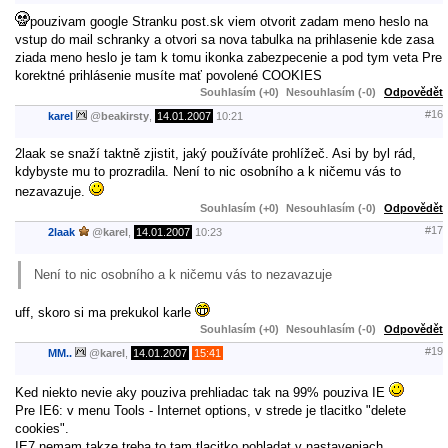
pouzivam google Stranku post.sk viem otvorit zadam meno heslo na
vstup do mail schranky a otvori sa nova tabulka na prihlasenie kde zasa
ziada meno heslo je tam k tomu ikonka zabezpecenie a pod tym veta Pre
korektné prihlásenie musíte mať povolené COOKIES
Souhlasím (+0)
Nesouhlasím (-0)
Odpovědět
#16
karel
@
beakirsty
,
14.01.2007
10:21
2laak se snaží taktně zjistit, jaký používáte prohlížeč. Asi by byl rád,
kdybyste mu to prozradila. Není to nic osobního a k ničemu vás to
nezavazuje.
Souhlasím (+0)
Nesouhlasím (-0)
Odpovědět
#17
2laak
@
karel
,
14.01.2007
10:23
Není to nic osobního a k ničemu vás to nezavazuje
uff, skoro si ma prekukol karle
Souhlasím (+0)
Nesouhlasím (-0)
Odpovědět
#19
MM..
@
karel
,
14.01.2007
15:41
Ked niekto nevie aky pouziva prehliadac tak na 99% pouziva IE
Pre IE6: v menu Tools - Internet options, v strede je tlacitko "delete
cookies".
IE7 nemam takze treba to tam tlacitko pohladat v nastaveniach.