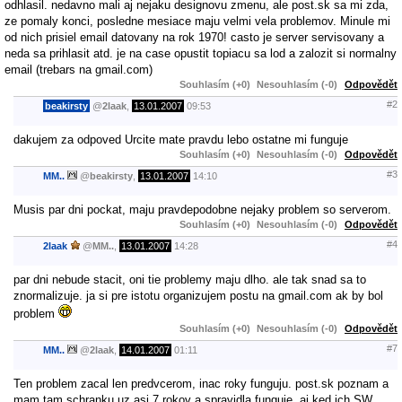
odhlasil. nedavno mali aj nejaku designovu zmenu, ale post.sk sa mi zda,
ze pomaly konci, posledne mesiace maju velmi vela problemov. Minule mi
od nich prisiel email datovany na rok 1970! casto je server servisovany a
neda sa prihlasit atd. je na case opustit topiacu sa lod a zalozit si normalny
email (trebars na gmail.com)
Souhlasím (+0)
Nesouhlasím (-0)
Odpovědět
#2
beakirsty
@
2laak
,
13.01.2007
09:53
dakujem za odpoved Urcite mate pravdu lebo ostatne mi funguje
Souhlasím (+0)
Nesouhlasím (-0)
Odpovědět
#3
MM..
@
beakirsty
,
13.01.2007
14:10
Musis par dni pockat, maju pravdepodobne nejaky problem so serverom.
Souhlasím (+0)
Nesouhlasím (-0)
Odpovědět
#4
2laak
@
MM..
,
13.01.2007
14:28
par dni nebude stacit, oni tie problemy maju dlho. ale tak snad sa to
znormalizuje. ja si pre istotu organizujem postu na gmail.com ak by bol
problem
Souhlasím (+0)
Nesouhlasím (-0)
Odpovědět
#7
MM..
@
2laak
,
14.01.2007
01:11
Ten problem zacal len predvcerom, inac roky funguju. post.sk poznam a
mam tam schranku uz asi 7 rokov a spravidla funguje, aj ked ich SW