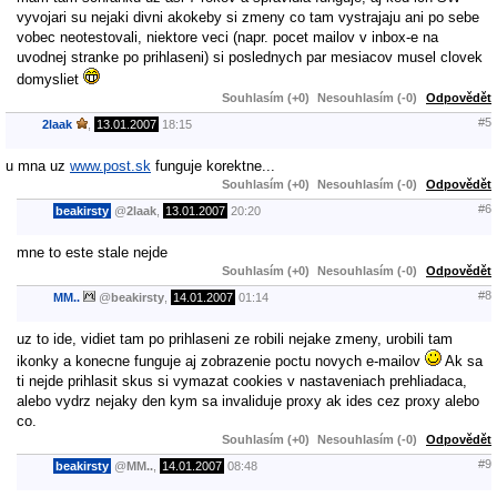
vyvojari su nejaki divni akokeby si zmeny co tam vystrajaju ani po sebe
vobec neotestovali, niektore veci (napr. pocet mailov v inbox-e na
uvodnej stranke po prihlaseni) si poslednych par mesiacov musel clovek
domysliet
Souhlasím (+0)
Nesouhlasím (-0)
Odpovědět
#5
2laak
,
13.01.2007
18:15
u mna uz
www.post.sk
funguje korektne...
Souhlasím (+0)
Nesouhlasím (-0)
Odpovědět
#6
beakirsty
@
2laak
,
13.01.2007
20:20
mne to este stale nejde
Souhlasím (+0)
Nesouhlasím (-0)
Odpovědět
#8
MM..
@
beakirsty
,
14.01.2007
01:14
uz to ide, vidiet tam po prihlaseni ze robili nejake zmeny, urobili tam
ikonky a konecne funguje aj zobrazenie poctu novych e-mailov
Ak sa
ti nejde prihlasit skus si vymazat cookies v nastaveniach prehliadaca,
alebo vydrz nejaky den kym sa invaliduje proxy ak ides cez proxy alebo
co.
Souhlasím (+0)
Nesouhlasím (-0)
Odpovědět
#9
beakirsty
@
MM..
,
14.01.2007
08:48