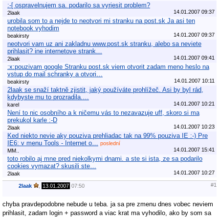
:-[ ospravelnujem sa. podarilo sa vyriesit problem?
14.01.2007 09:37
2laak
urobila som to a nejde to neotvori mi stranku na post.sk Ja asi ten
notebook vyhodim
14.01.2007 09:37
beakirsty
neotvori vam uz ani zakladnu www.post.sk stranku, alebo sa neviete
prihlasit? ine internetove strank…
14.01.2007 09:41
2laak
:x:pouzivam google Stranku post.sk viem otvorit zadam meno heslo na
vstup do mail schranky a otvori…
14.01.2007 10:11
beakirsty
2laak se snaží taktně zjistit, jaký používáte prohlížeč. Asi by byl rád,
kdybyste mu to prozradila.…
14.01.2007 10:21
karel
Není to nic osobního a k ničemu vás to nezavazuje uff, skoro si ma
prekukol karle :-D
14.01.2007 10:23
2laak
Ked niekto nevie aky pouziva prehliadac tak na 99% pouziva IE :-) Pre
IE6: v menu Tools - Internet o…
poslední
14.01.2007 15:41
MM..
toto robilo aj mne pred niekolkymi dnami. a ste si ista, ze sa podarilo
cookies vymazat? skusili ste…
14.01.2007 10:27
2laak
#1
2laak
,
13.01.2007
07:50
chyba pravdepodobne nebude u teba. ja sa pre zmenu dnes vobec neviem
prihlasit, zadam login + password a viac krat ma vyhodilo, ako by som sa