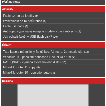
Přejít na videa
Aktuality
Fable uz len za kredity
(
0
)
zranitelnost ac routerů tenda
(
6
)
Fable 5 is back
(
5
)
Anthropic vypol najvykonejsie modely - pre vsetkych
(
16
)
Jak odhalit falešný USB flash disk?
(
20
)
Články
Táto kapela má milióny fanúšikov. Až na to, že neexistuje.
(
14
)
Windows 11 - připojení současně k několika sítím
(
7
)
NAS QNAP - výměna systémového disku
(
10
)
MikroTik router 11 - tipy
(
5
)
MikroTik router 10 - upgrade routeru
(
3
)
Reklama