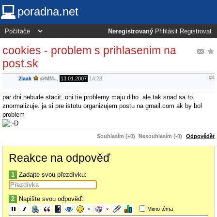
poradna.net
Neregistrovaný
Přihlásit
Registrovat
cookies - problem s prihlasenim na
post.sk
#4
2laak
@
MM..
,
13.01.2007
14:28
par dni nebude stacit, oni tie problemy maju dlho. ale tak snad sa to
znormalizuje. ja si pre istotu organizujem postu na gmail.com ak by bol
problem
Souhlasím (+0)
Nesouhlasím (-0)
Odpovědět
Reakce na odpověď
1
Zadajte svou přezdívku:
2
Napište svou odpověď:
Mimo téma