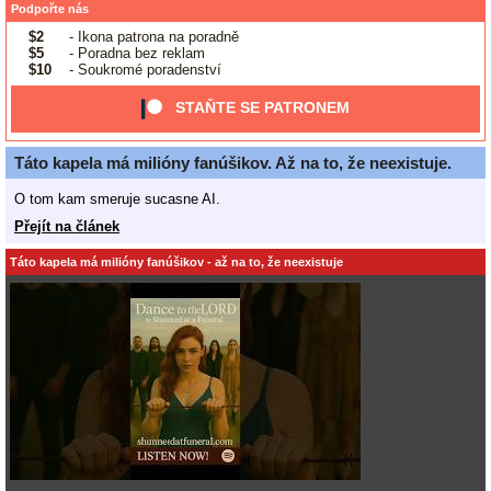
Podpořte nás
$2
- Ikona patrona na poradně
$5
- Poradna bez reklam
$10
- Soukromé poradenství
STAŇTE SE PATRONEM
Táto kapela má milióny fanúšikov. Až na to, že neexistuje.
O tom kam smeruje sucasne AI.
Přejít na článek
Táto kapela má milióny fanúšikov - až na to, že neexistuje