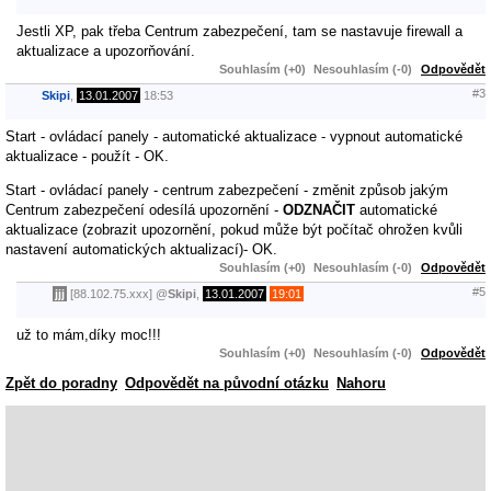
Jestli XP, pak třeba Centrum zabezpečení, tam se nastavuje firewall a
aktualizace a upozorňování.
Souhlasím (+0)
Nesouhlasím (-0)
Odpovědět
#3
Skipi
,
13.01.2007
18:53
Start - ovládací panely - automatické aktualizace - vypnout automatické
aktualizace - použít - OK.
Start - ovládací panely - centrum zabezpečení - změnit způsob jakým
Centrum zabezpečení odesílá upozornění -
ODZNAČIT
automatické
aktualizace (zobrazit upozornění, pokud může být počítač ohrožen kvůli
nastavení automatických aktualizací)- OK.
Souhlasím (+0)
Nesouhlasím (-0)
Odpovědět
#5
jjj
[88.102.75.xxx]
@
Skipi
,
13.01.2007
19:01
už to mám,díky moc!!!
Souhlasím (+0)
Nesouhlasím (-0)
Odpovědět
Zpět do poradny
Odpovědět na původní otázku
Nahoru