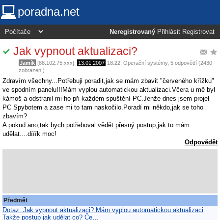
poradna.net
Neregistrovaný
Přihlásit
Registrovat
Jak vypnout aktualizaci?
Jamík
[88.102.75.xxx],
13.01.2007
18:22
,
Operační systémy
, 5 odpovědí (2430
zobrazení)
Zdravím všechny...Potřebuji poradit,jak se mám zbavit "červeného křížku"
ve spodním panelu!!!Mám vyplou automatickou aktualizaci.Včera u mě byl
kámoš a odstranil mi ho při každém spuštění PC.Jenže dnes jsem projel
PC Spybotem a zase mi to tam naskočilo.Poradí mi někdo,jak se toho
zbavím?
A pokud ano,tak bych potřeboval vědět přesný postup,jak to mám
udělat....dííík moc!
Odpovědět
Předmět
Dotaz: Jak vypnout aktualizaci? Mám vyplou automatickou aktualizaci
Takže postup jak udělat co? Če…