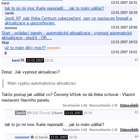
13.01.2007 18:31
karel
tak to jsi mi moc Karle neporadil.....jak to mám udělat?
13.01.2007 18:34
Jamík
Jestli XP, pak třeba Centrum zabezpečení, tam se nastavuje firewall a
aktualizace a upozorňování.
13.01.2007 18:56
nononot
Start - ovládací panely - automatické aktualizace - vypnout automatické
aktualizace - použít - OK.…
13.01.2007 18:53
Skipi
už to mám,díky moc!!!
poslední
13.01.2007 19:01
jjj
#1
karel
,
13.01.2007
18:31
Dotaz: Jak vypnout aktualizaci?
Mám vyplou automatickou aktualizaci
Takže postup jak udělat co? Červený křížek se dá třeba schovat - Vlastní
nastavení hlavního panelu.
Souhlasím (+0)
Nesouhlasím (-0)
Odpovědět
#2
Jamík
[88.102.75.xxx]
@
karel
,
13.01.2007
18:34
tak to jsi mi moc Karle neporadil.....jak to mám udělat?
Souhlasím (+0)
Nesouhlasím (-0)
Odpovědět
#4
nononot
@
Jamík
,
13.01.2007
18:56