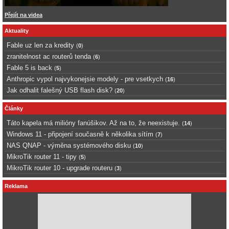
Přejít na videa
Aktuality
Fable uz len za kredity
(
0
)
zranitelnost ac routerů tenda
(
6
)
Fable 5 is back
(
5
)
Anthropic vypol najvykonejsie modely - pre vsetkych
(
16
)
Jak odhalit falešný USB flash disk?
(
20
)
Články
Táto kapela má milióny fanúšikov. Až na to, že neexistuje.
(
14
)
Windows 11 - připojení současně k několika sítím
(
7
)
NAS QNAP - výměna systémového disku
(
10
)
MikroTik router 11 - tipy
(
5
)
MikroTik router 10 - upgrade routeru
(
3
)
Reklama