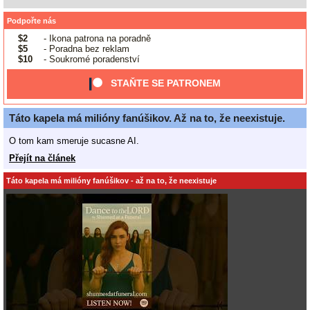
Podpořte nás
$2
- Ikona patrona na poradně
$5
- Poradna bez reklam
$10
- Soukromé poradenství
STAŇTE SE PATRONEM
Táto kapela má milióny fanúšikov. Až na to, že neexistuje.
O tom kam smeruje sucasne AI.
Přejít na článek
Táto kapela má milióny fanúšikov - až na to, že neexistuje