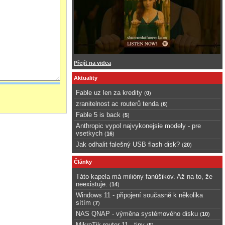
Přejít na videa
Aktuality
Fable uz len za kredity
(
0
)
zranitelnost ac routerů tenda
(
6
)
Fable 5 is back
(
5
)
Anthropic vypol najvykonejsie modely - pre
vsetkych
(
16
)
Jak odhalit falešný USB flash disk?
(
20
)
Články
Táto kapela má milióny fanúšikov. Až na to, že
neexistuje.
(
14
)
Windows 11 - připojení současně k několika
sítím
(
7
)
NAS QNAP - výměna systémového disku
(
10
)
MikroTik router 11 - tipy
(
5
)