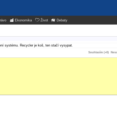
rávo
Ekonomika
Život
Debaty
í systému. Recycler je koš, ten stačí vysypat.
Souhlasím (+0)
Neso