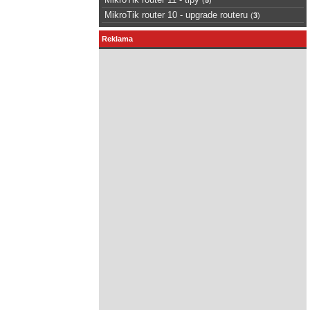
MikroTik router 10 - upgrade routeru
(
3
)
Reklama