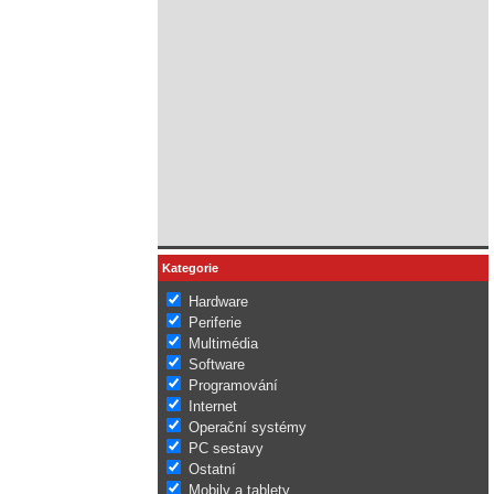
Kategorie
Hardware
Periferie
Multimédia
Software
Programování
Internet
Operační systémy
PC sestavy
Ostatní
Mobily a tablety