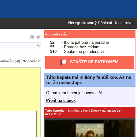
Neregistrovaný
Přihlásit
Registrovat
Podpořte nás
$2
- Ikona patrona na poradně
#7
$5
- Poradna bez reklam
$10
- Soukromé poradenství
uhlasím (-0)
Odpovědět
STAŇTE SE PATRONEM
Táto kapela má milióny fanúšikov. Až na
to, že neexistuje.
O tom kam smeruje sucasne AI.
Přejít na článek
Táto kapela má milióny fanúšikov - až na to, že
neexistuje