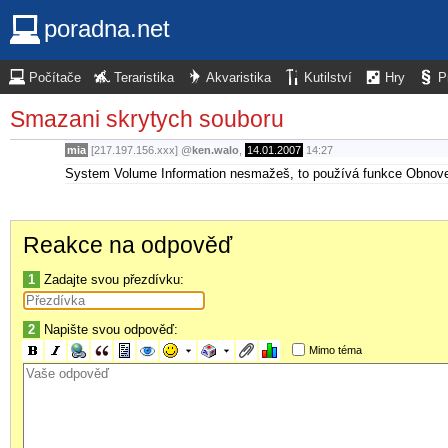
poradna.net
Počítače
Teraristika
Akvaristika
Kutilství
Hry
P
Smazani skrytych souboru
mia
[217.197.156.xxx]
@
ken.walo
,
14.01.2007
14:27
System Volume Information nesmažeš, to používá funkce Obnoven
Reakce na odpověď
1
Zadajte svou přezdívku:
2
Napište svou odpověď:
Mimo téma