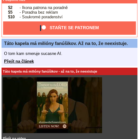
$2
- Ikona patrona na poradně
$5
- Poradna bez reklam
$10
- Soukromé poradenství
STAŇTE SE PATRONEM
Táto kapela má milióny fanúšikov. Až na to, že neexistuje.
O tom kam smeruje sucasne AI.
Přejít na článek
Táto kapela má milióny fanúšikov - až na to, že neexistuje
Přejít na videa