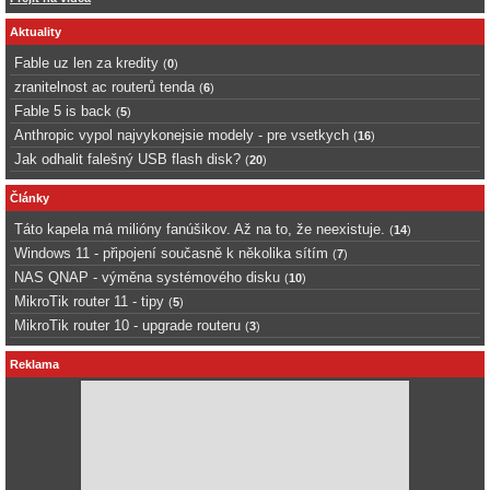
Aktuality
Fable uz len za kredity
(
0
)
zranitelnost ac routerů tenda
(
6
)
Fable 5 is back
(
5
)
Anthropic vypol najvykonejsie modely - pre vsetkych
(
16
)
Jak odhalit falešný USB flash disk?
(
20
)
Články
Táto kapela má milióny fanúšikov. Až na to, že neexistuje.
(
14
)
Windows 11 - připojení současně k několika sítím
(
7
)
NAS QNAP - výměna systémového disku
(
10
)
MikroTik router 11 - tipy
(
5
)
MikroTik router 10 - upgrade routeru
(
3
)
Reklama