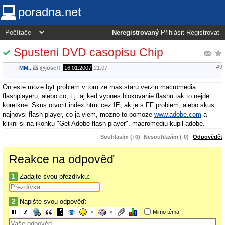
poradna.net
Neregistrovaný
Přihlásit
Registrovat
Spusteni DVD casopisu Chip
#9
MM..
@
joseff
,
16.01.2007
21:07
On este moze byt problem v tom ze mas staru verziu macromedia
flashplayeru, alebo co, t.j. aj ked vypnes blokovanie flashu tak to nejde
koretkne. Skus otvorit index.html cez IE, ak je s FF problem, alebo skus
najnovsi flash player, co ja viem, mozno to pomoze
www.adobe.com
a
klikni si na ikonku "Get Adobe flash player", macromediu kupil adobe.
Souhlasím (+0)
Nesouhlasím (-0)
Odpovědět
Reakce na odpověď
1
Zadajte svou přezdívku:
2
Napište svou odpověď:
Mimo téma