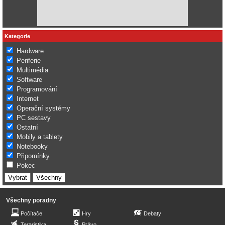
Kategorie
Hardware
Periferie
Multimédia
Software
Programování
Internet
Operační systémy
PC sestavy
Ostatní
Mobily a tablety
Notebooky
Připomínky
Pokec
Všechny poradny
Počítače
Hry
Debaty
Teraristika
Právo