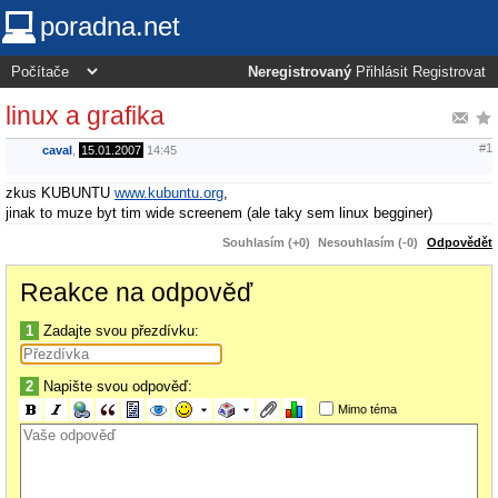
poradna.net
Neregistrovaný
Přihlásit
Registrovat
linux a grafika
#1
caval
,
15.01.2007
14:45
zkus KUBUNTU
www.kubuntu.org
,
jinak to muze byt tim wide screenem (ale taky sem linux begginer)
Souhlasím (+0)
Nesouhlasím (-0)
Odpovědět
Reakce na odpověď
1
Zadajte svou přezdívku:
2
Napište svou odpověď:
Mimo téma