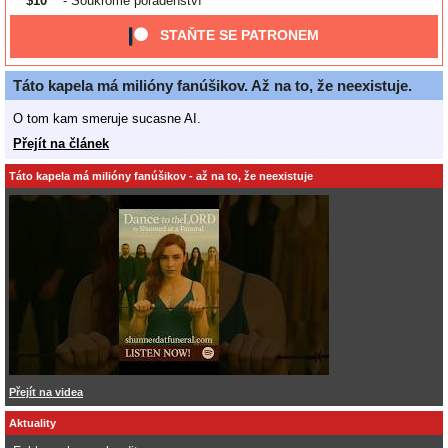
$10
- Soukromé poradenství
STAŇTE SE PATRONEM
Táto kapela má milióny fanúšikov. Až na to, že neexistuje.
O tom kam smeruje sucasne AI.
Přejít na článek
Táto kapela má milióny fanúšikov - až na to, že neexistuje
Přejít na videa
Aktuality