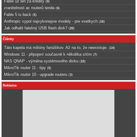
Fable uz len za kredity
(
0
)
zranitelnost ac routerů tenda
(
6
)
Fable 5 is back
(
5
)
Anthropic vypol najvykonejsie modely - pre vsetkych
(
16
)
Jak odhalit falešný USB flash disk?
(
20
)
Články
Táto kapela má milióny fanúšikov. Až na to, že neexistuje.
(
14
)
Windows 11 - připojení současně k několika sítím
(
7
)
NAS QNAP - výměna systémového disku
(
10
)
MikroTik router 11 - tipy
(
5
)
MikroTik router 10 - upgrade routeru
(
3
)
Reklama