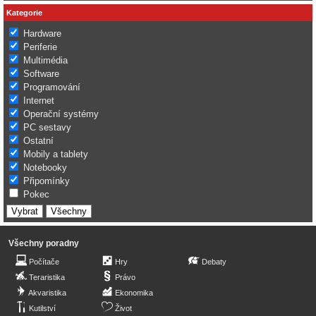
Kategorie
Hardware
Periferie
Multimédia
Software
Programování
Internet
Operační systémy
PC sestavy
Ostatní
Mobily a tablety
Notebooky
Připomínky
Pokec
Všechny poradny
Počítače
Hry
Debaty
Teraristika
Právo
Akvaristika
Ekonomika
Kutilství
Život