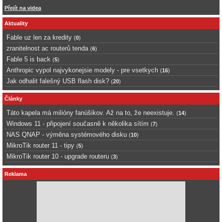
Přejít na videa
Aktuality
Fable uz len za kredity
(
0
)
zranitelnost ac routerů tenda
(
6
)
Fable 5 is back
(
5
)
Anthropic vypol najvykonejsie modely - pre vsetkych
(
16
)
Jak odhalit falešný USB flash disk?
(
20
)
Články
Táto kapela má milióny fanúšikov. Až na to, že neexistuje.
(
14
)
Windows 11 - připojení současně k několika sítím
(
7
)
NAS QNAP - výměna systémového disku
(
10
)
MikroTik router 11 - tipy
(
5
)
MikroTik router 10 - upgrade routeru
(
3
)
Reklama