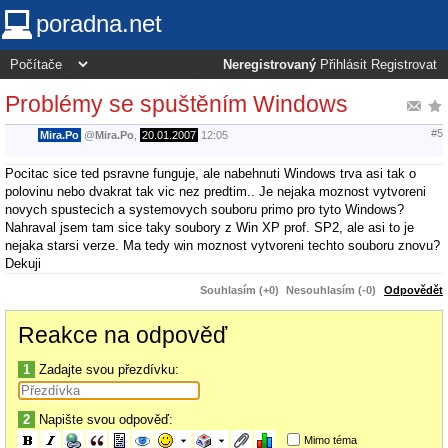
poradna.net
Neregistrovaný
Přihlásit
Registrovat
Problémy se spuštěním Windows
#5
Mira.Po
@
Mira.Po
,
20.01.2007
12:05
Pocitac sice ted psravne funguje, ale nabehnuti Windows trva asi tak o
polovinu nebo dvakrat tak vic nez predtim.. Je nejaka moznost vytvoreni
novych spustecich a systemovych souboru primo pro tyto Windows?
Nahraval jsem tam sice taky soubory z Win XP prof. SP2, ale asi to je
nejaka starsi verze. Ma tedy win moznost vytvoreni techto souboru znovu?
Dekuji
Souhlasím (+0)
Nesouhlasím (-0)
Odpovědět
Reakce na odpověď
1
Zadajte svou přezdívku:
2
Napište svou odpověď:
Mimo téma