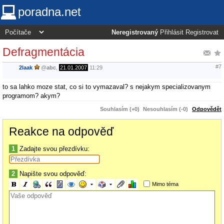
poradna.net
Neregistrovaný
Přihlásit
Registrovat
Defragmentácia
#7
2laak
@
abc
,
21.01.2007
11:29
to sa lahko moze stat, co si to vymazaval? s nejakym specializovanym
programom? akym?
Souhlasím (+0)
Nesouhlasím (-0)
Odpovědět
Reakce na odpověď
1
Zadajte svou přezdívku:
2
Napište svou odpověď:
Mimo téma