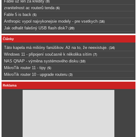
Fable uz len za kredity
(
0
)
zranitelnost ac routerů tenda
(
6
)
Fable 5 is back
(
5
)
Anthropic vypol najvykonejsie modely - pre vsetkych
(
16
)
Jak odhalit falešný USB flash disk?
(
20
)
Články
Táto kapela má milióny fanúšikov. Až na to, že neexistuje.
(
14
)
Windows 11 - připojení současně k několika sítím
(
7
)
NAS QNAP - výměna systémového disku
(
10
)
MikroTik router 11 - tipy
(
5
)
MikroTik router 10 - upgrade routeru
(
3
)
Reklama