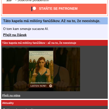
$10
- Soukromé poradenství
STAŇTE SE PATRONEM
Táto kapela má milióny fanúšikov. Až na to, že neexistuje.
O tom kam smeruje sucasne AI.
Přejít na článek
Táto kapela má milióny fanúšikov - až na to, že neexistuje
Přejít na videa
Aktuality