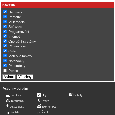
Kategorie
Hardware
Periferie
Multimédia
Software
Programování
Internet
Operační systémy
PC sestavy
Ostatní
Mobily a tablety
Notebooky
Připomínky
Pokec
Všechny poradny
Počítače
Hry
Debaty
Teraristika
Právo
Akvaristika
Ekonomika
Kutilství
Život