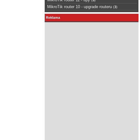
MikroTik router 10 - upgrade routeru
(
3
)
Reklama