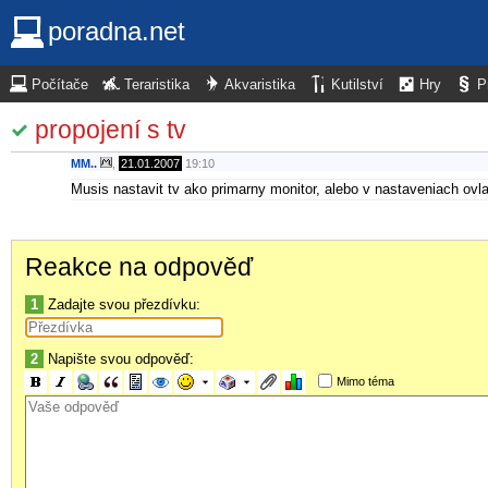
poradna.net
Počítače
Teraristika
Akvaristika
Kutilství
Hry
P
propojení s tv
MM..
,
21.01.2007
19:10
Musis nastavit tv ako primarny monitor, alebo v nastaveniach ovl
Reakce na odpověď
1
Zadajte svou přezdívku:
2
Napište svou odpověď:
Mimo téma