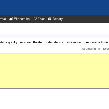
rávo
Ekonomika
Život
Debaty
adaca grafiky nieco ako theater mode, alebo v nastaveniach prehravaca filmu 
Souhlasím (+0)
Neso