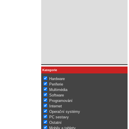
Kategorie
Hardware
Periferie
Multimédia
Software
Programování
Internet
Operační systémy
PC sestavy
Ostatní
Mobily a tablety