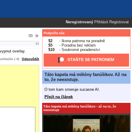
Neregistrovaný
Přihlásit
Registrovat
Podpořte nás
$2
- Ikona patrona na poradně
#2
$5
- Poradna bez reklam
$10
- Soukromé poradenství
vypnut overlay.
uhlasím (-0)
Odpovědět
STAŇTE SE PATRONEM
Táto kapela má milióny fanúšikov. Až na
to, že neexistuje.
O tom kam smeruje sucasne AI.
Přejít na článek
Táto kapela má milióny fanúšikov - až na to, že
neexistuje