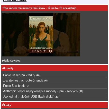
Přejít na článek
Táto kapela má milióny fanúšikov - až na to, že neexistuje
Přejít na videa
Aktuality
Fable uz len za kredity
(
0
)
zranitelnost ac routerů tenda
(
6
)
Fable 5 is back
(
5
)
Anthropic vypol najvykonejsie modely - pre vsetkych
(
16
)
Jak odhalit falešný USB flash disk?
(
20
)
Články