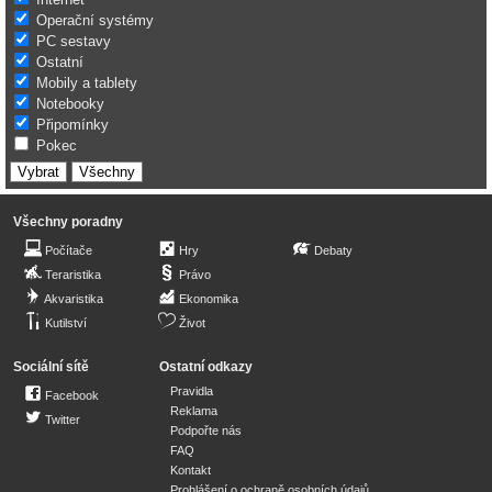
Operační systémy
PC sestavy
Ostatní
Mobily a tablety
Notebooky
Připomínky
Pokec
Všechny poradny
Počítače
Hry
Debaty
Teraristika
Právo
Akvaristika
Ekonomika
Kutilství
Život
Sociální sítě
Ostatní odkazy
Pravidla
Facebook
Reklama
Twitter
Podpořte nás
FAQ
Kontakt
Prohlášení o ochraně osobních údajů