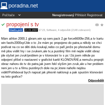
poradna.net
Neregistrovaný
Přihlásit
Registrovat
propojení s tv
hladis.petr
,
21.01.2007
17:23
,
Software
, 4 odpovědi (2148 zobrazení)
Mám athlon 2000,1 gbram,win xp serv.pack 2,ge force6600le-256,a tv kartu
win fasttv2000xp!Jde o to ,že mám pc propojeno do patra,a někdy se chci
podívat na co se děti dolu koukají,nebo co paří,jenže po přestavbě domu
mě jdou vidět hry i se zvukem,ale tv,a pustěný film mě nejde vidět obraz
jde slyšet jen zvuk!problem je v klonování tv s pc !Já jsem někde po
odpojení přišel o nastavení v grafické kartě KLONOVÁNÍ,a nemužu propojit
obraz nahoru do tv do patra,jak jsem řekl slyšim jen zvuk,ale u her problem
neni jen u tv a filmu pustěnych dole na pc,ktere nahoře nejdou
vidět!Potřeboval bych napsat jak přesně naklonuji a pak spustim klonování
na teto grafice?
Odpovědět