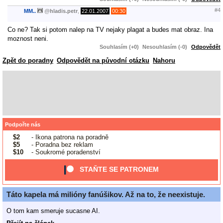
#4
MM..
@
hladis.petr
,
22.01.2007
00:30
Co ne? Tak si potom nalep na TV nejaky plagat a budes mat obraz. Ina
moznost neni.
Souhlasím (+0)
Nesouhlasím (-0)
Odpovědět
Zpět do poradny
Odpovědět na původní otázku
Nahoru
Podpořte nás
$2
- Ikona patrona na poradně
$5
- Poradna bez reklam
$10
- Soukromé poradenství
STAŇTE SE PATRONEM
Táto kapela má milióny fanúšikov. Až na to, že neexistuje.
O tom kam smeruje sucasne AI.