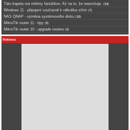
Táto kapela má milióny fanúšikov. Až na to, že neexistuje.
(
14
)
Windows 11 - připojení současně k několika sítím
(
7
)
NAS QNAP - výměna systémového disku
(
10
)
MikroTik router 11 - tipy
(
5
)
MikroTik router 10 - upgrade routeru
(
3
)
Reklama