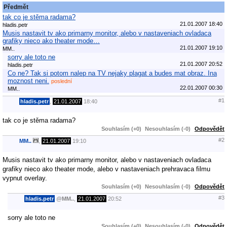
Předmět
tak co je stěma radama?
21.01.2007 18:40
hladis.petr
Musis nastavit tv ako primarny monitor, alebo v nastaveniach ovladaca
grafiky nieco ako theater mode…
21.01.2007 19:10
MM..
sorry ale toto ne
21.01.2007 20:52
hladis.petr
Co ne? Tak si potom nalep na TV nejaky plagat a budes mat obraz. Ina
moznost neni.
poslední
22.01.2007 00:30
MM..
#1
hladis.petr
,
21.01.2007
18:40
tak co je stěma radama?
Souhlasím (+0)
Nesouhlasím (-0)
Odpovědět
#2
MM..
,
21.01.2007
19:10
Musis nastavit tv ako primarny monitor, alebo v nastaveniach ovladaca
grafiky nieco ako theater mode, alebo v nastaveniach prehravaca filmu
vypnut overlay.
Souhlasím (+0)
Nesouhlasím (-0)
Odpovědět
#3
hladis.petr
@
MM..
,
21.01.2007
20:52
sorry ale toto ne
Souhlasím (+0)
Nesouhlasím (-0)
Odpovědět