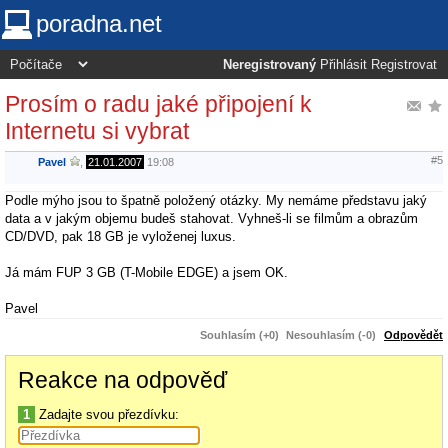
poradna.net
Neregistrovaný
Přihlásit
Registrovat
Prosím o radu jaké připojení k
Internetu si vybrat
#5
Pavel
,
21.01.2007
19:08
Podle mýho jsou to špatně položený otázky. My nemáme představu jaký
data a v jakým objemu budeš stahovat. Vyhneš-li se filmům a obrazům
CD/DVD, pak 18 GB je vyloženej luxus.
Já mám FUP 3 GB (T-Mobile EDGE) a jsem OK.
Pavel
Souhlasím (+0)
Nesouhlasím (-0)
Odpovědět
Reakce na odpověď
1
Zadajte svou přezdívku: