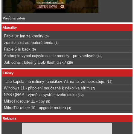
Přejít na videa
Aktuality
Fable uz len za kredity
(
0
)
zranitelnost ac routerů tenda
(
6
)
Fable 5 is back
(
5
)
Anthropic vypol najvykonejsie modely - pre vsetkych
(
16
)
Jak odhalit falešný USB flash disk?
(
20
)
Články
Táto kapela má milióny fanúšikov. Až na to, že neexistuje.
(
14
)
Windows 11 - připojení současně k několika sítím
(
7
)
NAS QNAP - výměna systémového disku
(
10
)
MikroTik router 11 - tipy
(
5
)
MikroTik router 10 - upgrade routeru
(
3
)
Reklama