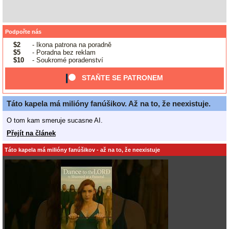
Podpořte nás
$2
- Ikona patrona na poradně
$5
- Poradna bez reklam
$10
- Soukromé poradenství
STAŇTE SE PATRONEM
Táto kapela má milióny fanúšikov. Až na to, že neexistuje.
O tom kam smeruje sucasne AI.
Přejít na článek
Táto kapela má milióny fanúšikov - až na to, že neexistuje