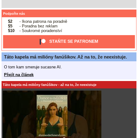
Podpořte nás
$2
- Ikona patrona na poradně
$5
- Poradna bez reklam
$10
- Soukromé poradenství
STAŇTE SE PATRONEM
Táto kapela má milióny fanúšikov. Až na to, že neexistuje.
O tom kam smeruje sucasne AI.
Přejít na článek
Táto kapela má milióny fanúšikov - až na to, že neexistuje