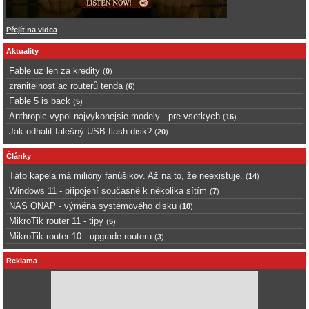
Přejít na videa
Aktuality
Fable uz len za kredity
(
0
)
zranitelnost ac routerů tenda
(
6
)
Fable 5 is back
(
5
)
Anthropic vypol najvykonejsie modely - pre vsetkych
(
16
)
Jak odhalit falešný USB flash disk?
(
20
)
Články
Táto kapela má milióny fanúšikov. Až na to, že neexistuje.
(
14
)
Windows 11 - připojení současně k několika sítím
(
7
)
NAS QNAP - výměna systémového disku
(
10
)
MikroTik router 11 - tipy
(
5
)
MikroTik router 10 - upgrade routeru
(
3
)
Reklama