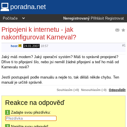
poradna.net
Neregistrovaný
Přihlásit
Registrovat
Pripojeni k internetu - jak
nakonfigurovat Karneval?
#1
host
,
24.01.2007
18:57
Jaký máš modem? Jaký operační systém? Máš to správně propojené?
Dříve ti to připojení šlo, nebo jsi neměl žádné připojení a teď ho máš od
Karnevalu nově?
Jestli postupuješ podle manuálu a nejde to, tak děláš někde chybu. Ten
manuál je určitě správně.
Souhlasím (+0)
Nesouhlasím (-0)
Odpovědět
Reakce na odpověď
1
Zadajte svou přezdívku:
2
Napište svou odpověď: