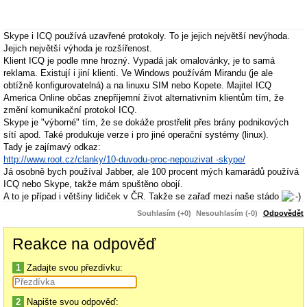
Skype i ICQ používá uzavřené protokoly. To je jejich největší nevýhoda.
Jejich největší výhoda je rozšířenost.
Klient ICQ je podle mne hrozný. Vypadá jak omalovánky, je to samá
reklama. Existují i jiní klienti. Ve Windows používám Mirandu (je ale
obtížně konfigurovatelná) a na linuxu SIM nebo Kopete. Majitel ICQ
America Online občas znepříjemní život alternativním klientům tím, že
změní komunikační protokol ICQ.
Skype je "výborné" tím, že se dokáže prostřelit přes brány podnikových
sítí apod. Také produkuje verze i pro jiné operační systémy (linux).
Tady je zajímavý odkaz:
http://www.root.cz/clanky/10-duvodu-proc-nepouzivat -skype/
Já osobně bych používal Jabber, ale 100 procent mých kamarádů používá
ICQ nebo Skype, takže mám spuštěno obojí.
A to je případ i většiny lidiček v ČR. Takže se zařaď mezi naše stádo
Souhlasím (+0)
Nesouhlasím (-0)
Odpovědět
Reakce na odpověď
1
Zadajte svou přezdívku:
2
Napište svou odpověď: