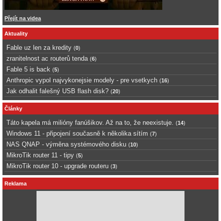
Přejít na videa
Aktuality
Fable uz len za kredity
(
0
)
zranitelnost ac routerů tenda
(
6
)
Fable 5 is back
(
5
)
Anthropic vypol najvykonejsie modely - pre vsetkych
(
16
)
Jak odhalit falešný USB flash disk?
(
20
)
Články
Táto kapela má milióny fanúšikov. Až na to, že neexistuje.
(
14
)
Windows 11 - připojení současně k několika sítím
(
7
)
NAS QNAP - výměna systémového disku
(
10
)
MikroTik router 11 - tipy
(
5
)
MikroTik router 10 - upgrade routeru
(
3
)
Reklama