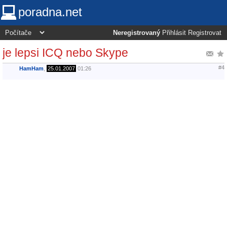
poradna.net
Neregistrovaný
Přihlásit
Registrovat
je lepsi ICQ nebo Skype
#4
HamHam
,
25.01.2007
01:26