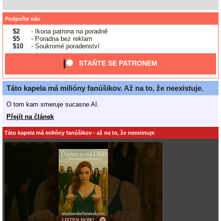
Podpořte nás
$2
- Ikona patrona na poradně
$5
- Poradna bez reklam
$10
- Soukromé poradenství
STAŇTE SE PATRONEM
Táto kapela má milióny fanúšikov. Až na to, že neexistuje.
O tom kam smeruje sucasne AI.
Přejít na článek
Táto kapela má milióny fanúšikov - až na to, že neexistuje