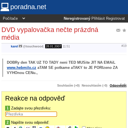
poradna.net
Neregistrovaný
Přihlásit
Registrovat
DVD vypalovačka nečte prázdná
média
#19
karel
@
touchwood
,
28.01.2007
11:51
DOBRy den TAK UZ TO TADY neni TED MUSite JIT NA EMAiL
www.hebmilo.cz
aTAM SE potkame aTAKY to JE PORIzeno ZA
VYHOnou CENu.,
Souhlasím (+0)
Nesouhlasím (-0)
Odpovědět
Reakce na odpověď
1
Zadajte svou přezdívku:
2
Napište svou odpověď: