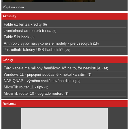
Přejít na videa
Aktuality
Fable uz len za kredity
(
0
)
zranitelnost ac routerů tenda
(
6
)
Fable 5 is back
(
5
)
Anthropic vypol najvykonejsie modely - pre vsetkych
(
16
)
Jak odhalit falešný USB flash disk?
(
20
)
Články
Táto kapela má milióny fanúšikov. Až na to, že neexistuje.
(
14
)
Windows 11 - připojení současně k několika sítím
(
7
)
NAS QNAP - výměna systémového disku
(
10
)
MikroTik router 11 - tipy
(
5
)
MikroTik router 10 - upgrade routeru
(
3
)
Reklama