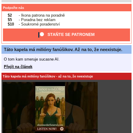
Podpořte nás
$2
- Ikona patrona na poradně
$5
- Poradna bez reklam
$10
- Soukromé poradenství
STAŇTE SE PATRONEM
Táto kapela má milióny fanúšikov. Až na to, že neexistuje.
O tom kam smeruje sucasne AI.
Přejít na článek
Táto kapela má milióny fanúšikov - až na to, že neexistuje