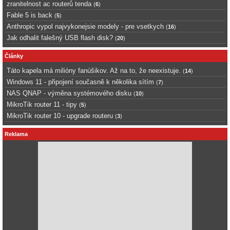
zranitelnost ac routerů tenda
(
6
)
Fable 5 is back
(
5
)
Anthropic vypol najvykonejsie modely - pre vsetkych
(
16
)
Jak odhalit falešný USB flash disk?
(
20
)
Články
Táto kapela má milióny fanúšikov. Až na to, že neexistuje.
(
14
)
Windows 11 - připojení současně k několika sítím
(
7
)
NAS QNAP - výměna systémového disku
(
10
)
MikroTik router 11 - tipy
(
5
)
MikroTik router 10 - upgrade routeru
(
3
)
Reklama