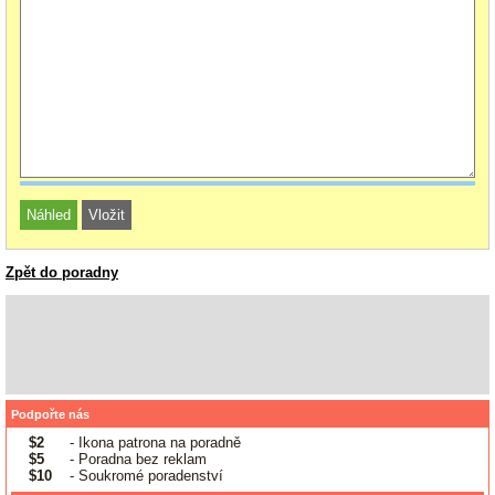
Zpět do poradny
Podpořte nás
$2
- Ikona patrona na poradně
$5
- Poradna bez reklam
$10
- Soukromé poradenství