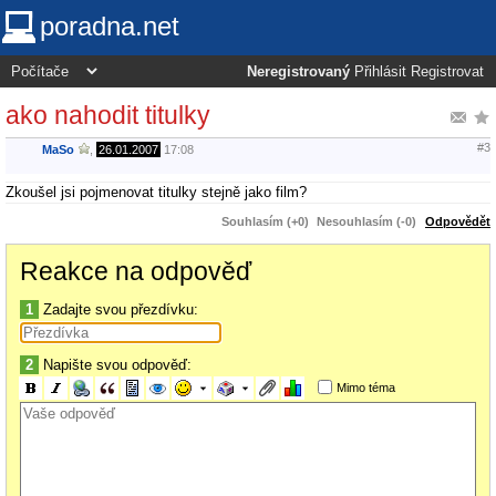
poradna.net
Neregistrovaný
Přihlásit
Registrovat
ako nahodit titulky
#3
MaSo
,
26.01.2007
17:08
Zkoušel jsi pojmenovat titulky stejně jako film?
Souhlasím (+0)
Nesouhlasím (-0)
Odpovědět
Reakce na odpověď
1
Zadajte svou přezdívku:
2
Napište svou odpověď:
Mimo téma