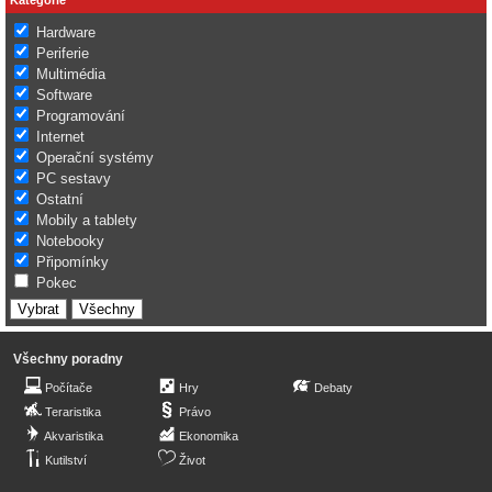
Hardware
Periferie
Multimédia
Software
Programování
Internet
Operační systémy
PC sestavy
Ostatní
Mobily a tablety
Notebooky
Připomínky
Pokec
Všechny poradny
Počítače
Hry
Debaty
Teraristika
Právo
Akvaristika
Ekonomika
Kutilství
Život