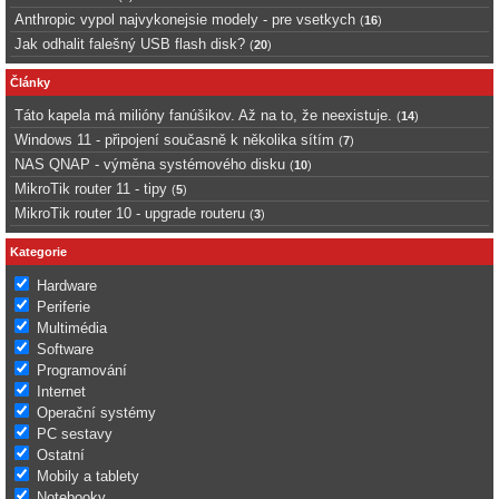
Anthropic vypol najvykonejsie modely - pre vsetkych
(
16
)
Jak odhalit falešný USB flash disk?
(
20
)
Články
Táto kapela má milióny fanúšikov. Až na to, že neexistuje.
(
14
)
Windows 11 - připojení současně k několika sítím
(
7
)
NAS QNAP - výměna systémového disku
(
10
)
MikroTik router 11 - tipy
(
5
)
MikroTik router 10 - upgrade routeru
(
3
)
Kategorie
Hardware
Periferie
Multimédia
Software
Programování
Internet
Operační systémy
PC sestavy
Ostatní
Mobily a tablety
Notebooky