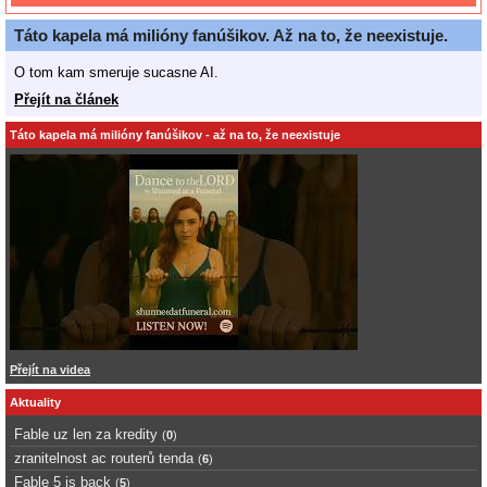
Táto kapela má milióny fanúšikov. Až na to, že neexistuje.
O tom kam smeruje sucasne AI.
Přejít na článek
Táto kapela má milióny fanúšikov - až na to, že neexistuje
Přejít na videa
Aktuality
Fable uz len za kredity
(
0
)
zranitelnost ac routerů tenda
(
6
)
Fable 5 is back
(
5
)