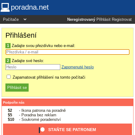
poradna.net
Neregistrovaný
Přihlásit
Registrovat
Přihlášení
1
Zadajte svou přezdívku nebo e-mail:
2
Zadajte své heslo:
Zapomenuté heslo
Zapamatovat přihlášení na tomto počítači
Podpořte nás
$2
- Ikona patrona na poradně
$5
- Poradna bez reklam
$10
- Soukromé poradenství
STAŇTE SE PATRONEM