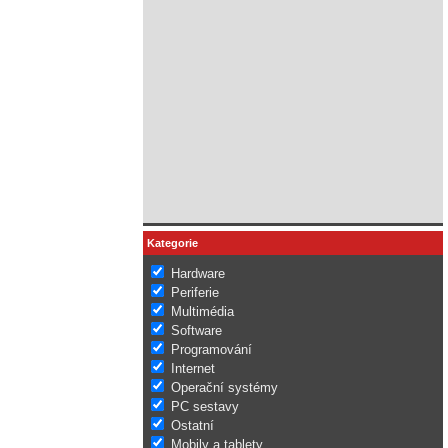
Kategorie
Hardware
Periferie
Multimédia
Software
Programování
Internet
Operační systémy
PC sestavy
Ostatní
Mobily a tablety