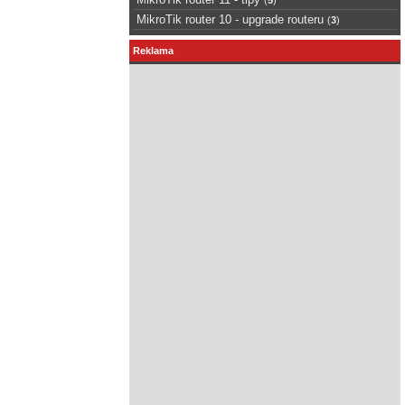
MikroTik router 10 - upgrade routeru
(
3
)
Reklama