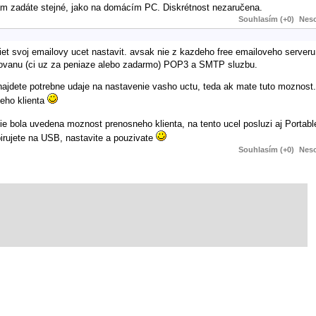
tam zadáte stejné, jako na domácím PC. Diskrétnost nezaručena.
Souhlasím (+0)
Neso
siet svoj emailovy ucet nastavit. avsak nie z kazdeho free emailoveho serve
tivovanu (ci uz za peniaze alebo zadarmo) POP3 a SMTP sluzbu.
ajdete potrebne udaje na nastavenie vasho uctu, teda ak mate tuto moznost
veho klienta
e bola uvedena moznost prenosneho klienta, na tento ucel posluzi aj Portabl
irujete na USB, nastavite a pouzivate
Souhlasím (+0)
Neso