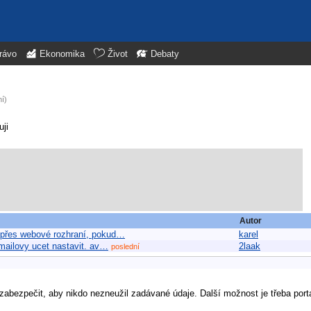
rávo
Ekonomika
Život
Debaty
í)
uji
Autor
i přes webové rozhraní, pokud…
karel
emailovy ucet nastavit. av…
2laak
poslední
zabezpečit, aby nikdo nezneužil zadávané údaje. Další možnost je třeba port