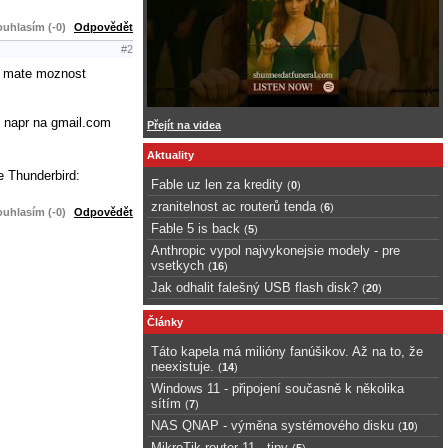
uhlasím (-0)
Odpovědět
#2
ru mate moznost
. napr na gmail.com
Přejít na videa
Aktuality
e Thunderbird:
Fable uz len za kredity
(
0
)
zranitelnost ac routerů tenda
(
6
)
uhlasím (-0)
Odpovědět
Fable 5 is back
(
5
)
Anthropic vypol najvykonejsie modely - pre
vsetkych
(
16
)
Jak odhalit falešný USB flash disk?
(
20
)
Články
Táto kapela má milióny fanúšikov. Až na to, že
neexistuje.
(
14
)
Windows 11 - připojení současně k několika
sítím
(
7
)
NAS QNAP - výměna systémového disku
(
10
)
MikroTik router 11 - tipy
(
5
)