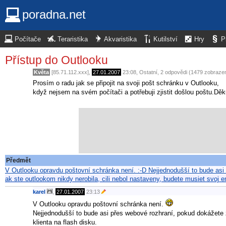
poradna.net
Počítače
Teraristika
Akvaristika
Kutilství
Hry
P
Přístup do Outlooku
Květa
[85.71.112.xxx],
27.01.2007
23:08
,
Ostatní
, 2 odpovědi (1479 zobrazen
Prosím o radu jak se připojit na svoji pošt schránku v Outlooku,
když nejsem na svém počítači a potřebuji zjistit došlou poštu.Děk
Předmět
V Outlooku opravdu poštovní schránka není. :-D Nejjednodušší to bude as
ak ste outlookom nikdy nerobila, cili nebol nastaveny, budete musiet svoj 
karel
,
27.01.2007
23:13
V Outlooku opravdu poštovní schránka není.
Nejjednodušší to bude asi přes webové rozhraní, pokud dokážete 
klienta na flash disku.