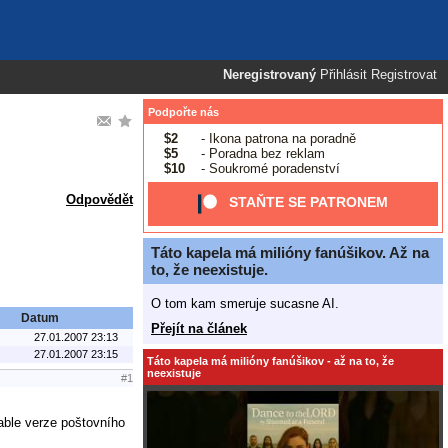
Neregistrovaný
Přihlásit
Registrovat
Podpořte nás
$2
- Ikona patrona na poradně
$5
- Poradna bez reklam
$10
- Soukromé poradenství
Odpovědět
STAŇTE SE PATRONEM
Táto kapela má milióny fanúšikov. Až na
to, že neexistuje.
O tom kam smeruje sucasne AI.
Datum
Přejít na článek
27.01.2007 23:13
27.01.2007 23:15
Táto kapela má milióny fanúšikov - až na to, že
neexistuje
#1
able verze poštovního