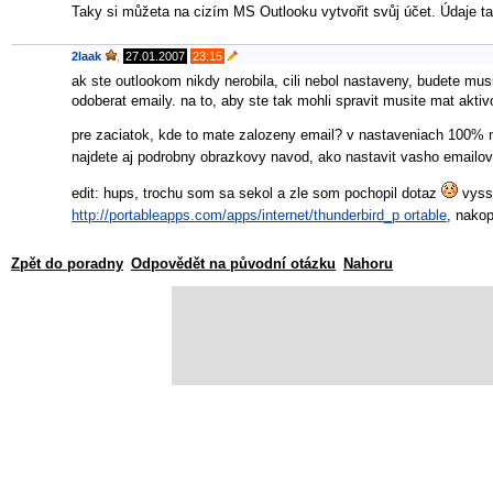
Taky si můžeta na cizím MS Outlooku vytvořit svůj účet. Údaje 
2laak
,
27.01.2007
23:15
ak ste outlookom nikdy nerobila, cili nebol nastaveny, budete mu
odoberat emaily. na to, aby ste tak mohli spravit musite mat ak
pre zaciatok, kde to mate zalozeny email? v nastaveniach 100% n
najdete aj podrobny obrazkovy navod, ako nastavit vasho emailo
edit: hups, trochu som sa sekol a zle som pochopil dotaz
vyssi
http://portableapps.com/apps/internet/thunderbird_p ortable
, nakop
Zpět do poradny
Odpovědět na původní otázku
Nahoru