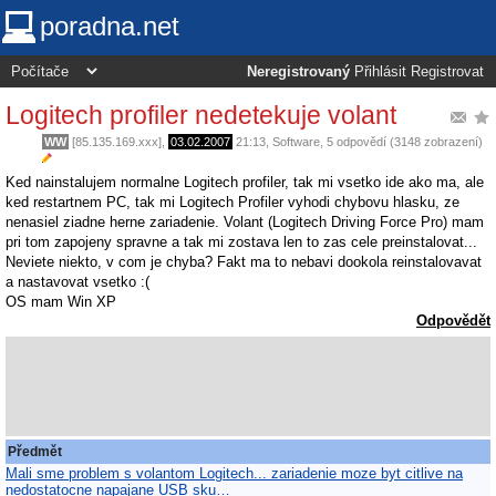
poradna.net
Neregistrovaný
Přihlásit
Registrovat
Logitech profiler nedetekuje volant
WW
[85.135.169.xxx],
03.02.2007
21:13
,
Software
, 5 odpovědí (3148 zobrazení)
Ked nainstalujem normalne Logitech profiler, tak mi vsetko ide ako ma, ale
ked restartnem PC, tak mi Logitech Profiler vyhodi chybovu hlasku, ze
nenasiel ziadne herne zariadenie. Volant (Logitech Driving Force Pro) mam
pri tom zapojeny spravne a tak mi zostava len to zas cele preinstalovat...
Neviete niekto, v com je chyba? Fakt ma to nebavi dookola reinstalovavat
a nastavovat vsetko :(
OS mam Win XP
Odpovědět
Předmět
Mali sme problem s volantom Logitech... zariadenie moze byt citlive na
nedostatocne napajane USB sku…