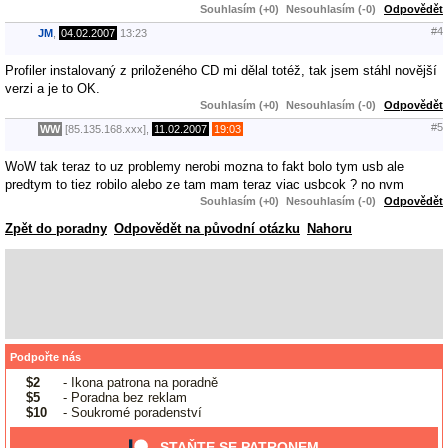
Souhlasím (+0)
Nesouhlasím (-0)
Odpovědět
#4
JM
,
04.02.2007
13:23
Profiler instalovaný z priloženého CD mi dělal totéž, tak jsem stáhl novější
verzi a je to OK.
Souhlasím (+0)
Nesouhlasím (-0)
Odpovědět
#5
WW
[85.135.168.xxx],
11.02.2007
19:03
WoW tak teraz to uz problemy nerobi mozna to fakt bolo tym usb ale
predtym to tiez robilo alebo ze tam mam teraz viac usbcok ? no nvm
Souhlasím (+0)
Nesouhlasím (-0)
Odpovědět
Zpět do poradny
Odpovědět na původní otázku
Nahoru
Podpořte nás
$2
- Ikona patrona na poradně
$5
- Poradna bez reklam
$10
- Soukromé poradenství
STAŇTE SE PATRONEM