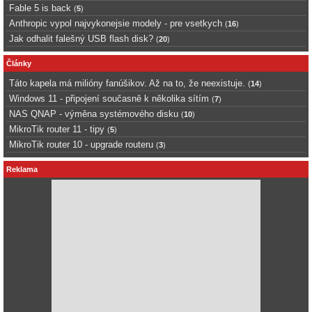
Fable 5 is back
(
5
)
Anthropic vypol najvykonejsie modely - pre vsetkych
(
16
)
Jak odhalit falešný USB flash disk?
(
20
)
Články
Táto kapela má milióny fanúšikov. Až na to, že neexistuje.
(
14
)
Windows 11 - připojení současně k několika sítím
(
7
)
NAS QNAP - výměna systémového disku
(
10
)
MikroTik router 11 - tipy
(
5
)
MikroTik router 10 - upgrade routeru
(
3
)
Reklama