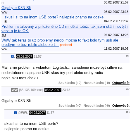
03.02.2007 21:57
El
Gigabyte K8N-Sli
03.02.2007 23:18
WW
skusil si to na inom USB porte? najlepsie priamo na doske.
04.02.2007 11:37
El
Profiler instalovaný z priloženého CD mi dělal totéž, tak jsem stáhl novější
verzi a je to OK.
04.02.2007 13:23
JM
WoW tak teraz to uz problemy nerobi mozna to fakt bolo tym usb ale
predtym to tiez robilo alebo ze t…
poslední
11.02.2007 19:03
WW
#1
El
,
03.02.2007
21:57
Mali sme problem s volantom Logitech... zariadenie moze byt citlive na
nedostatocne napajane USB skus iny port alebo druhy radic
napis aku mas dosku
Souhlasím (+0)
Nesouhlasím (-0)
Odpovědět
#2
WW
[85.135.169.xxx],
03.02.2007
23:18
Gigabyte K8N-Sli
Souhlasím (+0)
Nesouhlasím (-0)
Odpovědět
#3
El
@
WW
,
04.02.2007
11:37
skusil si to na inom USB porte?
najlepsie priamo na doske.