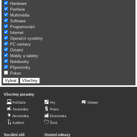
Hardware
Periferie
Multimédia
Software
Programování
Internet
Operační systémy
PC sestavy
Ostatní
Mobily a tablety
Notebooky
Připomínky
Pokec
Všechny poradny
Počítače
Hry
Debaty
Teraristika
Právo
Akvaristika
Ekonomika
Kutilství
Život
Sociální sítě
Ostatní odkazy