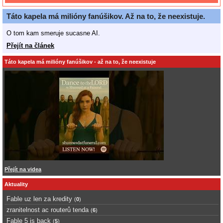
Táto kapela má milióny fanúšikov. Až na to, že neexistuje.
O tom kam smeruje sucasne AI.
Přejít na článek
Táto kapela má milióny fanúšikov - až na to, že neexistuje
Přejít na videa
Aktuality
Fable uz len za kredity
(
0
)
zranitelnost ac routerů tenda
(
6
)
Fable 5 is back
(
5
)