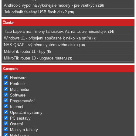
Anthropic vypol najvykonejsie modely - pre vsetkych
(
16
)
Jak odhalit falešný USB flash disk?
(
20
)
Články
Táto kapela má milióny fanúšikov. Až na to, že neexistuje.
(
14
)
Windows 11 - připojení současně k několika sítím
(
7
)
NAS QNAP - výměna systémového disku
(
10
)
MikroTik router 11 - tipy
(
5
)
MikroTik router 10 - upgrade routeru
(
3
)
Kategorie
Hardware
Periferie
Multimédia
Software
Programování
Internet
Operační systémy
PC sestavy
Ostatní
Mobily a tablety
Notebooky