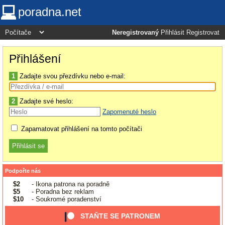
poradna.net
Neregistrovaný
Přihlásit
Registrovat
Přihlášení
1
Zadajte svou přezdívku nebo e-mail:
2
Zadajte své heslo:
Zapomenuté heslo
Zapamatovat přihlášení na tomto počítači
Podpořte nás
$2
- Ikona patrona na poradně
$5
- Poradna bez reklam
$10
- Soukromé poradenství
STAŇTE SE PATRONEM