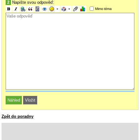
2
Napište svou odpověď:
Mimo téma
Zpět do poradny