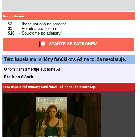
Podpořte nás
$2
- Ikona patrona na poradně
$5
- Poradna bez reklam
$10
- Soukromé poradenství
STAŇTE SE PATRONEM
Táto kapela má milióny fanúšikov. Až na to, že neexistuje.
O tom kam smeruje sucasne AI.
Přejít na článek
Táto kapela má milióny fanúšikov - až na to, že neexistuje