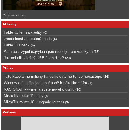
Přejít na videa
Aktuality
Fable uz len za kredity
(
0
)
zranitelnost ac routerů tenda
(
6
)
Fable 5 is back
(
5
)
Anthropic vypol najvykonejsie modely - pre vsetkych
(
16
)
Jak odhalit falešný USB flash disk?
(
20
)
Články
Táto kapela má milióny fanúšikov. Až na to, že neexistuje.
(
14
)
Windows 11 - připojení současně k několika sítím
(
7
)
NAS QNAP - výměna systémového disku
(
10
)
MikroTik router 11 - tipy
(
5
)
MikroTik router 10 - upgrade routeru
(
3
)
Reklama