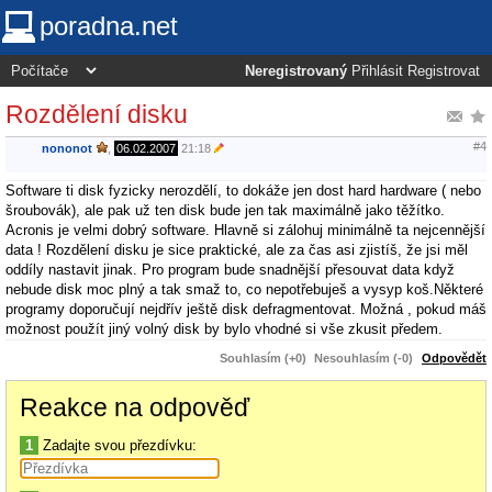
poradna.net
Neregistrovaný
Přihlásit
Registrovat
Rozdělení disku
#4
nononot
,
06.02.2007
21:18
Software ti disk fyzicky nerozdělí, to dokáže jen dost hard hardware ( nebo
šroubovák), ale pak už ten disk bude jen tak maximálně jako těžítko.
Acronis je velmi dobrý software. Hlavně si zálohuj minimálně ta nejcennější
data ! Rozdělení disku je sice praktické, ale za čas asi zjistíš, že jsi měl
oddíly nastavit jinak. Pro program bude snadnější přesouvat data když
nebude disk moc plný a tak smaž to, co nepotřebuješ a vysyp koš.Některé
programy doporučují nejdřív ještě disk defragmentovat. Možná , pokud máš
možnost použít jiný volný disk by bylo vhodné si vše zkusit předem.
Souhlasím (+0)
Nesouhlasím (-0)
Odpovědět
Reakce na odpověď
1
Zadajte svou přezdívku: