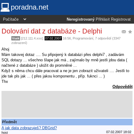
poradna.net
Neregistrovaný
Přihlásit
Registrovat
Dolování dat z databáze - Delphi
Vsek
[212.111.4.xxx],
07.02.2007
16:56
,
Programování
, 7 odpovědí (3347
zobrazení)
Ahoj
Mám takovej dotaz .... Su připojený k databázi přes delphi7 , zadávám
SQL dotazy ... všechno šlape jak má , zajímalo by mně jestli jdou data (
načtené z databáze ) uložit do promněné ...
Když s něma chcu dále pracovat a ne je jen zobrazit uživateli .... Jestli to
jde tak pls jak ... ( přes jakou komponentu , příp. fuknci ... )
Thx
Odpovědět
Předmět
A jak data zobrazuješ? DBGrid?
07.02.2007 18:02
host