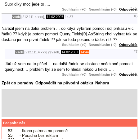
Supr diky moc jede to ....
Souhlasím (+0)
Nesouhlasím (-0)
Odpovědět
#6
vsek
[212.111.4.xxx],
14.02.2007
14:37
Narazil jsem na další problém ... co když vybírám pomocí sql příkazu víc
řádků ?? když je potom pomocí Query.Fields[0].AsString chci vybrat tak se
dostanu jen na první řádek ?? jak se teda posunu o řádek níž ??
Souhlasím (+0)
Nesouhlasím (-0)
Odpovědět
#7
vsek
[212.111.4.xxx]
@
vsek
,
14.02.2007
14:44
Jůů už sem na to přišel ... na další řádek se dostane nečekaně pomocí
query.next; .. problém byl že sem to hledal někdo u fields ....
Souhlasím (+0)
Nesouhlasím (-0)
Odpovědět
Zpět do poradny
Odpovědět na původní otázku
Nahoru
Podpořte nás
$2
- Ikona patrona na poradně
$5
- Poradna bez reklam