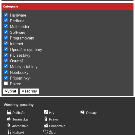
Kategorie
Hardware
Periferie
Multimédia
Software
Programování
Internet
Operační systémy
PC sestavy
Ostatní
Mobily a tablety
Notebooky
Připomínky
Pokec
Všechny poradny
Počítače
Hry
Debaty
Teraristika
Právo
Akvaristika
Ekonomika
Kutilství
Život