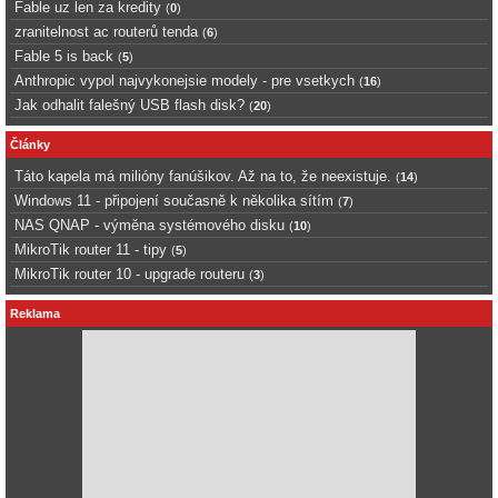
Fable uz len za kredity
(
0
)
zranitelnost ac routerů tenda
(
6
)
Fable 5 is back
(
5
)
Anthropic vypol najvykonejsie modely - pre vsetkych
(
16
)
Jak odhalit falešný USB flash disk?
(
20
)
Články
Táto kapela má milióny fanúšikov. Až na to, že neexistuje.
(
14
)
Windows 11 - připojení současně k několika sítím
(
7
)
NAS QNAP - výměna systémového disku
(
10
)
MikroTik router 11 - tipy
(
5
)
MikroTik router 10 - upgrade routeru
(
3
)
Reklama