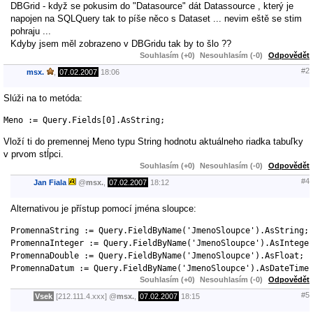
DBGrid - když se pokusim do "Datasource" dát Datassource , který je
napojen na SQLQuery tak to píše něco s Dataset ... nevim eště se stim
pohraju ...
Kdyby jsem měl zobrazeno v DBGridu tak by to šlo ??
Souhlasím (+0)
Nesouhlasím (-0)
Odpovědět
#2
msx.
,
07.02.2007
18:06
Slúži na to metóda:
Vloží ti do premennej Meno typu String hodnotu aktuálneho riadka tabuľky
v prvom stĺpci.
Souhlasím (+0)
Nesouhlasím (-0)
Odpovědět
#4
Jan Fiala
@
msx.
,
07.02.2007
18:12
Alternativou je přístup pomocí jména sloupce:
PromennaString := Query.FieldByName('JmenoSloupce').AsString;

PromennaInteger := Query.FieldByName('JmenoSloupce').AsInteger
PromennaDouble := Query.FieldByName('JmenoSloupce').AsFloat;

PromennaDatum := Query.FieldByName('JmenoSloupce').AsDateTime
Souhlasím (+0)
Nesouhlasím (-0)
Odpovědět
#5
Vsek
[212.111.4.xxx]
@
msx.
,
07.02.2007
18:15