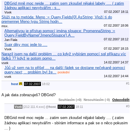
DBGrid mně moc nejde ... zatim sem zkoušel nějaké labely .... ( zatim
žádnou aplikaci nevytvářím - s…
07.02.2007 18:11
Vsek
Slúži na to metóda: Meno := Query.Fields[0].AsString; Vloží ti do
premennej Meno typu String hodn…
07.02.2007 18:06
msx.
Alternativou je přístup pomocí jména sloupce: PromennaString :=
Query.FieldByName('JmenoSloupce').A…
07.02.2007 18:12
Jan Fiala
Supr diky moc jede to ....
07.02.2007 18:15
Vsek
Narazil jsem na další problém ... co když vybírám pomocí sql příkazu víc
řádků ?? když je potom pomo…
14.02.2007 14:37
vsek
Jůů už sem na to přišel ... na další řádek se dostane nečekaně pomocí
query.next; .. problém byl že…
poslední
14.02.2007 14:44
vsek
#1
host
,
07.02.2007
18:02
A jak data zobrazuješ? DBGrid?
Souhlasím (+0)
Nesouhlasím (-0)
Odpovědět
#3
Vsek
[212.111.4.xxx]
@
host
,
07.02.2007
18:11
DBGrid mně moc nejde ... zatim sem zkoušel nějaké labely .... ( zatim
žádnou aplikaci nevytvářím - sbírám informace a pak se o něco pokusim
... )