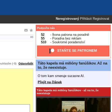
Neregistrovaný
Přihlásit
Registrovat
Podpořte nás
$2
- Ikona patrona na poradně
#8
$5
- Poradna bez reklam
$10
- Soukromé poradenství
STAŇTE SE PATRONEM
Táto kapela má milióny fanúšikov. Až na
uhlasím (-0)
Odpovědět
to, že neexistuje.
O tom kam smeruje sucasne AI.
Přejít na článek
Táto kapela má milióny fanúšikov - až na to, že
neexistuje