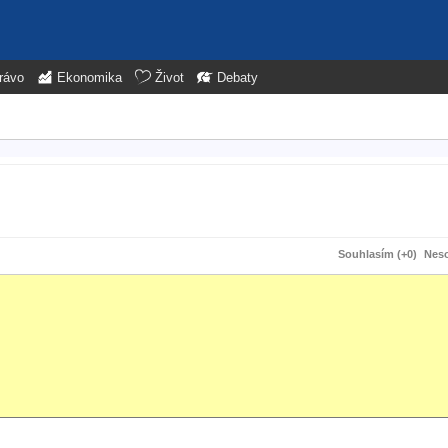
rávo
Ekonomika
Život
Debaty
Souhlasím (+0)
Neso