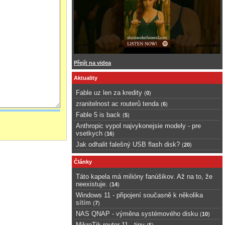
Přejít na videa
Aktuality
Fable uz len za kredity
(
0
)
zranitelnost ac routerů tenda
(
6
)
Fable 5 is back
(
5
)
Anthropic vypol najvykonejsie modely - pre
vsetkych
(
16
)
Jak odhalit falešný USB flash disk?
(
20
)
Články
Táto kapela má milióny fanúšikov. Až na to, že
neexistuje.
(
14
)
Windows 11 - připojení současně k několika
sítím
(
7
)
NAS QNAP - výměna systémového disku
(
10
)
MikroTik router 11 - tipy
(
5
)