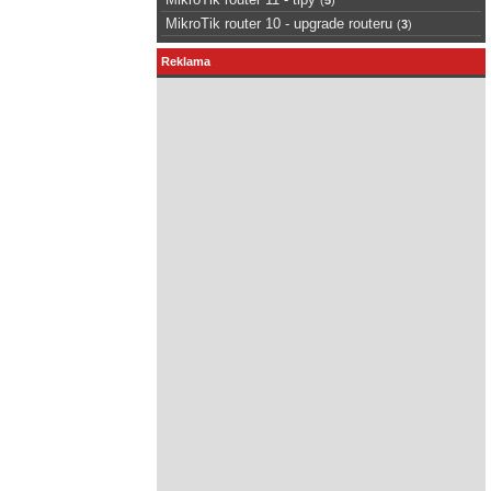
MikroTik router 10 - upgrade routeru
(
3
)
Reklama