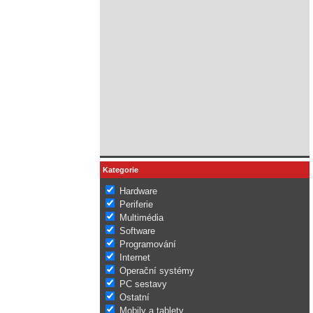
Kategorie
Hardware
Periferie
Multimédia
Software
Programování
Internet
Operační systémy
PC sestavy
Ostatní
Mobily a tablety