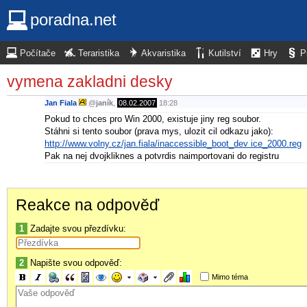
poradna.net
Počítače
Teraristika
Akvaristika
Kutilství
Hry
P
vymena zakladni desky
Jan Fiala
@
janík
,
08.02.2007
18:28
Pokud to chces pro Win 2000, existuje jiny reg soubor.
Stáhni si tento soubor (prava mys, ulozit cil odkazu jako):
http://www.volny.cz/jan.fiala/inaccessible_boot_dev ice_2000.reg
Pak na nej dvojkliknes a potvrdis naimportovani do registru
Reakce na odpověď
1
Zadajte svou přezdívku:
2
Napište svou odpověď:
Mimo téma