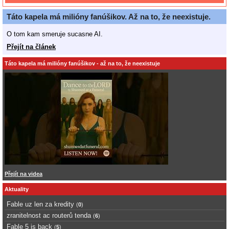
Táto kapela má milióny fanúšikov. Až na to, že neexistuje.
O tom kam smeruje sucasne AI.
Přejít na článek
Táto kapela má milióny fanúšikov - až na to, že neexistuje
Přejít na videa
Aktuality
Fable uz len za kredity
(
0
)
zranitelnost ac routerů tenda
(
6
)
Fable 5 is back
(
5
)