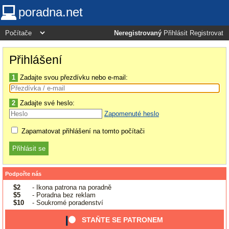
poradna.net
Neregistrovaný
Přihlásit
Registrovat
Přihlášení
1
Zadajte svou přezdívku nebo e-mail:
2
Zadajte své heslo:
Zapomenuté heslo
Zapamatovat přihlášení na tomto počítači
Podpořte nás
$2
- Ikona patrona na poradně
$5
- Poradna bez reklam
$10
- Soukromé poradenství
STAŇTE SE PATRONEM