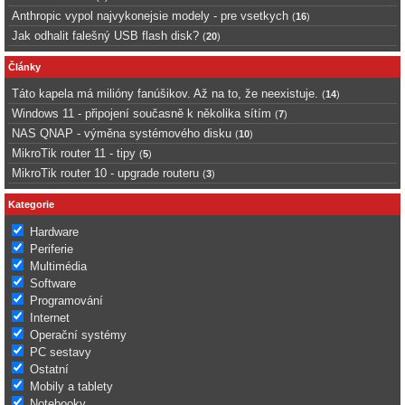
Anthropic vypol najvykonejsie modely - pre vsetkych
(
16
)
Jak odhalit falešný USB flash disk?
(
20
)
Články
Táto kapela má milióny fanúšikov. Až na to, že neexistuje.
(
14
)
Windows 11 - připojení současně k několika sítím
(
7
)
NAS QNAP - výměna systémového disku
(
10
)
MikroTik router 11 - tipy
(
5
)
MikroTik router 10 - upgrade routeru
(
3
)
Kategorie
Hardware
Periferie
Multimédia
Software
Programování
Internet
Operační systémy
PC sestavy
Ostatní
Mobily a tablety
Notebooky