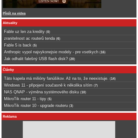
Přejít na videa
Aktuality
Fable uz len za kredity
(
0
)
zranitelnost ac routerů tenda
(
6
)
Fable 5 is back
(
5
)
Anthropic vypol najvykonejsie modely - pre vsetkych
(
16
)
Jak odhalit falešný USB flash disk?
(
20
)
Články
Táto kapela má milióny fanúšikov. Až na to, že neexistuje.
(
14
)
Windows 11 - připojení současně k několika sítím
(
7
)
NAS QNAP - výměna systémového disku
(
10
)
MikroTik router 11 - tipy
(
5
)
MikroTik router 10 - upgrade routeru
(
3
)
Reklama