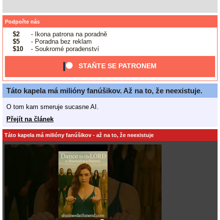
Podpořte nás
$2
- Ikona patrona na poradně
$5
- Poradna bez reklam
$10
- Soukromé poradenství
STAŇTE SE PATRONEM
Táto kapela má milióny fanúšikov. Až na to, že neexistuje.
O tom kam smeruje sucasne AI.
Přejít na článek
Táto kapela má milióny fanúšikov - až na to, že neexistuje