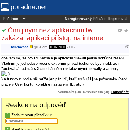
poradna.net
Neregistrovaný
Přihlásit
Registrovat
Čím jiným než aplikačním fw
zakázat aplikaci přístup na internet
#7
touchwood
@
L-Core
,
10.02.2007
21:06
obávám se, že pro lidi neznalé je aplikační firewall jediné schůdné řešení.
Vladimír je jednoduše řečeno extrémní případ (dokonce bych řekl, že i
"protiváha" jedinců s 3 simultánně nainstalovanými firewally a antiviry
) a fungovat podle něj může jen pár lidí, kteří splňují i jiné požadavky (např.
práce v User kontu, korektně nastavený IE, atp.)
Souhlasím (+0)
Nesouhlasím (-0)
Odpovědět
Reakce na odpověď
1
Zadajte svou přezdívku:
2
Napište svou odpověď: