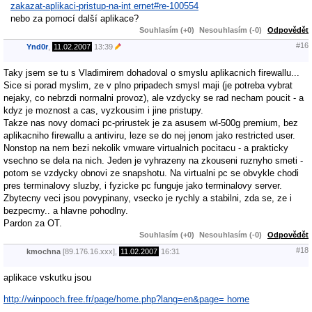
zakazat-aplikaci-pristup-na-int ernet#re-100554
nebo za pomocí další aplikace?
Souhlasím (+0)
Nesouhlasím (-0)
Odpovědět
#16
Ynd0r
,
11.02.2007
13:39
Taky jsem se tu s Vladimirem dohadoval o smyslu aplikacnich firewallu...
Sice si porad myslim, ze v plno pripadech smysl maji (je potreba vybrat
nejaky, co nebrzdi normalni provoz), ale vzdycky se rad necham poucit - a
kdyz je moznost a cas, vyzkousim i jine pristupy.
Takze nas novy domaci pc-prirustek je za asusem wl-500g premium, bez
aplikacniho firewallu a antiviru, leze se do nej jenom jako restricted user.
Nonstop na nem bezi nekolik vmware virtualnich pocitacu - a prakticky
vsechno se dela na nich. Jeden je vyhrazeny na zkouseni ruznyho smeti -
potom se vzdycky obnovi ze snapshotu. Na virtualni pc se obvykle chodi
pres terminalovy sluzby, i fyzicke pc funguje jako terminalovy server.
Zbytecny veci jsou povypinany, vsecko je rychly a stabilni, zda se, ze i
bezpecmy.. a hlavne pohodlny.
Pardon za OT.
Souhlasím (+0)
Nesouhlasím (-0)
Odpovědět
#18
kmochna
[89.176.16.xxx],
11.02.2007
16:31
aplikace vskutku jsou
http://winpooch.free.fr/page/home.php?lang=en&page= home