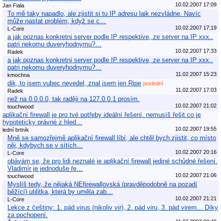
10.02.2007 17:09
Jan Fiala
To mě taky napadlo, ale zjistit si tu IP adresu laik nezvládne. Navíc
může nastat problém, když se c…
10.02.2007 17:19
L-Core
a jak poznas konkretni server podle IP respektive, ze server na IP xxx..
patri nekomu duveryhodnymu?…
10.02.2007 17:33
Radek
a jak poznas konkretni server podle IP respektive, ze server na IP xxx..
patri nekomu duveryhodnymu?…
11.02.2007 15:23
kmochna
dik, to jsem vubec nevedel, znal jsem jen Ripe
poslední
11.02.2007 17:03
Radek
než na 0.0.0.0, tak raději na 127.0.0.1 prosím.
10.02.2007 21:02
touchwood
aplikační firewall je pro tvé potřeby ideální řešení. nemusíš řešit co je
hypoteticky právné z hled…
10.02.2007 19:55
lední brtník
Mně se samozřejmě aplikační firewall líbí, ale chtěl bych zjistit, co místo
něj, kdybych se v sítích…
10.02.2007 20:16
L-Core
obávám se, že pro lidi neznalé je aplikační firewall jediné schůdné řešení.
Vladimír je jednoduše ře…
10.02.2007 21:06
touchwood
Myslíš tedy, že nějaká NEfirewallovská (pravděpodobně na pozadí
běžící) utilitka, která by uměla zab…
10.02.2007 21:21
L-Core
Lekce z češtiny: 1. pád virus (nikoliv vir), 2. pád viru, 3. pád virem... Díky
za pochopení.