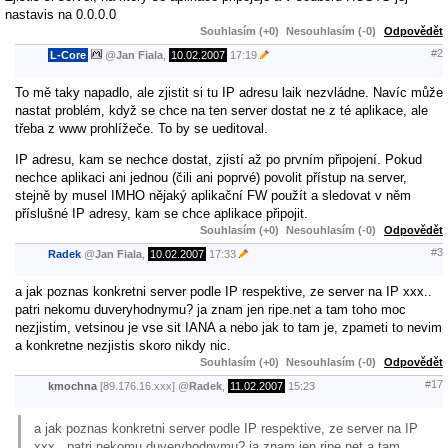
nastavis na 0.0.0.0
Souhlasím (+0)
Nesouhlasím (-0)
Odpovědět
#2
L-Core
@
Jan Fiala
,
10.02.2007
17:19
To mě taky napadlo, ale zjistit si tu IP adresu laik nezvládne. Navíc může
nastat problém, když se chce na ten server dostat ne z té aplikace, ale
třeba z www prohlížeče. To by se ueditoval.
IP adresu, kam se nechce dostat, zjistí až po prvním připojení. Pokud
nechce aplikaci ani jednou (čili ani poprvé) povolit přístup na server,
stejně by musel IMHO nějaký aplikační FW použít a sledovat v něm
příslušné IP adresy, kam se chce aplikace připojit.
Souhlasím (+0)
Nesouhlasím (-0)
Odpovědět
#3
Radek
@
Jan Fiala
,
10.02.2007
17:33
a jak poznas konkretni server podle IP respektive, ze server na IP xxx..
patri nekomu duveryhodnymu? ja znam jen ripe.net a tam toho moc
nezjistim, vetsinou je vse sit IANA a nebo jak to tam je, zpameti to nevim
a konkretne nezjistis skoro nikdy nic.
Souhlasím (+0)
Nesouhlasím (-0)
Odpovědět
#17
kmochna
[89.176.16.xxx]
@
Radek
,
11.02.2007
15:23
a jak poznas konkretni server podle IP respektive, ze server na IP
xxx.. patri nekomu duveryhodnymu? ja znam jen ripe.net a tam