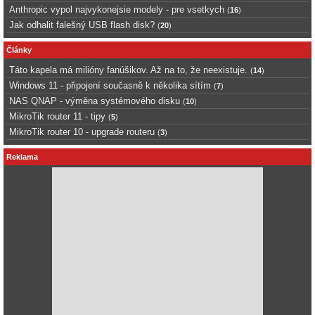
Anthropic vypol najvykonejsie modely - pre vsetkych
(
16
)
Jak odhalit falešný USB flash disk?
(
20
)
Články
Táto kapela má milióny fanúšikov. Až na to, že neexistuje.
(
14
)
Windows 11 - připojení současně k několika sítím
(
7
)
NAS QNAP - výměna systémového disku
(
10
)
MikroTik router 11 - tipy
(
5
)
MikroTik router 10 - upgrade routeru
(
3
)
Reklama