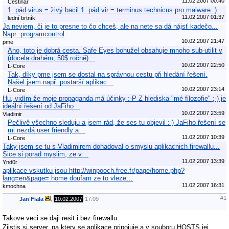
11.02.2007 00:40
Češtinář
1. pád virus = živý bacil 1. pád vir = terminus technicus pro malware :)
11.02.2007 01:37
lední brtník
Ja neviem, či je to presne to čo chceš, ale na nete sa dá nájsť kadečo...
Napr: programcontrol
10.02.2007 21:47
pme
Ano, toto je dobrá cesta. Safe Eyes bohužel obsahuje mnoho sub-utilit v
(docela drahém, 50$ ročně)…
10.02.2007 22:50
L-Core
Tak, díky pme jsem se dostal na správnou cestu při hledání řešení.
Našel jsem např. postarší aplikac…
10.02.2007 23:14
L-Core
Hu, vidím že moje propaganda má účinky :-P Z hlediska "mé filozofie" ;-) je
ideální řešení od JaFiho…
10.02.2007 23:59
Vladimir
Pečlivě všechno sleduju a jsem rád, že ses tu objevil :-) JaFiho řešení se
mi nezdá user friendly a…
11.02.2007 10:39
L-Core
Taky jsem se tu s Vladimirem dohadoval o smyslu aplikacnich firewallu...
Sice si porad myslim, ze v…
11.02.2007 13:39
Ynd0r
aplikace vskutku jsou http://winpooch.free.fr/page/home.php?
lang=en&page= home doufam ze to vleze…
11.02.2007 16:31
kmochna
#1
Jan Fiala
,
10.02.2007
17:09
Takove veci se daji resit i bez firewallu.
Zjistis si server, na ktery se aplikace pripojuje a v souboru HOSTS jej