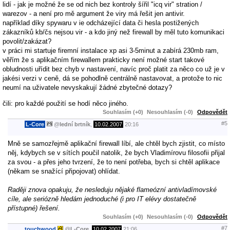
lidí - jak je možné že se od nich bez kontroly šířil "icq vir" stration /
warezov - a není pro mě argument že viry má řešit jen antivir.
například díky spywaru v ie odcházející data či hesla postižených
zákazníků kb/čs nejsou vir - a kdo jiný než firewall by měl tuto komunikaci
povolit/zakázat?
v práci mi startuje firemní instalace xp asi 3-5minut a zabírá 230mb ram,
věřím že s aplikačním firewallem prakticky není možné start takové
obludnosti uřídit bez chyb v nastavení, navíc proč platit za něco co už je v
jakési verzi v ceně, dá se pohodlně centrálně nastavovat, a protože to nic
neumí na uživatele nevyskakují žádné zbytečné dotazy?
čili: pro každé použití se hodí něco jiného.
Souhlasím (+0)
Nesouhlasím (-0)
Odpovědět
#5
L-Core
@
lední brtník
,
10.02.2007
20:16
Mně se samozřejmě aplikační firewall líbí, ale chtěl bych zjistit, co místo
něj, kdybych se v sítích poučil natolik, že bych Vladimírovu filosofii přijal
za svou - a přes jeho tvrzení, že to není potřeba, bych si chtěl aplikace
(někam se snažící připojovat) ohlídat.
Raději znova opakuju, že nesleduju nějaké flameózní antivladímovské
cíle, ale seriózně hledám jednoduché (i pro IT elévy dostatečně
přístupné) řešení.
Souhlasím (+0)
Nesouhlasím (-0)
Odpovědět
#7
touchwood
@
L-Core
,
10.02.2007
21:06