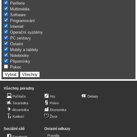
Periferie
Multimédia
Software
Programování
Internet
Operační systémy
PC sestavy
Ostatní
Mobily a tablety
Notebooky
Připomínky
Pokec
Všechny poradny
Počítače
Hry
Debaty
Teraristika
Právo
Akvaristika
Ekonomika
Kutilství
Život
Sociální sítě
Ostatní odkazy
Pravidla
Facebook