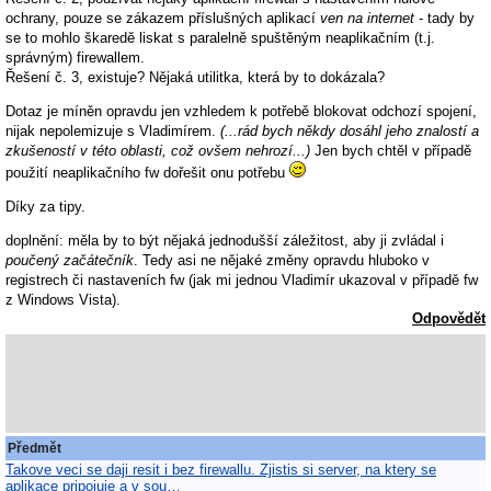
ochrany, pouze se zákazem příslušných aplikací
ven na internet
- tady by
se to mohlo škaredě liskat s paralelně spuštěným neaplikačním (t.j.
správným) firewallem.
Řešení č. 3, existuje? Nějaká utilitka, která by to dokázala?
Dotaz je míněn opravdu jen vzhledem k potřebě blokovat odchozí spojení,
nijak nepolemizuje s Vladimírem.
(...rád bych někdy dosáhl jeho znalostí a
zkušeností v této oblasti, což ovšem nehrozí...)
Jen bych chtěl v případě
použití neaplikačního fw dořešit onu potřebu
Díky za tipy.
doplnění: měla by to být nějaká jednodušší záležitost, aby ji zvládal i
poučený začátečník
. Tedy asi ne nějaké změny opravdu hluboko v
registrech či nastaveních fw (jak mi jednou Vladimír ukazoval v případě fw
z Windows Vista).
Odpovědět
Předmět
Takove veci se daji resit i bez firewallu. Zjistis si server, na ktery se
aplikace pripojuje a v sou…