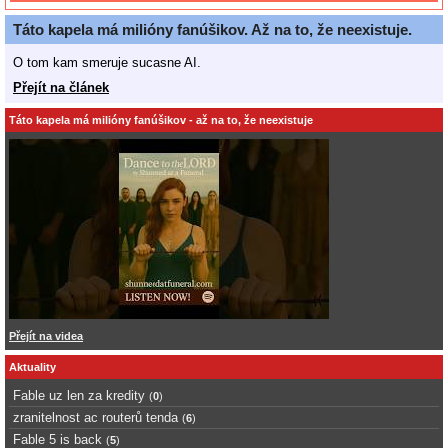
Táto kapela má milióny fanúšikov. Až na to, že neexistuje.
O tom kam smeruje sucasne AI.
Přejít na článek
Táto kapela má milióny fanúšikov - až na to, že neexistuje
Přejít na videa
Aktuality
Fable uz len za kredity
(
0
)
zranitelnost ac routerů tenda
(
6
)
Fable 5 is back
(
5
)