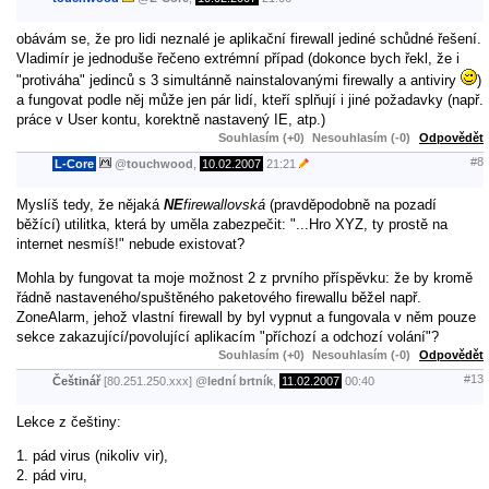
obávám se, že pro lidi neznalé je aplikační firewall jediné schůdné řešení.
Vladimír je jednoduše řečeno extrémní případ (dokonce bych řekl, že i
"protiváha" jedinců s 3 simultánně nainstalovanými firewally a antiviry
)
a fungovat podle něj může jen pár lidí, kteří splňují i jiné požadavky (např.
práce v User kontu, korektně nastavený IE, atp.)
Souhlasím (+0)
Nesouhlasím (-0)
Odpovědět
#8
L-Core
@
touchwood
,
10.02.2007
21:21
Myslíš tedy, že nějaká
NE
firewallovská
(pravděpodobně na pozadí
běžící) utilitka, která by uměla zabezpečit: "...Hro XYZ, ty prostě na
internet nesmíš!" nebude existovat?
Mohla by fungovat ta moje možnost 2 z prvního příspěvku: že by kromě
řádně nastaveného/spuštěného paketového firewallu běžel např.
ZoneAlarm, jehož vlastní firewall by byl vypnut a fungovala v něm pouze
sekce zakazující/povolující aplikacím "příchozí a odchozí volání"?
Souhlasím (+0)
Nesouhlasím (-0)
Odpovědět
#13
Češtinář
[80.251.250.xxx]
@
lední brtník
,
11.02.2007
00:40
Lekce z češtiny:
1. pád virus (nikoliv vir),
2. pád viru,