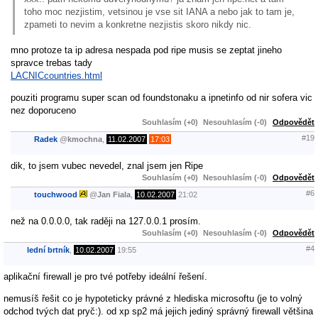
toho moc nezjistim, vetsinou je vse sit IANA a nebo jak to tam je,
zpameti to nevim a konkretne nezjistis skoro nikdy nic.
mno protoze ta ip adresa nespada pod ripe musis se zeptat jineho
spravce trebas tady
LACNICcountries.html
pouziti programu super scan od foundstonaku a ipnetinfo od nir sofera vic
nez doporuceno
Souhlasím (+0)
Nesouhlasím (-0)
Odpovědět
#19
Radek
@
kmochna
,
11.02.2007
17:03
dik, to jsem vubec nevedel, znal jsem jen Ripe
Souhlasím (+0)
Nesouhlasím (-0)
Odpovědět
#6
touchwood
@
Jan Fiala
,
10.02.2007
21:02
než na 0.0.0.0, tak raději na 127.0.0.1 prosím.
Souhlasím (+0)
Nesouhlasím (-0)
Odpovědět
#4
lední brtník
,
10.02.2007
19:55
aplikační firewall je pro tvé potřeby ideální řešení.
nemusíš řešit co je hypoteticky právné z hlediska microsoftu (je to volný
odchod tvých dat pryč:). od xp sp2 má jejich jediný správný firewall většina