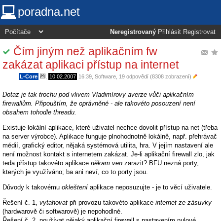
poradna.net
Neregistrovaný
Přihlásit
Registrovat
Čím jiným než aplikačním fw
zakázat aplikaci přístup na internet
L-Core
,
10.02.2007
16:39
,
Software
, 19 odpovědí (8308 zobrazení)
Dotaz je tak trochu pod vlivem Vladimírovy averze vůči aplikačním
firewallům. Připouštím, že oprávněné - ale takovéto posouzení není
obsahem tohodle threadu.
Existuje lokální aplikace, které uživatel nechce dovolit přístup na net (třeba
na server výrobce). Aplikace funguje plnohodnotně lokálně, např. přehrávač
médií, grafický editor, nějaká systémová utilita, hra. V jejím nastavení ale
není možnost kontakt s internetem zakázat. Je-li aplikační firewall zlo, jak
teda přístup takovéto aplikace
někam ven
zarazit? BFU nezná porty,
kterých je využíváno; ba ani neví, co to porty jsou.
Důvody k takovému
okleštení
aplikace neposuzujte - je to věcí uživatele.
Řešení č. 1,
vytahovat
při provozu takovéto aplikace
internet ze zásuvky
(hardwarově či softwarově) je nepohodlné.
Řešení č. 2, používat nějaký aplikační firewall s nastavením nulové