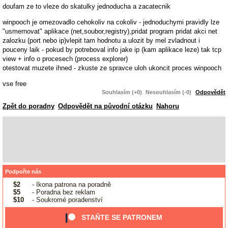
doufam ze to vleze do skatulky jednoducha a zacatecnik
winpooch je omezovadlo cehokoliv na cokoliv - jednoduchymi pravidly lze
"usmernovat" aplikace (net,soubor,registry),pridat program pridat akci net
zalozku (port nebo ip)vlepit tam hodnotu a ulozit by mel zvladnout i
pouceny laik - pokud by potreboval info jake ip (kam aplikace leze) tak tcp
view + info o procesech (process explorer)
otestovat muzete ihned - zkuste ze spravce uloh ukoncit proces winpooch
vse free
Souhlasím (+0)
Nesouhlasím (-0)
Odpovědět
Zpět do poradny
Odpovědět na původní otázku
Nahoru
Podpořte nás
$2
- Ikona patrona na poradně
$5
- Poradna bez reklam
$10
- Soukromé poradenství
STAŇTE SE PATRONEM