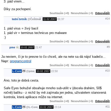
3. pád virem...
Díky za pochopení.
Souhlasím (+0)
Nesouhlasím (-0)
Odpovědět
#14
lední brtník
@
Češtinář
,
11.02.2007
01:37
1. pád virus = živý bacil
1. pád vir = terminus technicus pro malware
:)
Souhlasím (+0)
Nesouhlasím (-0)
Odpovědět
#9
pme
,
10.02.2007
21:47
Ja neviem, či je to presne to čo chceš, ale na nete sa dá nájsť kadečo...
Napr:
programcontrol
Souhlasím (+0)
Nesouhlasím (-0)
Odpovědět
#10
L-Core
@
pme
,
10.02.2007
22:50
Ano, toto je dobrá cesta.
Safe Eyes bohužel obsahuje mnoho sub-utilit v (docela drahém, 50$
ročně) balíku - z nichž by mě zajímala jen jedna, uživatelem stanovená
kontrola, která aplikace může na internet.
Souhlasím (+0)
Nesouhlasím (-0)
Odpovědět
#11
L-Core
@
L-Core
,
10.02.2007
23:14