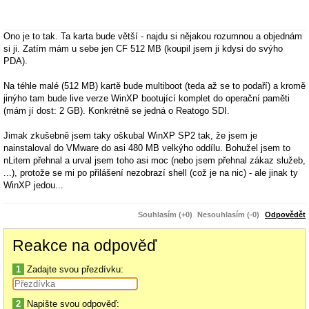
Ono je to tak. Ta karta bude větší - najdu si nějakou rozumnou a objednám
si ji. Zatím mám u sebe jen CF 512 MB (koupil jsem ji kdysi do svýho
PDA).
Na téhle malé (512 MB) kartě bude multiboot (teda až se to podaří) a kromě
jinýho tam bude live verze WinXP bootující komplet do operační paměti
(mám jí dost: 2 GB). Konkrétně se jedná o Reatogo SDI.
Jimak zkušebně jsem taky oškubal WinXP SP2 tak, že jsem je
nainstaloval do VMware do asi 480 MB velkýho oddílu. Bohužel jsem to
nLitem přehnal a urval jsem toho asi moc (nebo jsem přehnal zákaz služeb,
...), protože se mi po přilášení nezobrazí shell (což je na nic) - ale jinak ty
WinXP jedou...
Až budu mít kartu větší, dám si tam možná osekaný WinXP nebo Win XP
Souhlasím (+0)
Nesouhlasím (-0)
Odpovědět
Embedded.
Reakce na odpověď
Jo a proč ta CF. No kde o to, že jednak se mi disk přehřívá a já musím mít
chladící podložku a pak, CF si vezme podstatně míň než disk, tj. pokud
1
Zadajte svou přezdívku:
pojedu na aku, počítám že ušetřím. Taky si pak můžu vzít moťas do
postele a neuvařím ho.
Stačí?
2
Napište svou odpověď: