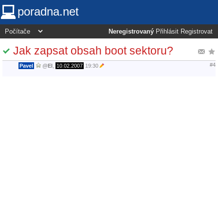
poradna.net
Neregistrovaný
Přihlásit
Registrovat
Jak zapsat obsah boot sektoru?
#4
Pavel
@
El
,
10.02.2007
19:30