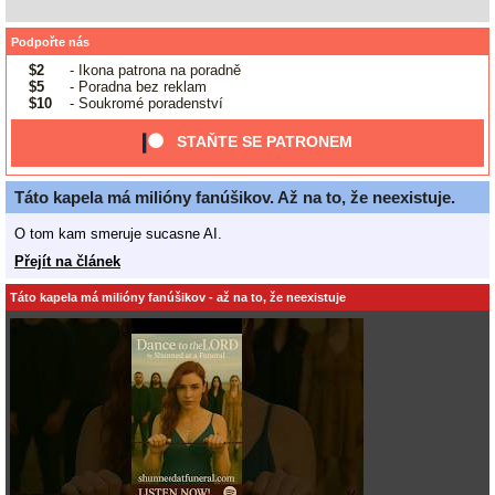
Podpořte nás
$2
- Ikona patrona na poradně
$5
- Poradna bez reklam
$10
- Soukromé poradenství
STAŇTE SE PATRONEM
Táto kapela má milióny fanúšikov. Až na to, že neexistuje.
O tom kam smeruje sucasne AI.
Přejít na článek
Táto kapela má milióny fanúšikov - až na to, že neexistuje