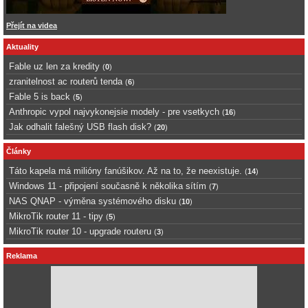
Přejít na videa
Aktuality
Fable uz len za kredity
(
0
)
zranitelnost ac routerů tenda
(
6
)
Fable 5 is back
(
5
)
Anthropic vypol najvykonejsie modely - pre vsetkych
(
16
)
Jak odhalit falešný USB flash disk?
(
20
)
Články
Táto kapela má milióny fanúšikov. Až na to, že neexistuje.
(
14
)
Windows 11 - připojení současně k několika sítím
(
7
)
NAS QNAP - výměna systémového disku
(
10
)
MikroTik router 11 - tipy
(
5
)
MikroTik router 10 - upgrade routeru
(
3
)
Reklama