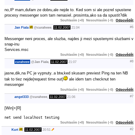
no,IP mam,dufam ze dobru,ale nejde to. Ked som si ale pozrel spustene
procesy messenger som tam nenasiel..prosimta,ako sa da spustit?dik
Souhlasím (+0)
Nesouhlasím (-0)
Odpovědět
#6
Jan Fiala
@
curaheee
,
11.02.2007
21:04
Messenger neni proces, ale sluzba, najdes ji mezi spustenymi sluzbami v
snap-inu
Services.msc
Souhlasím (+0)
Nesouhlasím (-0)
Odpovědět
#8
curaheee
@
Jan Fiala
,
11.02.2007
21:07
jasne,dik,na PC je vypnuty..a btw,ked skusam previest Ping na ten NB
tak to tiez nejde(request time out)
ale idem tam checknut ten
messenger
Souhlasím (+0)
Nesouhlasím (-0)
Odpovědět
#7
angel333
@
curaheee
,
11.02.2007
21:06
[Win]+[R]
net send localhost testing
Souhlasím (+0)
Nesouhlasím (-0)
Odpovědět
#2
Kurt
,
11.02.2007
20:51