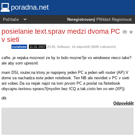
poradna.net
Neregistrovaný
Přihlásit
Registrovat
posielanie text.sprav medzi dvoma PC
v sieti
curaheee
,
11.02.2007
20:45
,
Software
, 16 odpovědí (8680 zobrazení)
cafte..je nejaka moznost ze by to bolo mozne?je vo windowse nieco take?
ale aby som upresnil:
mam DSL router,na ktory je napojeny jeden PC a jeden wifi router (AP).V
dome sa nachadza este jeden notebook. Ten NB ale nevidiet v PC v sieti
ani vobec.Da sa nejak najst na tom prvom PC a poslat na Notebook
obycajnu textovu spravu?(myslim bez ICQ a tak,cisto len vo win (XP))
dik
Odpovědět