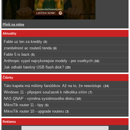
Přejít na videa
Aktuality
Fable uz len za kredity
(
0
)
zranitelnost ac routerů tenda
(
6
)
Fable 5 is back
(
5
)
Anthropic vypol najvykonejsie modely - pre vsetkych
(
16
)
Jak odhalit falešný USB flash disk?
(
20
)
Články
Táto kapela má milióny fanúšikov. Až na to, že neexistuje.
(
14
)
Windows 11 - připojení současně k několika sítím
(
7
)
NAS QNAP - výměna systémového disku
(
10
)
MikroTik router 11 - tipy
(
5
)
MikroTik router 10 - upgrade routeru
(
3
)
Reklama