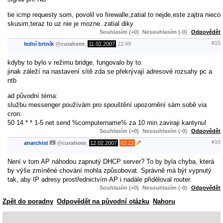
tie icmp requesty som, povolil vo firewalle,zatial to nejde,este zajtra nieco
skusim,teraz to uz nie je mozne..zatial diky
Souhlasím (+0)
Nesouhlasím (-0)
Odpovědět
#15
lední brtník
@
curaheee
,
11.02.2007
22:49
kdyby to bylo v režimu bridge, fungovalo by to.
jinak záleží na nastavení sítě zda se překrývají adresové rozsahy pc a
ntb
ad původní téma:
službu messenger používám pro spouštění upozornění sám sobě via
cron:
50 14 * * 1-5 net send %computername% za 10 min zaviraji kantynu!
Souhlasím (+0)
Nesouhlasím (-0)
Odpovědět
#16
anarchist
@
curaheee
,
12.02.2007
03:22
Není v tom AP náhodou zapnutý DHCP server? To by byla chyba, která
by výše zmíněné chování mohla způsobovat. Správně má být vypnutý
tak, aby IP adresy prostřednictvím AP i nadále přiděloval router.
Souhlasím (+0)
Nesouhlasím (-0)
Odpovědět
Zpět do poradny
Odpovědět na původní otázku
Nahoru