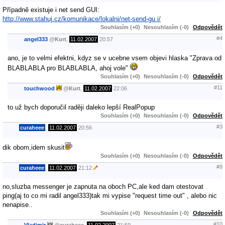
Případně existuje i net send GUI:
http://www.stahuj.cz/komunikace/lokalni/net-send-gu i/
Souhlasím (+0)
Nesouhlasím (-0)
Odpovědět
#4
angel333
@
Kurt
,
11.02.2007
20:57
ano, je to velmi efektni, kdyz se v ucebne vsem objevi hlaska "Zprava od
BLABLABLA pro BLABLABLA, ahoj vole"
Souhlasím (+0)
Nesouhlasím (-0)
Odpovědět
#11
touchwood
@
Kurt
,
11.02.2007
22:06
to už bych doporučil raději daleko lepší RealPopup
Souhlasím (+0)
Nesouhlasím (-0)
Odpovědět
#3
curaheee
,
11.02.2007
20:56
dik obom,idem skusit
Souhlasím (+0)
Nesouhlasím (-0)
Odpovědět
#9
curaheee
,
11.02.2007
21:12
no,sluzba messenger je zapnuta na oboch PC,ale ked dam otestovat
ping(aj to co mi radil angel333)tak mi vypise "request time out" , alebo nic
nenapise..
Souhlasím (+0)
Nesouhlasím (-0)
Odpovědět
#10