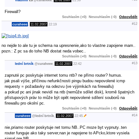
Vladimir
@
curaheee
,
11.02.2007
21:59
Firewall?
Souhlasím (+0)
Nesouhlasím (-0)
Odpovědět
#12
curaheee
,
11.02.2007
22:19
no nejde to ale tu je schema na upresnenie,ako to vlastne zapojene mam..
pozn.: Z pc sa do toho NB dostat neda vobec..
Souhlasím (+0)
Nesouhlasím (-0)
Odpovědět
#13
lední brtník
@
curaheee
,
11.02.2007
22:42
zapnuté pc poskytuje internet tomu ntb? ne přímo router? humus.
jak psali výše, příčinou nefunkčnosti pingu budou nepovolené icmp
requesty = požadavky na odezvu (ve výjimkách na firewallu)
a pokud pc ani jinak nevidí na ntb (nemůže sdílet disk), kromě špatných
přístupových práv to může být opět nepovolené sdílení souborů na
firewallu pro okolní pc.
Souhlasím (+0)
Nesouhlasím (-0)
Odpovědět
#14
curaheee
@
lední brtník
,
11.02.2007
22:45
nie,priamo router poskytuje net tomu NB..PC moze byt vypnuty..ten
router funguje ako taky server,nan je napojene to APcko,ktore vysiela
signal pre NB