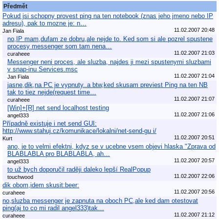
Předmět
Pokud jsi schopny provest ping na ten notebook (znas jeho jmeno nebo IP
adresu), pak to mozne je: n…
11.02.2007 20:48
Jan Fiala
no,IP mam,dufam ze dobru,ale nejde to. Ked som si ale pozrel spustene
procesy messenger som tam nena…
11.02.2007 21:03
curaheee
Messenger neni proces, ale sluzba, najdes ji mezi spustenymi sluzbami
v snap-inu Services.msc
11.02.2007 21:04
Jan Fiala
jasne,dik,na PC je vypnuty..a btw,ked skusam previest Ping na ten NB
tak to tiez nejde(request time…
11.02.2007 21:07
curaheee
[Win]+[R] net send localhost testing
11.02.2007 21:06
angel333
Případně existuje i net send GUI:
http://www.stahuj.cz/komunikace/lokalni/net-send-gu i/
11.02.2007 20:51
Kurt
ano, je to velmi efektni, kdyz se v ucebne vsem objevi hlaska "Zprava od
BLABLABLA pro BLABLABLA, ah…
11.02.2007 20:57
angel333
to už bych doporučil raději daleko lepší RealPopup
11.02.2007 22:06
touchwood
dik obom,idem skusit:beer:
11.02.2007 20:56
curaheee
no,sluzba messenger je zapnuta na oboch PC,ale ked dam otestovat
ping(aj to co mi radil angel333)tak…
11.02.2007 21:12
curaheee