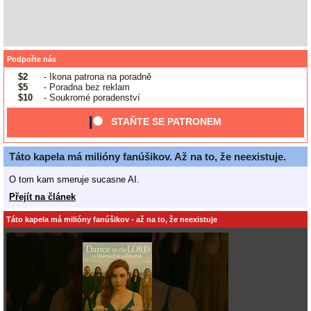
Podpořte nás
$2
- Ikona patrona na poradně
$5
- Poradna bez reklam
$10
- Soukromé poradenství
STAŇTE SE PATRONEM
Táto kapela má milióny fanúšikov. Až na to, že neexistuje.
O tom kam smeruje sucasne AI.
Přejít na článek
Táto kapela má milióny fanúšikov - až na to, že neexistuje