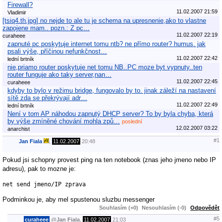
Firewall?
11.02.2007 21:59
Vladimir
[tsiq4.th.jpg] no nejde to ale tu je schema na upresnenie,ako to vlastne
zapojene mam.. pozn.: Z pc…
11.02.2007 22:19
curaheee
zapnuté pc poskytuje internet tomu ntb? ne přímo router? humus. jak
psali výše, příčinou nefunkčnost…
11.02.2007 22:42
lední brtník
nie,priamo router poskytuje net tomu NB..PC moze byt vypnuty..ten
router funguje ako taky server,nan…
11.02.2007 22:45
curaheee
kdyby to bylo v režimu bridge, fungovalo by to. jinak záleží na nastavení
sítě zda se překrývají adr…
11.02.2007 22:49
lední brtník
Není v tom AP náhodou zapnutý DHCP server? To by byla chyba, která
by výše zmíněné chování mohla způ…
poslední
12.02.2007 03:22
anarchist
#1
Jan Fiala
,
11.02.2007
20:48
Pokud jsi schopny provest ping na ten notebook (znas jeho jmeno nebo IP
adresu), pak to mozne je:
net send jmeno/IP zprava
Podminkou je, aby mel spustenou sluzbu messenger
Souhlasím (+0)
Nesouhlasím (-0)
Odpovědět
#5
curaheee
@
Jan Fiala
,
11.02.2007
21:03