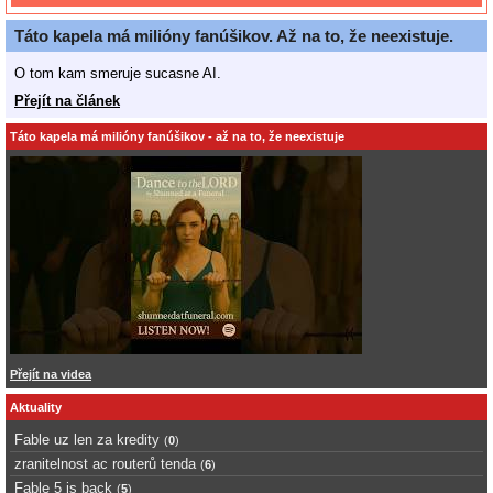
Táto kapela má milióny fanúšikov. Až na to, že neexistuje.
O tom kam smeruje sucasne AI.
Přejít na článek
Táto kapela má milióny fanúšikov - až na to, že neexistuje
Přejít na videa
Aktuality
Fable uz len za kredity
(
0
)
zranitelnost ac routerů tenda
(
6
)
Fable 5 is back
(
5
)