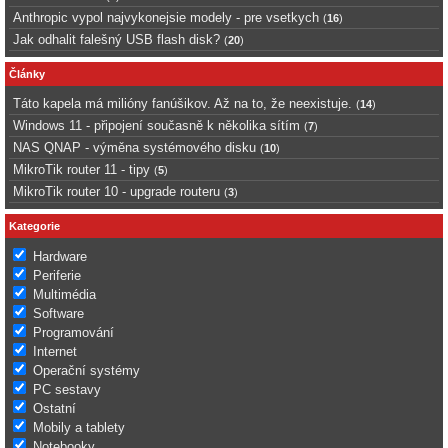
Anthropic vypol najvykonejsie modely - pre vsetkych
(
16
)
Jak odhalit falešný USB flash disk?
(
20
)
Články
Táto kapela má milióny fanúšikov. Až na to, že neexistuje.
(
14
)
Windows 11 - připojení současně k několika sítím
(
7
)
NAS QNAP - výměna systémového disku
(
10
)
MikroTik router 11 - tipy
(
5
)
MikroTik router 10 - upgrade routeru
(
3
)
Kategorie
Hardware
Periferie
Multimédia
Software
Programování
Internet
Operační systémy
PC sestavy
Ostatní
Mobily a tablety
Notebooky