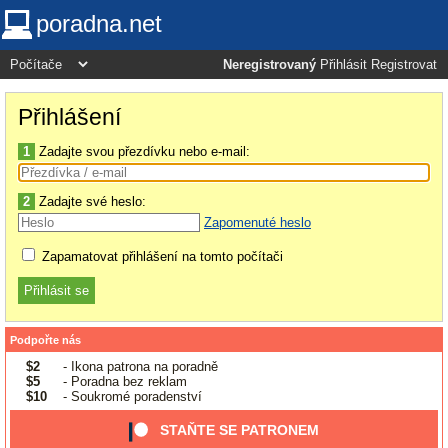
poradna.net
Neregistrovaný
Přihlásit
Registrovat
Přihlášení
1
Zadajte svou přezdívku nebo e-mail:
2
Zadajte své heslo:
Zapomenuté heslo
Zapamatovat přihlášení na tomto počítači
Podpořte nás
$2
- Ikona patrona na poradně
$5
- Poradna bez reklam
$10
- Soukromé poradenství
STAŇTE SE PATRONEM