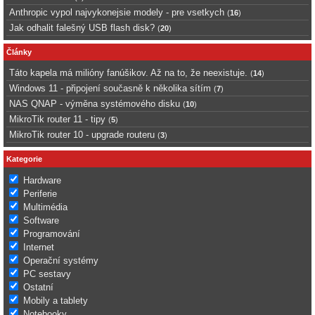
Anthropic vypol najvykonejsie modely - pre vsetkych
(
16
)
Jak odhalit falešný USB flash disk?
(
20
)
Články
Táto kapela má milióny fanúšikov. Až na to, že neexistuje.
(
14
)
Windows 11 - připojení současně k několika sítím
(
7
)
NAS QNAP - výměna systémového disku
(
10
)
MikroTik router 11 - tipy
(
5
)
MikroTik router 10 - upgrade routeru
(
3
)
Kategorie
Hardware
Periferie
Multimédia
Software
Programování
Internet
Operační systémy
PC sestavy
Ostatní
Mobily a tablety
Notebooky