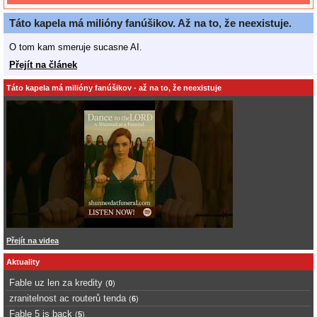
Táto kapela má milióny fanúšikov. Až na to, že neexistuje.
O tom kam smeruje sucasne AI.
Přejít na článek
Táto kapela má milióny fanúšikov - až na to, že neexistuje
Přejít na videa
Aktuality
Fable uz len za kredity
(
0
)
zranitelnost ac routerů tenda
(
6
)
Fable 5 is back
(
5
)