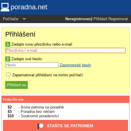
poradna.net
Neregistrovaný
Přihlásit
Registrovat
Přihlášení
1
Zadajte svou přezdívku nebo e-mail:
2
Zadajte své heslo:
Zapomenuté heslo
Zapamatovat přihlášení na tomto počítači
Podpořte nás
$2
- Ikona patrona na poradně
$5
- Poradna bez reklam
$10
- Soukromé poradenství
STAŇTE SE PATRONEM