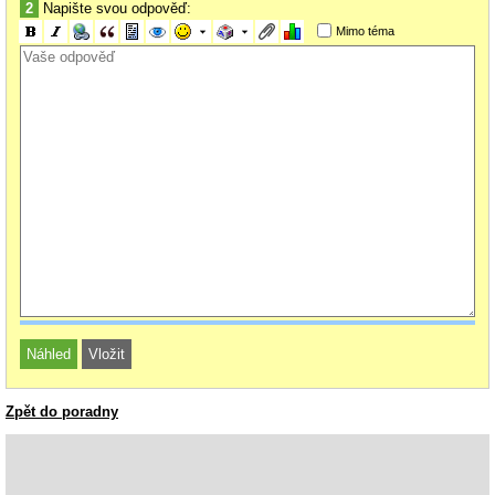
2
Napište svou odpověď:
Mimo téma
Zpět do poradny