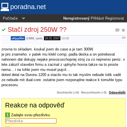
poradna.net
Neregistrovaný
Přihlásit
Registrovat
Stačí zdroj 250W ??
#4
sHpy00n
@
MM_tank
,
18.02.2007
19:08
zrovna to skladam. koukal jsem do case a je tam 300W.
je pro znameho. v patek mu klekl comp; padla deska a on potreboval
nahonem dat dokupy nejake provozuschopnej stroj za co nejmensi peniz. v
lete zalozil stavebni firmu a zacinal z uplnyho hovna takze na to proste
nema... i na tohle jsem mu musel pujcit...
doted delal na Duronu 1200 a stacilo mu to tak myslim nebude tolik vadit
ze nebude mit dual-core. ostatne jsem rozporuplne reakce k tomuhle typu
procesoru.
Souhlasím (+0)
Nesouhlasím (-0)
Odpovědět
Reakce na odpověď
1
Zadajte svou přezdívku: