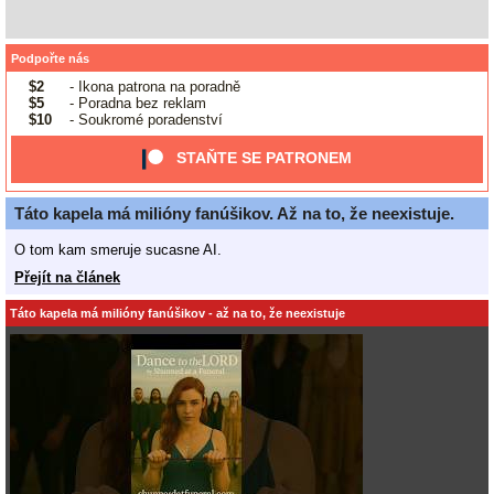
Podpořte nás
$2
- Ikona patrona na poradně
$5
- Poradna bez reklam
$10
- Soukromé poradenství
STAŇTE SE PATRONEM
Táto kapela má milióny fanúšikov. Až na to, že neexistuje.
O tom kam smeruje sucasne AI.
Přejít na článek
Táto kapela má milióny fanúšikov - až na to, že neexistuje