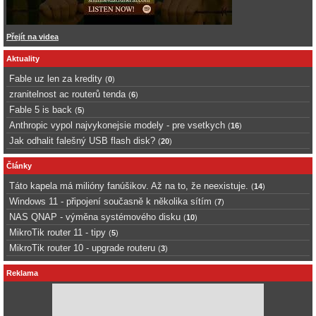
Přejít na videa
Aktuality
Fable uz len za kredity
(
0
)
zranitelnost ac routerů tenda
(
6
)
Fable 5 is back
(
5
)
Anthropic vypol najvykonejsie modely - pre vsetkych
(
16
)
Jak odhalit falešný USB flash disk?
(
20
)
Články
Táto kapela má milióny fanúšikov. Až na to, že neexistuje.
(
14
)
Windows 11 - připojení současně k několika sítím
(
7
)
NAS QNAP - výměna systémového disku
(
10
)
MikroTik router 11 - tipy
(
5
)
MikroTik router 10 - upgrade routeru
(
3
)
Reklama