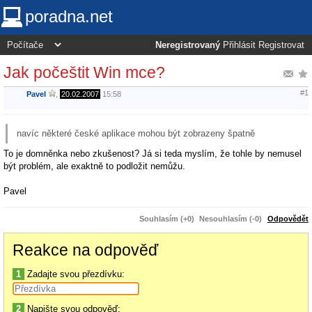
poradna.net
Neregistrovaný
Přihlásit
Registrovat
Jak počeštit Win mce?
#1
Pavel
,
20.02.2007
15:58
navíc některé české aplikace mohou být zobrazeny špatně
To je domněnka nebo zkušenost? Já si teda myslím, že tohle by nemusel
být problém, ale exaktně to podložit nemůžu.
Pavel
Souhlasím (+0)
Nesouhlasím (-0)
Odpovědět
Reakce na odpověď
1
Zadajte svou přezdívku:
2
Napište svou odpověď: