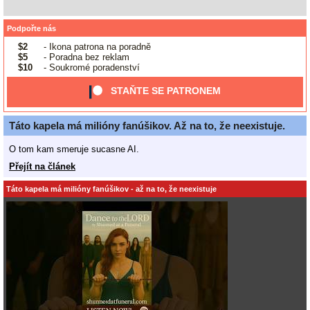
Podpořte nás
$2
- Ikona patrona na poradně
$5
- Poradna bez reklam
$10
- Soukromé poradenství
STAŇTE SE PATRONEM
Táto kapela má milióny fanúšikov. Až na to, že neexistuje.
O tom kam smeruje sucasne AI.
Přejít na článek
Táto kapela má milióny fanúšikov - až na to, že neexistuje