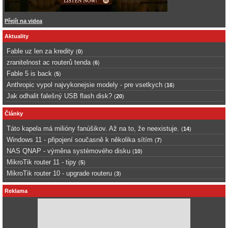
Přejít na videa
Aktuality
Fable uz len za kredity
(
0
)
zranitelnost ac routerů tenda
(
6
)
Fable 5 is back
(
5
)
Anthropic vypol najvykonejsie modely - pre vsetkych
(
16
)
Jak odhalit falešný USB flash disk?
(
20
)
Články
Táto kapela má milióny fanúšikov. Až na to, že neexistuje.
(
14
)
Windows 11 - připojení současně k několika sítím
(
7
)
NAS QNAP - výměna systémového disku
(
10
)
MikroTik router 11 - tipy
(
5
)
MikroTik router 10 - upgrade routeru
(
3
)
Reklama