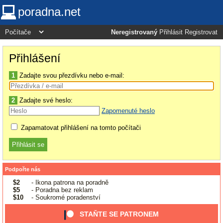
poradna.net
Neregistrovaný
Přihlásit
Registrovat
Přihlášení
1
Zadajte svou přezdívku nebo e-mail:
2
Zadajte své heslo:
Zapomenuté heslo
Zapamatovat přihlášení na tomto počítači
Podpořte nás
$2
- Ikona patrona na poradně
$5
- Poradna bez reklam
$10
- Soukromé poradenství
STAŇTE SE PATRONEM