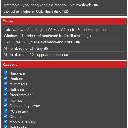
Anthropic vypol najvykonejsie modely - pre vsetkych
(
16
)
Jak odhalit falešný USB flash disk?
(
20
)
Články
Táto kapela má milióny fanúšikov. Až na to, že neexistuje.
(
14
)
Windows 11 - připojení současně k několika sítím
(
7
)
NAS QNAP - výměna systémového disku
(
10
)
MikroTik router 11 - tipy
(
5
)
MikroTik router 10 - upgrade routeru
(
3
)
Kategorie
Hardware
Periferie
Multimédia
Software
Programování
Internet
Operační systémy
PC sestavy
Ostatní
Mobily a tablety
Notebooky