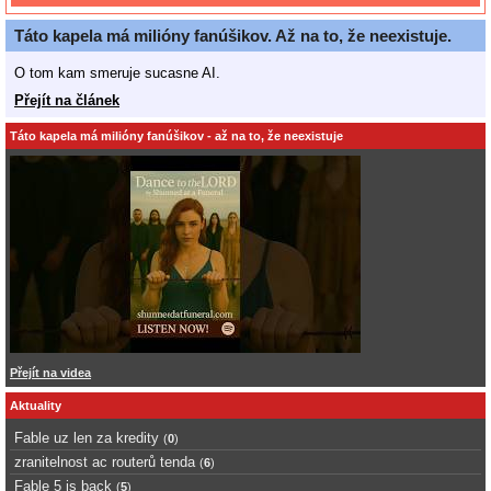
Táto kapela má milióny fanúšikov. Až na to, že neexistuje.
O tom kam smeruje sucasne AI.
Přejít na článek
Táto kapela má milióny fanúšikov - až na to, že neexistuje
Přejít na videa
Aktuality
Fable uz len za kredity
(
0
)
zranitelnost ac routerů tenda
(
6
)
Fable 5 is back
(
5
)