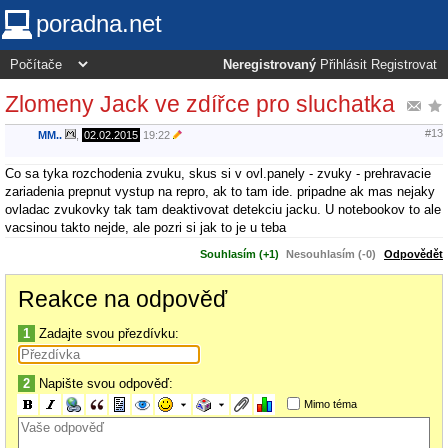
poradna.net
Neregistrovaný
Přihlásit
Registrovat
Zlomeny Jack ve zdířce pro sluchatka
#13
MM..
,
02.02.2015
19:22
Co sa tyka rozchodenia zvuku, skus si v ovl.panely - zvuky - prehravacie
zariadenia prepnut vystup na repro, ak to tam ide. pripadne ak mas nejaky
ovladac zvukovky tak tam deaktivovat detekciu jacku. U notebookov to ale
vacsinou takto nejde, ale pozri si jak to je u teba
Souhlasím (+1)
Nesouhlasím (-0)
Odpovědět
Reakce na odpověď
1
Zadajte svou přezdívku:
2
Napište svou odpověď:
Mimo téma