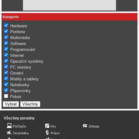
Kategorie
Hardware
Periferie
Multimédia
Software
Programování
Internet
Operační systémy
PC sestavy
Ostatní
Mobily a tablety
Notebooky
Připomínky
Pokec
Všechny poradny
Počítače
Hry
Debaty
Teraristika
Právo