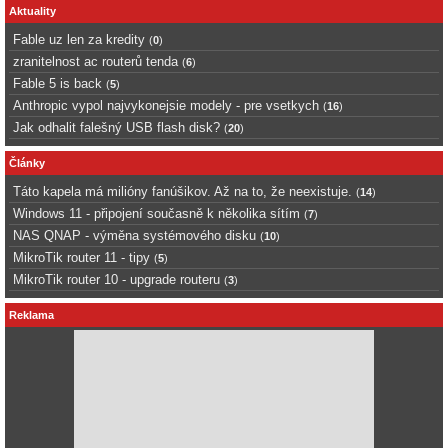
Aktuality
Fable uz len za kredity
(
0
)
zranitelnost ac routerů tenda
(
6
)
Fable 5 is back
(
5
)
Anthropic vypol najvykonejsie modely - pre vsetkych
(
16
)
Jak odhalit falešný USB flash disk?
(
20
)
Články
Táto kapela má milióny fanúšikov. Až na to, že neexistuje.
(
14
)
Windows 11 - připojení současně k několika sítím
(
7
)
NAS QNAP - výměna systémového disku
(
10
)
MikroTik router 11 - tipy
(
5
)
MikroTik router 10 - upgrade routeru
(
3
)
Reklama