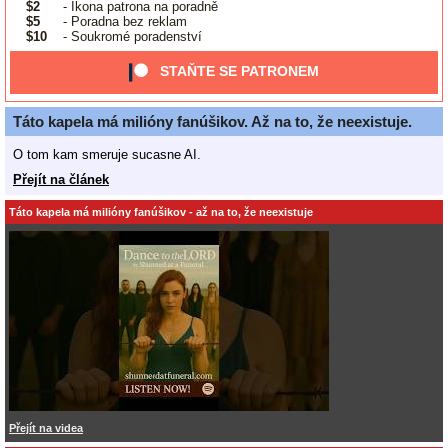
$2
- Ikona patrona na poradně
$5
- Poradna bez reklam
$10
- Soukromé poradenství
STAŇTE SE PATRONEM
Táto kapela má milióny fanúšikov. Až na to, že neexistuje.
O tom kam smeruje sucasne AI.
Přejít na článek
Táto kapela má milióny fanúšikov - až na to, že neexistuje
Přejít na videa