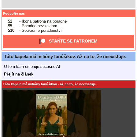
Podpořte nás
$2
- Ikona patrona na poradně
$5
- Poradna bez reklam
$10
- Soukromé poradenství
STAŇTE SE PATRONEM
Táto kapela má milióny fanúšikov. Až na to, že neexistuje.
O tom kam smeruje sucasne AI.
Přejít na článek
Táto kapela má milióny fanúšikov - až na to, že neexistuje