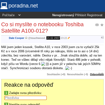
poradna.net
Neregistrovaný
Přihlásit
Registrovat
Co si myslíte o notebooku Toshiba
Satellite A100-012?
#2
Dale Cooper
@
touchwood
,
21.02.2007
23:22
Měl jsem jeden kousek, Stellite A10, v roce 2003 jsem za to vytlačil 25k
Kč a v roce 2006 (víceméně tři roky po nákupu, lišilo se to asi o 14 dní)
zdechla, bez varování, náhle. Deska v pr... Jinak sloužila dobře, až na ten
konec. Teď se vůbec dělají věci nějak fórovější. Stará 486 jede v pohodě,
když píšu ve Wordu (verze 6
) a jsem již v pelechu tak jejích 50MHz
stačí. Synchronizaci souboru obstará disketa...
Souhlasím (+0)
Nesouhlasím (-0)
Odpovědět
Reakce na odpověď
1
Zadajte svou přezdívku:
2
Napište svou odpověď: