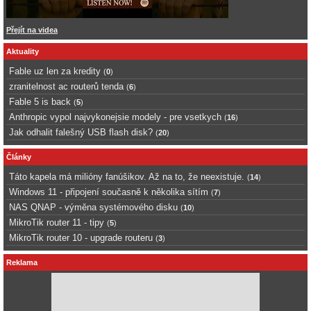
Přejít na videa
Aktuality
Fable uz len za kredity
(
0
)
zranitelnost ac routerů tenda
(
6
)
Fable 5 is back
(
5
)
Anthropic vypol najvykonejsie modely - pre vsetkych
(
16
)
Jak odhalit falešný USB flash disk?
(
20
)
Články
Táto kapela má milióny fanúšikov. Až na to, že neexistuje.
(
14
)
Windows 11 - připojení současně k několika sítím
(
7
)
NAS QNAP - výměna systémového disku
(
10
)
MikroTik router 11 - tipy
(
5
)
MikroTik router 10 - upgrade routeru
(
3
)
Reklama