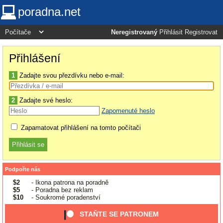
poradna.net
Neregistrovaný
Přihlásit
Registrovat
Přihlášení
1
Zadajte svou přezdívku nebo e-mail:
2
Zadajte své heslo:
Zapomenuté heslo
Zapamatovat přihlášení na tomto počítači
Podpořte nás
$2
- Ikona patrona na poradně
$5
- Poradna bez reklam
$10
- Soukromé poradenství
STAŇTE SE PATRONEM