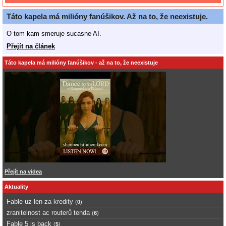
Táto kapela má milióny fanúšikov. Až na to, že neexistuje.
O tom kam smeruje sucasne AI.
Přejít na článek
Táto kapela má milióny fanúšikov - až na to, že neexistuje
Přejít na videa
Aktuality
Fable uz len za kredity
(
0
)
zranitelnost ac routerů tenda
(
6
)
Fable 5 is back
(
5
)