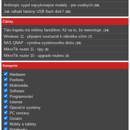
Anthropic vypol najvykonejsie modely - pre vsetkych
(
16
)
Jak odhalit falešný USB flash disk?
(
20
)
Články
Táto kapela má milióny fanúšikov. Až na to, že neexistuje.
(
14
)
Windows 11 - připojení současně k několika sítím
(
7
)
NAS QNAP - výměna systémového disku
(
10
)
MikroTik router 11 - tipy
(
5
)
MikroTik router 10 - upgrade routeru
(
3
)
Kategorie
Hardware
Periferie
Multimédia
Software
Programování
Internet
Operační systémy
PC sestavy
Ostatní
Mobily a tablety
Notebooky