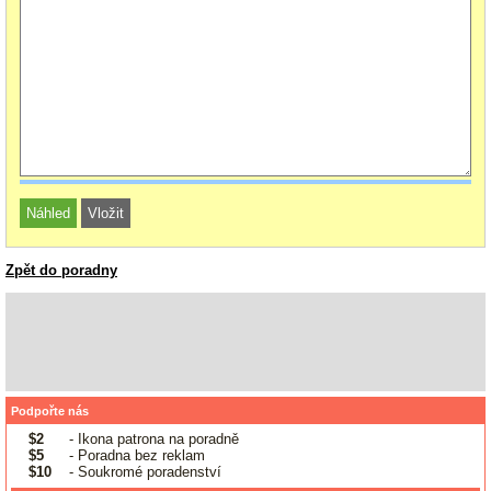
Zpět do poradny
Podpořte nás
$2
- Ikona patrona na poradně
$5
- Poradna bez reklam
$10
- Soukromé poradenství