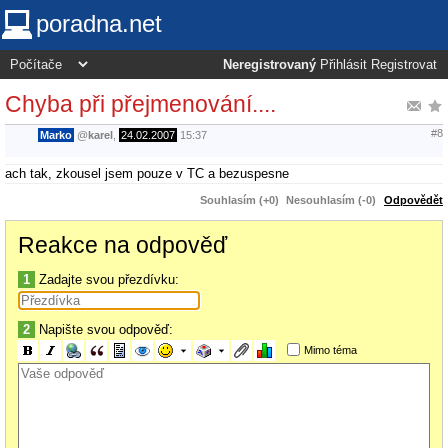
poradna.net
Neregistrovaný
Přihlásit
Registrovat
Chyba při přejmenování....
#8
Marko
@
karel
,
24.02.2007
15:37
ach tak, zkousel jsem pouze v TC a bezuspesne
Souhlasím (+0)
Nesouhlasím (-0)
Odpovědět
Reakce na odpověď
1
Zadajte svou přezdívku:
2
Napište svou odpověď:
Mimo téma