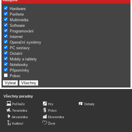
Hardware
Periferie
Multimédia
Software
Programování
Internet
Operační systémy
PC sestavy
Ostatní
Mobily a tablety
Notebooky
Připomínky
Pokec
Všechny poradny
Počítače
Hry
Debaty
Teraristika
Právo
Akvaristika
Ekonomika
Kutilství
Život