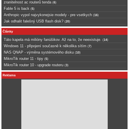
zranitelnost ac routerů tenda
(
6
)
Fable 5 is back
(
5
)
Anthropic vypol najvykonejsie modely - pre vsetkych
(
16
)
Jak odhalit falešný USB flash disk?
(
20
)
Články
Táto kapela má milióny fanúšikov. Až na to, že neexistuje.
(
14
)
Windows 11 - připojení současně k několika sítím
(
7
)
NAS QNAP - výměna systémového disku
(
10
)
MikroTik router 11 - tipy
(
5
)
MikroTik router 10 - upgrade routeru
(
3
)
Reklama