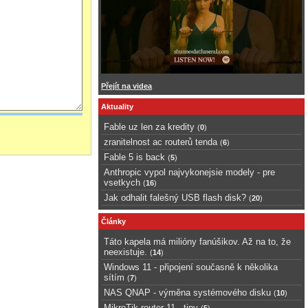
Přejít na videa
Aktuality
Fable uz len za kredity
(
0
)
zranitelnost ac routerů tenda
(
6
)
Fable 5 is back
(
5
)
Anthropic vypol najvykonejsie modely - pre
vsetkych
(
16
)
Jak odhalit falešný USB flash disk?
(
20
)
Články
Táto kapela má milióny fanúšikov. Až na to, že
neexistuje.
(
14
)
Windows 11 - připojení současně k několika
sítím
(
7
)
NAS QNAP - výměna systémového disku
(
10
)
MikroTik router 11 - tipy
(
5
)