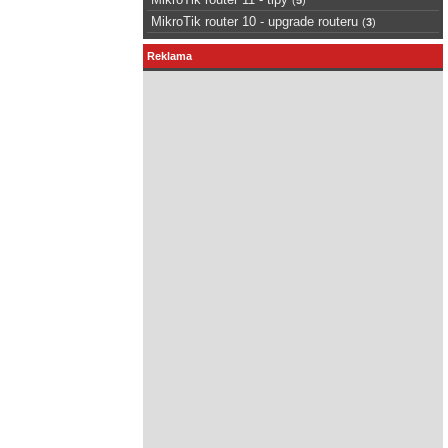
MikroTik router 10 - upgrade routeru
(
3
)
Reklama