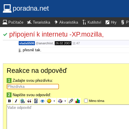
poradna.net
Počítače
Teraristika
Akvaristika
Kutilství
Hry
P
připojení k internetu -XP.mozilla,
vlada5506
@
anarchist
,
26.02.2007
11:47
jj, přesně tak.
Reakce na odpověď
1
Zadajte svou přezdívku:
2
Napište svou odpověď:
Mimo téma