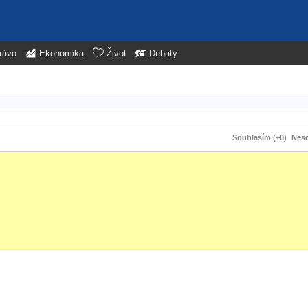
rávo
Ekonomika
Život
Debaty
Souhlasím (+0)
Neso