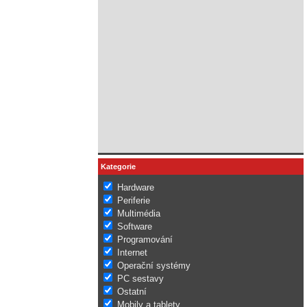
Kategorie
Hardware
Periferie
Multimédia
Software
Programování
Internet
Operační systémy
PC sestavy
Ostatní
Mobily a tablety