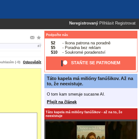
Neregistrovaný
Přihlásit
Registrovat
Podpořte nás
$2
- Ikona patrona na poradně
#7
$5
- Poradna bez reklam
$10
- Soukromé poradenství
uhlasím (-0)
Odpovědět
STAŇTE SE PATRONEM
Táto kapela má milióny fanúšikov. Až na
to, že neexistuje.
O tom kam smeruje sucasne AI.
Přejít na článek
Táto kapela má milióny fanúšikov - až na to, že
neexistuje