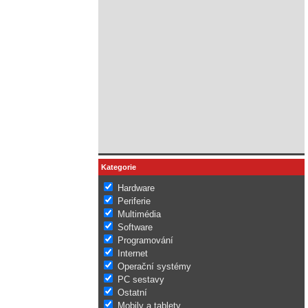
Kategorie
Hardware
Periferie
Multimédia
Software
Programování
Internet
Operační systémy
PC sestavy
Ostatní
Mobily a tablety