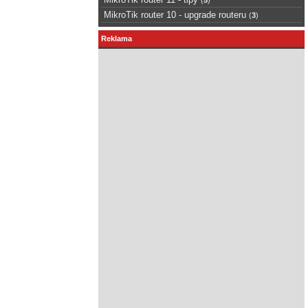
MikroTik router 10 - upgrade routeru
(
3
)
Reklama