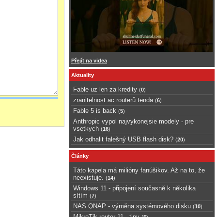
Přejít na videa
Aktuality
Fable uz len za kredity
(
0
)
zranitelnost ac routerů tenda
(
6
)
Fable 5 is back
(
5
)
Anthropic vypol najvykonejsie modely - pre
vsetkych
(
16
)
Jak odhalit falešný USB flash disk?
(
20
)
Články
Táto kapela má milióny fanúšikov. Až na to, že
neexistuje.
(
14
)
Windows 11 - připojení současně k několika
sítím
(
7
)
NAS QNAP - výměna systémového disku
(
10
)
MikroTik router 11 - tipy
(
5
)