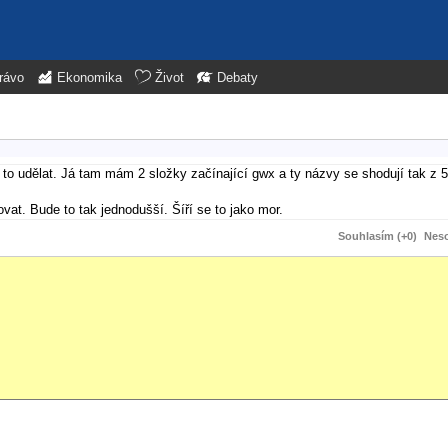
rávo
Ekonomika
Život
Debaty
to udělat. Já tam mám 2 složky začínající gwx a ty názvy se shodují tak z 
at. Bude to tak jednodušší. Šíří se to jako mor.
Souhlasím (+0)
Neso