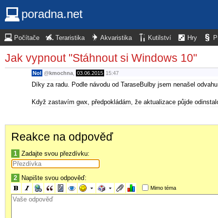
poradna.net
Počítače
Teraristika
Akvaristika
Kutilství
Hry
P
Jak vypnout "Stáhnout si Windows 10"
Nol
@
kmochna
,
03.06.2015
15:47
Díky za radu. Podle návodu od TaraseBulby jsem nenašel odvahu 
Když zastavím gwx, předpokládám, že aktualizace půjde odinstalov
Reakce na odpověď
1
Zadajte svou přezdívku:
2
Napište svou odpověď:
Mimo téma