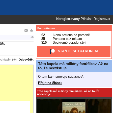
Neregistrovaný
Přihlásit
Registrovat
Podpořte nás
$2
- Ikona patrona na poradně
#8
$5
- Poradna bez reklam
$10
- Soukromé poradenství
50%.
STAŇTE SE PATRONEM
uhlasím (-0)
Odpovědět
Táto kapela má milióny fanúšikov. Až na
to, že neexistuje.
O tom kam smeruje sucasne AI.
Přejít na článek
Táto kapela má milióny fanúšikov - až na to, že
neexistuje