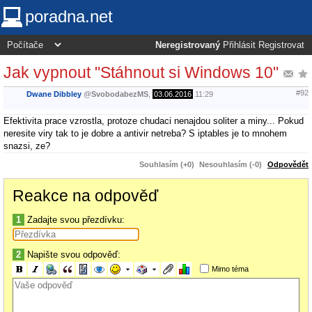
poradna.net
Neregistrovaný
Přihlásit
Registrovat
Jak vypnout "Stáhnout si Windows 10"
#92
Dwane Dibbley
@
SvobodabezMS
,
03.06.2016
11:29
Efektivita prace vzrostla, protoze chudaci nenajdou soliter a miny... Pokud
neresite viry tak to je dobre a antivir netreba? S iptables je to mnohem
snazsi, ze?
Souhlasím (+0)
Nesouhlasím (-0)
Odpovědět
Reakce na odpověď
1
Zadajte svou přezdívku:
2
Napište svou odpověď:
Mimo téma