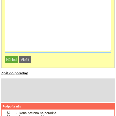
Zpět do poradny
Podpořte nás
$2
- Ikona patrona na poradně