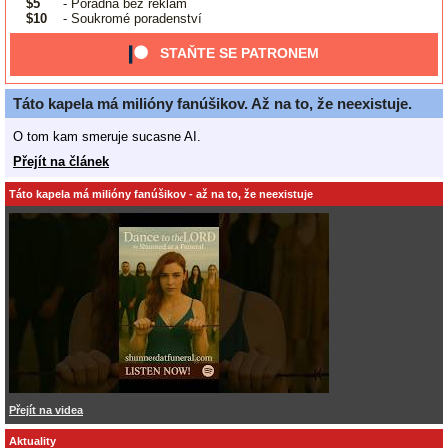
$5
- Poradna bez reklam
$10
- Soukromé poradenství
STAŇTE SE PATRONEM
Táto kapela má milióny fanúšikov. Až na to, že neexistuje.
O tom kam smeruje sucasne AI.
Přejít na článek
Táto kapela má milióny fanúšikov - až na to, že neexistuje
Přejít na videa
Aktuality