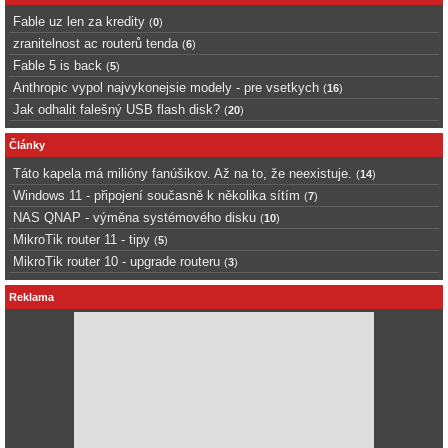
Fable uz len za kredity
(
0
)
zranitelnost ac routerů tenda
(
6
)
Fable 5 is back
(
5
)
Anthropic vypol najvykonejsie modely - pre vsetkych
(
16
)
Jak odhalit falešný USB flash disk?
(
20
)
Články
Táto kapela má milióny fanúšikov. Až na to, že neexistuje.
(
14
)
Windows 11 - připojení současně k několika sítím
(
7
)
NAS QNAP - výměna systémového disku
(
10
)
MikroTik router 11 - tipy
(
5
)
MikroTik router 10 - upgrade routeru
(
3
)
Reklama