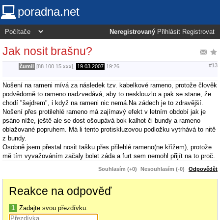
poradna.net
Neregistrovaný
Přihlásit
Registrovat
Jak nosit brašnu?
#13
čumil
[88.100.15.xxx],
19.03.2007
19:26
Nošení na rameni mívá za následek tzv. kabelkové rameno, protože člověk
podvědomě to rameno nadzvedává, aby to nesklouzlo a pak se stane, že
chodí "šejdrem", i když na rameni nic nemá.Na zádech je to zdravější.
Nošení přes protilehlé rameno má zajímavý efekt v letním období jak je
psáno níže, ještě ale se dost ošoupává bok kalhot či bundy a rameno
oblažované popruhem. Má li tento protiskluzovou podložku vytrhává to nitě
z bundy.
Osobně jsem přestal nosit tašku přes přilehlé rameno(ne křížem), protože
mě tím vyvažováním začaly bolet záda a furt sem nemohl přijít na to proč.
Souhlasím (+0)
Nesouhlasím (-0)
Odpovědět
Reakce na odpověď
1
Zadajte svou přezdívku: