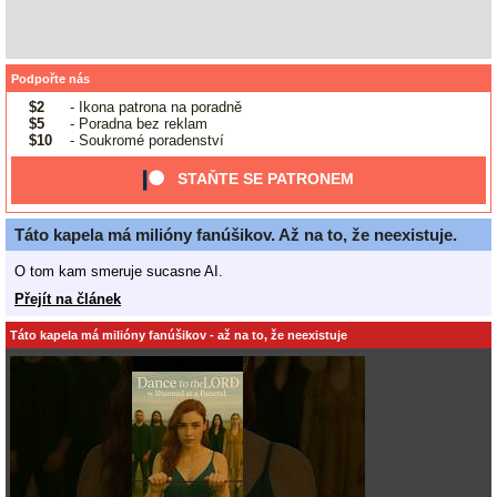
Podpořte nás
$2
- Ikona patrona na poradně
$5
- Poradna bez reklam
$10
- Soukromé poradenství
STAŇTE SE PATRONEM
Táto kapela má milióny fanúšikov. Až na to, že neexistuje.
O tom kam smeruje sucasne AI.
Přejít na článek
Táto kapela má milióny fanúšikov - až na to, že neexistuje