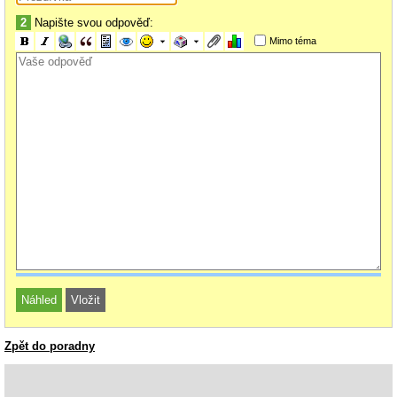
2
Napište svou odpověď:
Mimo téma
Zpět do poradny