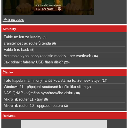
Přejít na videa
Aktuality
Fable uz len za kredity
(
0
)
zranitelnost ac routerů tenda
(
6
)
Fable 5 is back
(
5
)
Anthropic vypol najvykonejsie modely - pre vsetkych
(
16
)
Jak odhalit falešný USB flash disk?
(
20
)
Články
Táto kapela má milióny fanúšikov. Až na to, že neexistuje.
(
14
)
Windows 11 - připojení současně k několika sítím
(
7
)
NAS QNAP - výměna systémového disku
(
10
)
MikroTik router 11 - tipy
(
5
)
MikroTik router 10 - upgrade routeru
(
3
)
Reklama