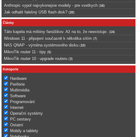
Anthropic vypol najvykonejsie modely - pre vsetkych
(
16
)
Jak odhalit falešný USB flash disk?
(
20
)
Články
Táto kapela má milióny fanúšikov. Až na to, že neexistuje.
(
14
)
Windows 11 - připojení současně k několika sítím
(
7
)
NAS QNAP - výměna systémového disku
(
10
)
MikroTik router 11 - tipy
(
5
)
MikroTik router 10 - upgrade routeru
(
3
)
Kategorie
Hardware
Periferie
Multimédia
Software
Programování
Internet
Operační systémy
PC sestavy
Ostatní
Mobily a tablety
Notebooky