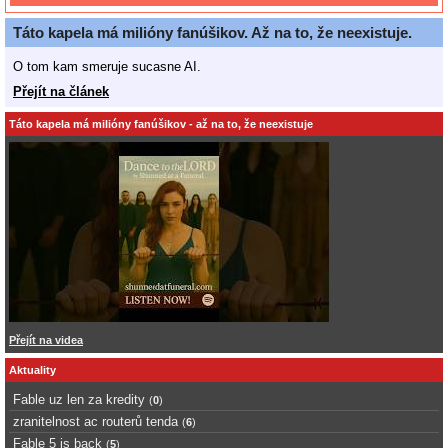
Táto kapela má milióny fanúšikov. Až na to, že neexistuje.
O tom kam smeruje sucasne AI.
Přejít na článek
Táto kapela má milióny fanúšikov - až na to, že neexistuje
Přejít na videa
Aktuality
Fable uz len za kredity
(
0
)
zranitelnost ac routerů tenda
(
6
)
Fable 5 is back
(
5
)