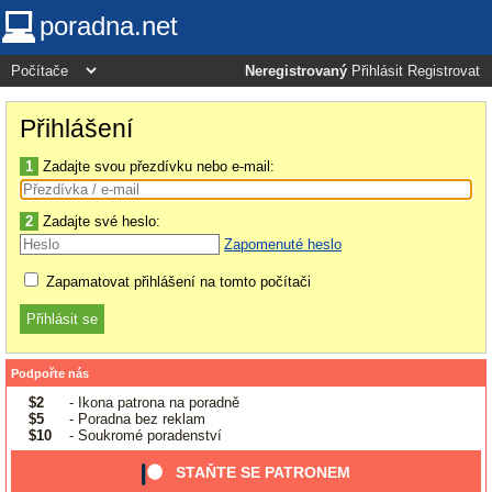
poradna.net
Neregistrovaný
Přihlásit
Registrovat
Přihlášení
1
Zadajte svou přezdívku nebo e-mail:
2
Zadajte své heslo:
Zapomenuté heslo
Zapamatovat přihlášení na tomto počítači
Podpořte nás
$2
- Ikona patrona na poradně
$5
- Poradna bez reklam
$10
- Soukromé poradenství
STAŇTE SE PATRONEM