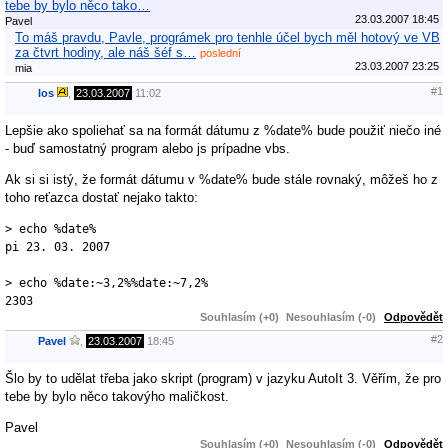
tebe by bylo něco tako…
23.03.2007 18:45
Pavel
To máš pravdu, Pavle, prográmek pro tenhle účel bych měl hotový ve VB
za čtvrt hodiny, ale náš šéf s…
poslední
23.03.2007 23:25
mia
#1
los
,
23.03.2007
11:02
Lepšie ako spoliehať sa na formát dátumu z %date% bude použiť niečo iné
- buď samostatný program alebo js prípadne vbs.
Ak si si istý, že formát dátumu v %date% bude stále rovnaký, môžeš ho z
toho reťazca dostať nejako takto:
> echo %date%

pi 23. 03. 2007

> echo %date:~3,2%%date:~7,2%

2303
Souhlasím (+0)
Nesouhlasím (-0)
Odpovědět
#2
Pavel
,
23.03.2007
18:45
Šlo by to udělat třeba jako skript (program) v jazyku AutoIt 3. Věřím, že pro
tebe by bylo něco takovýho maličkost.
Pavel
Souhlasím (+0)
Nesouhlasím (-0)
Odpovědět