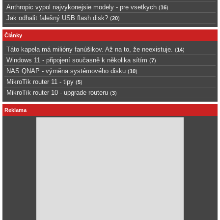
Anthropic vypol najvykonejsie modely - pre vsetkych
(
16
)
Jak odhalit falešný USB flash disk?
(
20
)
Články
Táto kapela má milióny fanúšikov. Až na to, že neexistuje.
(
14
)
Windows 11 - připojení současně k několika sítím
(
7
)
NAS QNAP - výměna systémového disku
(
10
)
MikroTik router 11 - tipy
(
5
)
MikroTik router 10 - upgrade routeru
(
3
)
Reklama