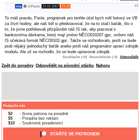
#3
mia
@
Pavel
,
23.03.2007
23:25
To máš pravdu, Pavle, prográmek pro tenhle účel bych měl hotový ve VB
za čtvrt hodiny, ale náš šéf si představoval, že na to stačí baťák, šlo o
to, že jsme potřebovali přizpůsobit náš IS tak, aby pracoval s
bankovníma dávkama, který mají jméno NĚCO010207.gpc, ovšem náš
IS očekává formát NĚCO0102.gpc. Takže se rozhodovalo, jestli se bude
psát nějaký jednoduchý baťák anebo jestli náš programátor upraví zdroják
modulu. Ale už se rozhodlo, že se bude upravovat zdroják.
Souhlasím (+0)
Nesouhlasím (-0)
Odpovědět
Zpět do poradny
Odpovědět na původní otázku
Nahoru
Podpořte nás
$2
- Ikona patrona na poradně
$5
- Poradna bez reklam
$10
- Soukromé poradenství
STAŇTE SE PATRONEM