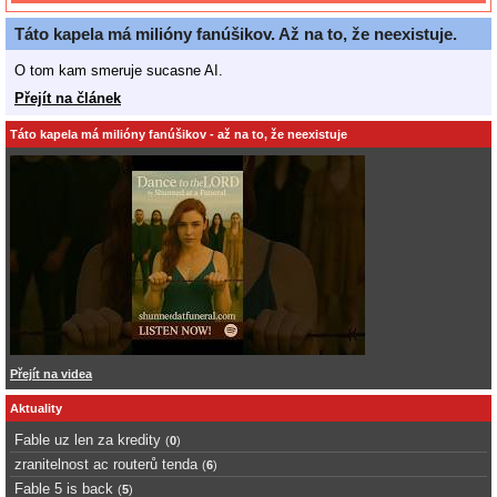
Táto kapela má milióny fanúšikov. Až na to, že neexistuje.
O tom kam smeruje sucasne AI.
Přejít na článek
Táto kapela má milióny fanúšikov - až na to, že neexistuje
Přejít na videa
Aktuality
Fable uz len za kredity
(
0
)
zranitelnost ac routerů tenda
(
6
)
Fable 5 is back
(
5
)