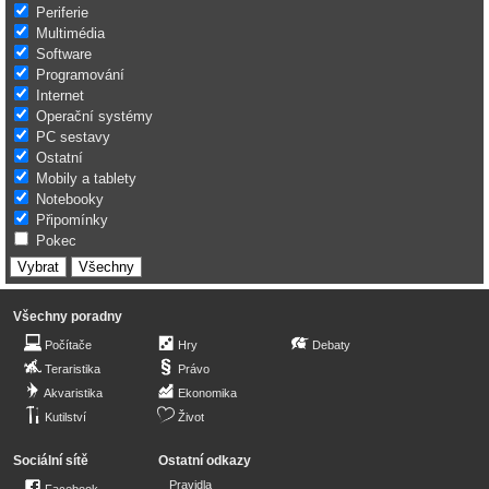
Periferie
Multimédia
Software
Programování
Internet
Operační systémy
PC sestavy
Ostatní
Mobily a tablety
Notebooky
Připomínky
Pokec
Všechny poradny
Počítače
Hry
Debaty
Teraristika
Právo
Akvaristika
Ekonomika
Kutilství
Život
Sociální sítě
Ostatní odkazy
Pravidla