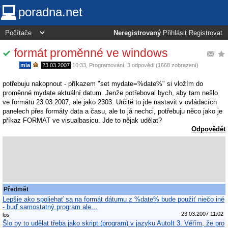
poradna.net
Neregistrovaný
Přihlásit
Registrovat
formát proměnné ve windows
mia
,
23.03.2007
10:33
,
Programování
, 3 odpovědi (1668 zobrazení)
potřebuju nakopnout - příkazem "set mydate=%date%" si vložím do
proměnné mydate aktuální datum. Jenže potřeboval bych, aby tam nešlo
ve formátu 23.03.2007, ale jako 2303. Určitě to jde nastavit v ovládacích
panelech přes formáty data a času, ale to já nechci, potřebuju něco jako je
příkaz FORMAT ve visualbasicu. Jde to nějak udělat?
Odpovědět
Předmět
Lepšie ako spoliehať sa na formát dátumu z %date% bude použiť niečo iné
- buď samostatný program ale…
23.03.2007 11:02
los
Šlo by to udělat třeba jako skript (program) v jazyku AutoIt 3. Věřím, že pro