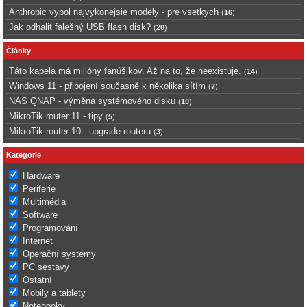
Anthropic vypol najvykonejsie modely - pre vsetkych
(
16
)
Jak odhalit falešný USB flash disk?
(
20
)
Články
Táto kapela má milióny fanúšikov. Až na to, že neexistuje.
(
14
)
Windows 11 - připojení současně k několika sítím
(
7
)
NAS QNAP - výměna systémového disku
(
10
)
MikroTik router 11 - tipy
(
5
)
MikroTik router 10 - upgrade routeru
(
3
)
Kategorie
Hardware
Periferie
Multimédia
Software
Programování
Internet
Operační systémy
PC sestavy
Ostatní
Mobily a tablety
Notebooky