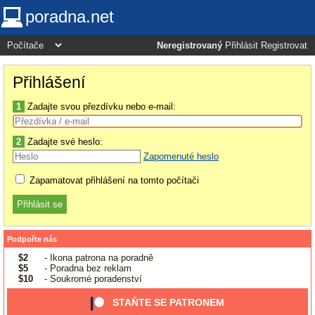
poradna.net
Neregistrovaný
Přihlásit
Registrovat
Přihlášení
1
Zadajte svou přezdívku nebo e-mail:
2
Zadajte své heslo:
Zapomenuté heslo
Zapamatovat přihlášení na tomto počítači
Podpořte nás
$2
- Ikona patrona na poradně
$5
- Poradna bez reklam
$10
- Soukromé poradenství
STAŇTE SE PATRONEM