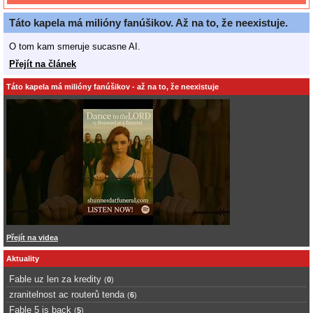
Táto kapela má milióny fanúšikov. Až na to, že neexistuje.
O tom kam smeruje sucasne AI.
Přejít na článek
Táto kapela má milióny fanúšikov - až na to, že neexistuje
Přejít na videa
Aktuality
Fable uz len za kredity
(
0
)
zranitelnost ac routerů tenda
(
6
)
Fable 5 is back
(
5
)